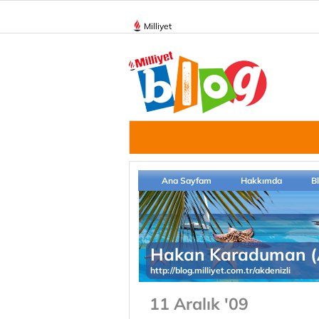
Milliyet
Ana Sayfam
Hakkımda
B
Hakan Karaduman (A
http://blog.milliyet.com.tr/akdenizli
11 Aralık '09