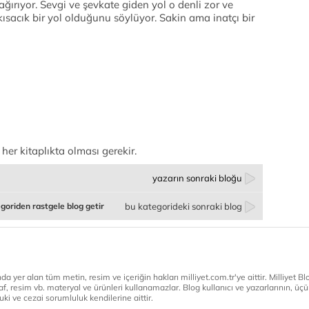
ağırıyor. Sevgi ve şevkate giden yol o denli zor ve
kısacık bir yol olduğunu söylüyor. Sakin ama inatçı bir
her kitaplıkta olması gerekir.
yazarın sonraki bloğu
goriden rastgele blog getir
bu kategorideki sonraki blog
a yer alan tüm metin, resim ve içeriğin hakları milliyet.com.tr'ye aittir. Milliyet Blog
af, resim vb. materyal ve ürünleri kullanamazlar. Blog kullanıcı ve yazarlarının, üçün
ki ve cezai sorumluluk kendilerine aittir.