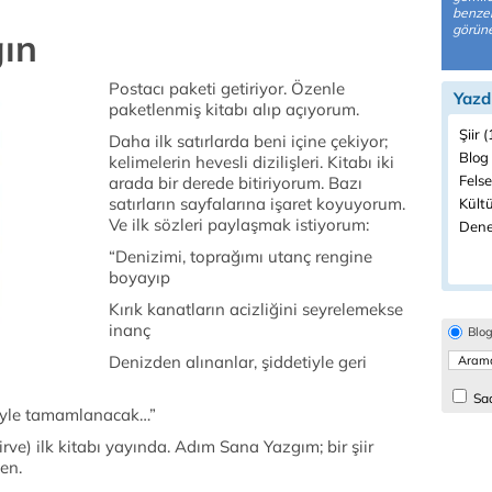
benzer
görüne
ın
Postacı paketi getiriyor. Özenle
Yazd
paketlenmiş kitabı alıp açıyorum.
Şiir 
Daha ilk satırlarda beni içine çekiyor;
Blog 
kelimelerin hevesli dizilişleri. Kitabı iki
Felse
arada bir derede bitiriyorum. Bazı
satırların sayfalarına işaret koyuyorum.
Kültü
Ve ilk sözleri paylaşmak istiyorum:
Dene
“Denizimi, toprağımı utanç rengine
boyayıp
Kırık kanatların acizliğini seyrelemekse
inanç
Blo
Denizden alınanlar, şiddetiyle geri
Sad
biyle tamamlanacak…”
e) ilk kitabı yayında. Adım Sana Yazgım; bir şiir
en.