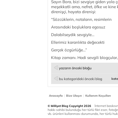
Sayın Bora, bizi sevgiye giden yola ç
meşekkatli ama, nefret, öfke ve kine 
direnişçi, hayata direnişi:
“Sözcüklerin, notaların, resimlerin
Arasındaki boşluklara egosuz
Dalabilseydik sevgiyle…
Ellerimiz karanlıkta değecekti
Gerçek özgürlüğe…”
Kitap zamanı. Hadi sevgili blogçular, 
yazarın önceki bloğu
bu kategorideki önceki blog
kate
|
|
Anasayfa
Bize Ulaşın
Kullanım Koşulları
İnternet baskısınd
© Milliyet Blog Copyright 2026
hakkı sahibi bulunduğu her türlü fikri eser, fotoğr
vb. ürünleri kullanması durumunda, her türlü huku