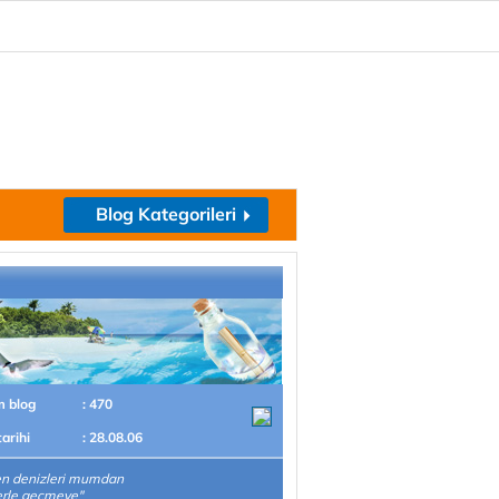
Blog Kategorileri
m blog
: 470
tarihi
: 28.08.06
en denizleri mumdan
erle geçmeye"