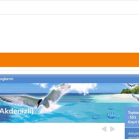
loglarım
kdenizli)
Topla
: 551
Kayıt 
Ateşt
gemil