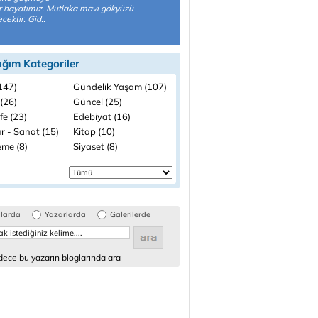
 hayatımız. Mutlaka mavi gökyüzü
cektir. Gid..
ığım Kategoriler
(147)
Gündelik Yaşam (107)
(26)
Güncel (25)
fe (23)
Edebiyat (16)
r - Sanat (15)
Kitap (10)
me (8)
Siyaset (8)
glarda
Yazarlarda
Galerilerde
ece bu yazarın bloglarında ara