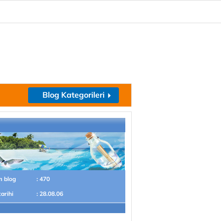
Blog Kategorileri
m blog
: 470
tarihi
: 28.08.06