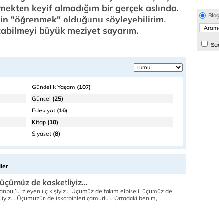
mekten keyif almadığım bir gerçek aslında.
Blo
n "öğrenmek" olduğunu söyleyebilirim.
utabilmeyi büyük meziyet sayarım.
Sad
Gündelik Yaşam
(107)
Güncel
(25)
Edebiyat
(16)
Kitap
(10)
Siyaset
(8)
ler
çümüz de kasketliyiz...
nbul’u izleyen üç kişiyiz... Üçümüz de takım elbiseli, üçümüz de
iyiz... Üçümüzün de iskarpinleri çamurlu... Ortadaki benim,