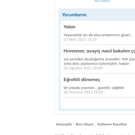
Ali Gülcü
Yorumlarım
Yalan
Yaşananlar acı da olsa anlatımınız güzel...
07 Ekim 2011 13:19
Hımmmm, asayiş nasıl bakalım ço
sizi yeniden okuduğuma sevindim. hah şöyle
zeka dolu yazılarınızı özlemiştim. hakan
05 Ağustos 2011 20:09
Eğreltili dönemeç
bir çırpıda çırpınan... güzeldi. sağlıkla
20 Temmuz 2011 15:20
|
|
Anasayfa
Bize Ulaşın
Kullanım Koşulları