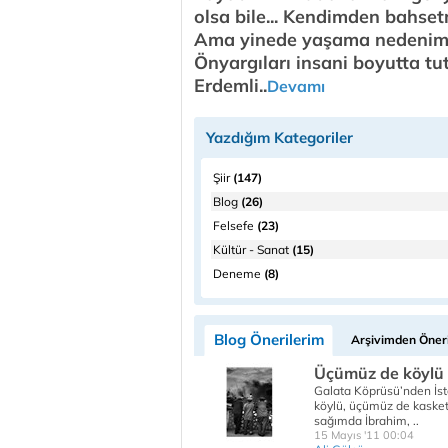
olsa bile... Kendimden bahset
Ama yinede yaşama nedenimi
Önyargıları insani boyutta t
Erdemli..
Devamı
Yazdığım Kategoriler
Şiir
(147)
Blog
(26)
Felsefe
(23)
Kültür - Sanat
(15)
Deneme
(8)
Blog Önerilerim
Arşivimden Öneri
Üçümüz de köylü ü
Galata Köprüsü’nden İsta
köylü, üçümüz de kasketl
sağımda İbrahim, ..
15 Mayıs '11 00:04