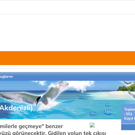
loglarım
kdenizli)
Topla
: 551
Kayıt 
milerle geçmeye" benzer
zü görünecektir. Gidilen yolun tek çıkışı