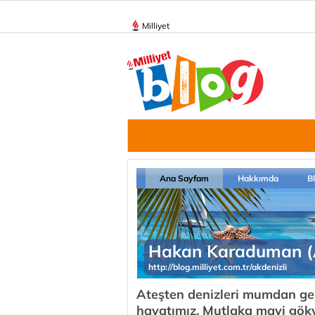
Milliyet
Ana Sayfam
Hakkımda
B
Hakan Karaduman (A
http://blog.milliyet.com.tr/akdenizli
Ateşten denizleri mumdan ge
hayatımız. Mutlaka mavi gökyü