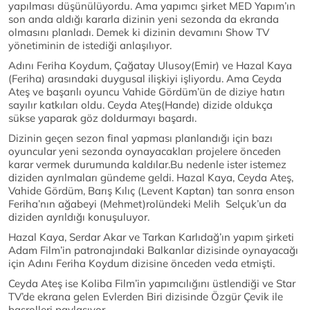
yapılması düşünülüyordu. Ama yapımcı şirket MED Yapım’ın
son anda aldığı kararla dizinin yeni sezonda da ekranda
olmasını planladı. Demek ki dizinin devamını Show TV
yönetiminin de istediği anlaşılıyor.
Adını Feriha Koydum, Çağatay Ulusoy(Emir) ve Hazal Kaya
(Feriha) arasındaki duygusal ilişkiyi işliyordu. Ama Ceyda
Ateş ve başarılı oyuncu Vahide Gördüm’ün de diziye hatırı
sayılır katkıları oldu. Ceyda Ateş(Hande) dizide oldukça
sükse yaparak göz doldurmayı başardı.
Dizinin geçen sezon final yapması planlandığı için bazı
oyuncular yeni sezonda oynayacakları projelere önceden
karar vermek durumunda kaldılar.Bu nedenle ister istemez
diziden ayrılmaları gündeme geldi. Hazal Kaya, Ceyda Ateş,
Vahide Gördüm, Barış Kılıç (Levent Kaptan) tan sonra enson
Feriha’nın ağabeyi (Mehmet)rolündeki Melih Selçuk’un da
diziden ayrıldığı konuşuluyor.
Hazal Kaya, Serdar Akar ve Tarkan Karlıdağ’ın yapım şirketi
Adam Film’in patronajındaki Balkanlar dizisinde oynayacağı
için Adını Feriha Koydum dizisine önceden veda etmişti.
Ceyda Ateş ise Koliba Film’in yapımcılığını üstlendiği ve Star
TV’de ekrana gelen Evlerden Biri dizisinde Özgür Çevik ile
başrolleri paylaşıyor.