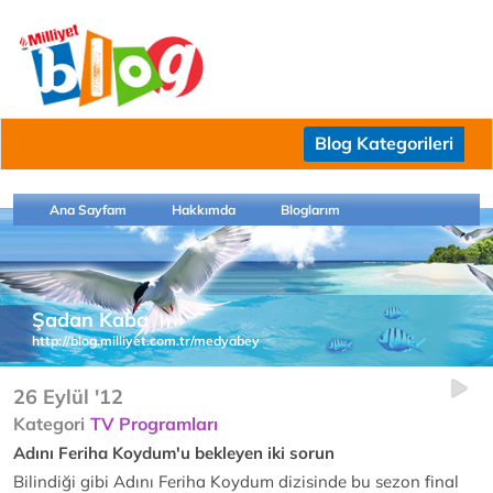
Blog Kategorileri
Ana Sayfam
Hakkımda
Bloglarım
Şadan Kaba
http://blog.milliyet.com.tr/medyabey
26 Eylül '12
Kategori
TV Programları
Adını Feriha Koydum'u bekleyen iki sorun
Bilindiği gibi Adını Feriha Koydum dizisinde bu sezon final