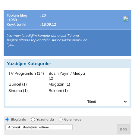
Toplam blog
: 20
: 1059
Kayıt tarihi
: 18.09.12
Yazmayı istediğim konular daha çok TV ana
başlığı altında toplanabilir. Alt başlıklar olarak da
"ye..
Yazdığım Kategoriler
TV Programları (14)
Basın Yayın / Medya
(2)
Güncel (1)
Magazin (1)
Sinema (1)
Reklam (1)
Bloglarda
Yazarlarda
Galerilerde