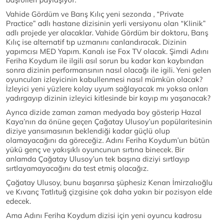
Vahide Gördüm ve Barış Kılıç yeni sezonda , “Private
Practice” adlı hastane dizisinin yerli versiyonu olan “Klinik”
adlı projede yer alacaklar. Vahide Gördüm bir doktoru, Barış
Kılıç ise alternatif tıp uzmanını canlandıracak. Dizinin
yapımcısı MED Yapım. Kanalı ise Fox TV olacak. Şimdi Adını
Feriha Koydum ile ilgili asıl sorun bu kadar kan kaybından
sonra dizinin performansının nasıl olacağı ile igili. Yeni gelen
oyuncuları izleyicinin kabullenmesi nasıl mümkün olacak?
İzleyici yeni yüzlere kolay uyum sağlayacak mı yoksa onları
yadırgayıp dizinin izleyici kitlesinde bir kayıp mı yaşanacak?
Ayrıca dizide zaman zaman medyada boy gösterip Hazal
Kaya’nın da önüne geçen Çağatay Ulusoy’un popülaritesinin
diziye yansımasının beklendiği kadar güçlü olup
olamayacağını da göreceğiz. Adını Feriha Koydum’un bütün
yükü genç ve yakışıklı oyuncunun sırtına binecek. Bir
anlamda Çağatay Ulusoy’un tek başına diziyi sırtlayıp
sırtlayamayacağını da test etmiş olacağız.
Çağatay Ulusoy, bunu başarırsa şüphesiz Kenan İmirzalıoğlu
ve Kıvanç Tatlıtuğ çizgisine çok daha yakın bir pozisyon elde
edecek.
Ama Adını Feriha Koydum dizisi için yeni oyuncu kadrosu