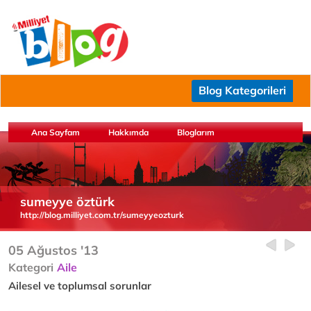
Blog Kategorileri
Ana Sayfam
Hakkımda
Bloglarım
sumeyye öztürk
http://blog.milliyet.com.tr/sumeyyeozturk
05 Ağustos '13
Kategori
Aile
Ailesel ve toplumsal sorunlar