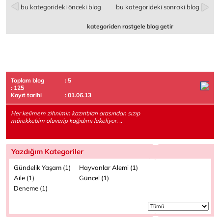
bu kategorideki önceki blog
bu kategorideki sonraki blog
kategoriden rastgele blog getir
Toplam blog
: 5
: 125
Kayıt tarihi
: 01.06.13
Her kelimem zihnimin kazıntıları arasından sızıp
mürekkebim oluverip kağıdımı lekeliyor. ..
Yazdığım Kategoriler
Gündelik Yaşam (1)
Hayvanlar Alemi (1)
Aile (1)
Güncel (1)
Deneme (1)