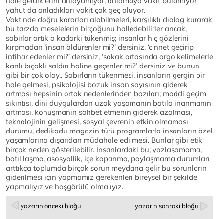
hale geldiklerini anlayamıyor, anlamaya vakit bulamıyor
yahut da anladıkları vakit çok geç oluyor.
Vaktinde doğru kararları alabilmeleri, karşılıklı dıalog kurarak
bu tarzda meselelerin birçoğunu halledebilirler ancak,
sabırlar artık o kadarki tükenmiş; insanlar hiç gözlerini
kırpmadan ‘insan öldürenler mi?’ dersiniz, ‘cinnet geçirip
intihar edenler mi?’ dersiniz, ‘sokak ortasında argo kelimelerle
kanlı bıçaklı saldırı haline geçenler mi?’ dersiniz ve bunun
gibi bir çok olay.. Sabırların tükenmesi, insanların gergin bir
hale gelmesi, psikolojisi bozuk insan sayısının giderek
artması hepsinin ortak nedenlerinden bazıları; maddi geçim
sıkıntısı, dini duygulardan uzak yaşamanın batıla inanmanın
artması, konuşmanın sohbet etmenin giderek azalması,
teknolojinin gelişmesi, sosyal çevrenin etkin olmaması
durumu, dedikodu magazin türü programlarla insanların özel
yaşamlarına dışarıdan müdahale edilmesi. Bunlar gibi etik
birçok neden gösterilebilir. İnsanlardaki bu; yozlaşamama,
batılılaşma, asosyallik, içe kapanma, paylaşmama durumları
arttıkça toplumda birçok sorun meydana gelir bu sorunların
giderilmesi için yapmamız gerekenleri bireysel bir şekilde
yapmalıyız ve hoşgörülü olmalıyız.
yazarın önceki bloğu
yazarın sonraki bloğu