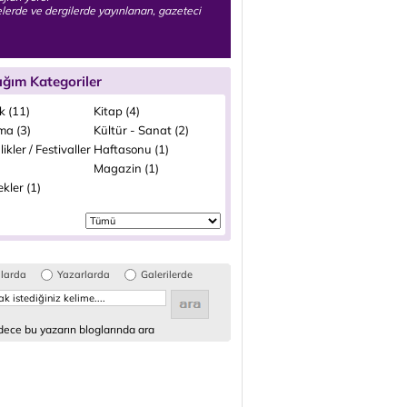
lerde ve dergilerde yayınlanan, gazeteci
ığım Kategoriler
k (11)
Kitap (4)
ma (3)
Kültür - Sanat (2)
likler / Festivaller
Haftasonu (1)
Magazin (1)
kler (1)
glarda
Yazarlarda
Galerilerde
ece bu yazarın bloglarında ara