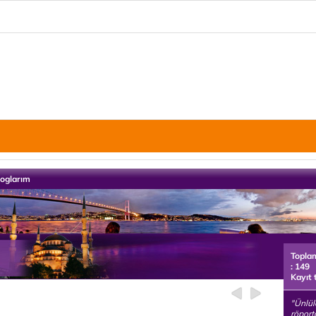
loglarım
Topla
: 149
Kayıt 
"Ünlül
röporta