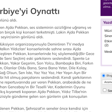
gazete
olma..
biye'yi Oynattı
lünü aldı.
Yazd
en Ajda Pekkan, ses sisteminin azizliğine uğramış ve
Müzi
n birçok kişi konseri terketmişti. Lakin Ajda Pekkan
Sine
eyircisinin gönlünü aldı.
Etkin
düksiyon organizasyonuyla Demirören TV medya
(2)
lkın Yıldızları' konserlerinde sahne sırası Ajda
Mesle
kleştiren Pekkan, konserlerinde hiç söylemediği(Bir Gece
 Seni Seçtim) eski şarkılarını seslendirdi. Spente Le
Pekkan, Yakar Geçerim, Son Yolcu, Bambaşka Biri, Farkın
m, Olanlar Oldu Bana, Sana Bana Yeter, Dile Kolay,
ağ Olsun, Sen İste, Yaz Yaz Yaz, Her Yaşın Ayrı Bir
Blo
bi hit olmuş parçalarını seslendirdi. Kendi şarkılarının
rine repertuvarında yer veren Pekkan, arabeskde de ne
rhan Gencebay'ın Bir Teselli Ver, Kaderimin Oyunu
Sad
alkış kıyameti koparan Ajda Pekkan, Yıldız Tilbe'nin
izisiyle gündeme gelen son günlerin çok konuşulan
slenen Pekkan, Şehrazat'ın seneler önce kendisi için