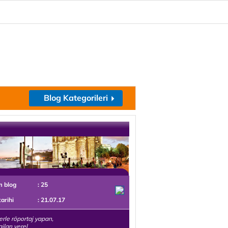
Blog Kategorileri
m blog
: 25
tarihi
: 21.07.17
erle röportaj yapan,
jları yerel