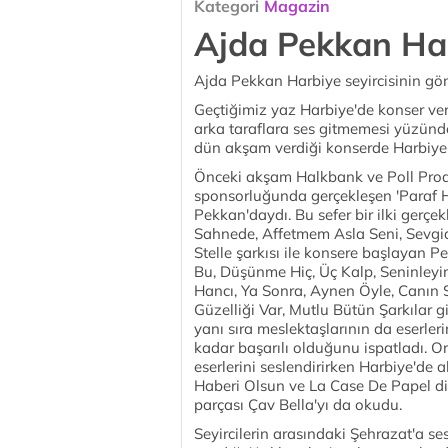
Kategori
Magazin
Ajda Pekkan Har
Ajda Pekkan Harbiye seyircisinin gön
Geçtiğimiz yaz Harbiye'de konser ver
arka taraflara ses gitmemesi yüzünde
dün akşam verdiği konserde Harbiye s
Önceki akşam Halkbank ve Poll Pro
sponsorluğunda gerçekleşen 'Paraf Ha
Pekkan'daydı. Bu sefer bir ilki gerçe
Sahnede, Affetmem Asla Seni, Sevgide
Stelle şarkısı ile konsere başlayan 
Bu, Düşünme Hiç, Üç Kalp, Seninleyi
Hancı, Ya Sonra, Aynen Öyle, Canın S
Güzelliği Var, Mutlu Bütün Şarkılar gi
yanı sıra meslektaşlarının da eserle
kadar başarılı olduğunu ispatladı. O
eserlerini seslendirirken Harbiye'de 
Haberi Olsun ve La Case De Papel d
parçası Çav Bella'yı da okudu.
Seyircilerin arasındaki Şehrazat'a se