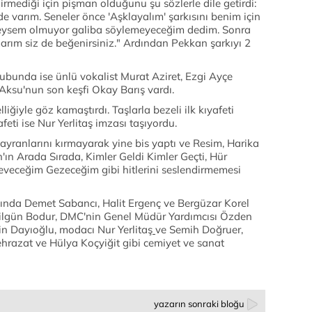
dirmediği için pişman olduğunu şu sözlerle dile getirdi:
e varım. Seneler önce 'Aşklayalım' şarkısını benim için
deysem olmuyor galiba söylemeyeceğim dedim. Sonra
arım siz de beğenirsiniz." Ardından Pekkan şarkıyı 2
rubunda ise ünlü vokalist Murat Aziret, Ezgi Ayçe
 Aksu'nun son keşfi Okay Barış vardı.
liğiyle göz kamaştırdı. Taşlarla bezeli ilk kıyafeti
eti ise Nur Yerlitaş imzası taşıyordu.
ayranlarını kırmayarak yine bis yaptı ve Resim
,
Harika
n'ın Arada Sırada, Kimler Geldi Kimler Geçti, Hür
veceğim Gezeceğim gibi hitlerini seslendirmemesi
sında Demet Sabancı, Halit Ergenç ve Bergüzar Korel
Nilgün Bodur, DMC'nin Genel Müdür Yardımcısı Özden
in Dayıoğlu, modacı Nur Yerlitaş
ve Semih Doğruer,
ehrazat ve Hülya Koçyiğit gibi cemiyet ve sanat
yazarın sonraki bloğu