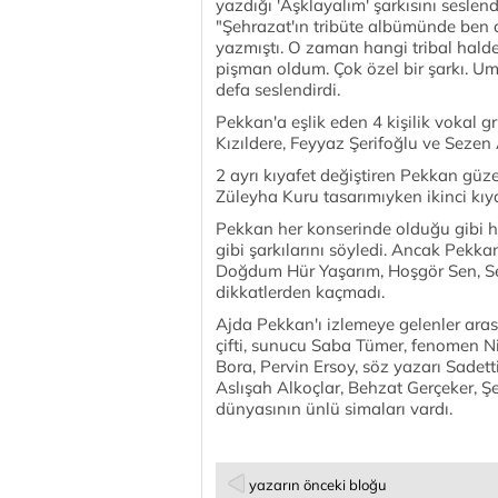
yazdığı 'Aşklayalım' şarkısını seslen
"Şehrazat'ın tribüte albümünde ben d
yazmıştı. O zaman hangi tribal hal
pişman oldum. Çok özel bir şarkı. Um
defa seslendirdi.
Pekkan'a eşlik eden 4 kişilik vokal g
Kızıldere, Feyyaz Şerifoğlu ve Sezen
2 ayrı kıyafet değiştiren Pekkan güzel
Züleyha Kuru tasarımıyken ikinci kıyaf
Pekkan her konserinde olduğu gibi h
gibi şarkılarını söyledi. Ancak Pekka
Doğdum Hür Yaşarım, Hoşgör Sen, Se
dikkatlerden kaçmadı.
Ajda Pekkan'ı izlemeye gelenler ara
çifti, sunucu Saba Tümer, fenomen 
Bora, Pervin Ersoy, söz yazarı Sadett
Aslışah Alkoçlar, Behzat Gerçeker, Ş
dünyasının ünlü simaları vardı.
yazarın önceki bloğu