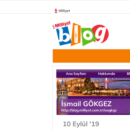
Milliyet
Ana Sayfam
Hakkımda
B
İsmail GÖKGEZ
http://blog.milliyet.com.tr/isogkgz
10 Eylül '19