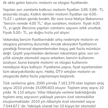
ilk akla gelen benzin, motorin ve otogaz fiyatlarıdır.
Yapılan son zamlarla katkısız motorin fiyatları 3,95-3,99.- TL.
arasında oluştu. Katkılı denilen motorin fiyatları ise 4.00.-
TL/LT. i çoktan geride bıraktı. Bir süre önce Maliye Bakanımız
‘’benzin nerede 4.00 TL.’’ diye sorarken, motorin fiyatı 4.00
TL. yi geçti. Benzine yapılan zamların sayısını artık unuttuk.
Fiyatı 5.00.- TL. ye doğru hızla yol alıyor.
Vatandaş benzin fiyatlarındaki artış nedeniyle motorin ve
otogaza yönelmiş durumda. Ancak akaryakıt fiyatlarının
yarattığı finansal depremlerinden kaçış, pek fazla mümkün
değil. Çeşitli yayınlardan derlenen rakamlara göre, son on
yıllık süreçte otomobil sayısı artarken, benzin kullanımı
azalıyor, buna karşılık motorin ve otogaz kullanımı
neredeyse ikiye katlıyor. Fiyatlama yapısı, fiyat ayarlamaları
tüm akaryakıtlarda aynı. Hatta, ÖTV artışları motorin ve
otogazda daha fazla yapılamaya başlandı.
Tüik verilerine göre, 2000 yılında 7.161.379 olan toplam araç
sayısı 2010 yılında 15.095.603 oluyor. Toplam araç sayısı 10
yılda % 110 artıyor. Yıllar itibariyle verilere bakıldığında
toplam araç sayısının yaklaşık yarısını özel otomobiller
oluşturmaktadır. 2010 yılı itibariyle özel otomobil sayısı
7.544.871’ dir. Yaklaşık olarak her 10 kişiye bir otomobil