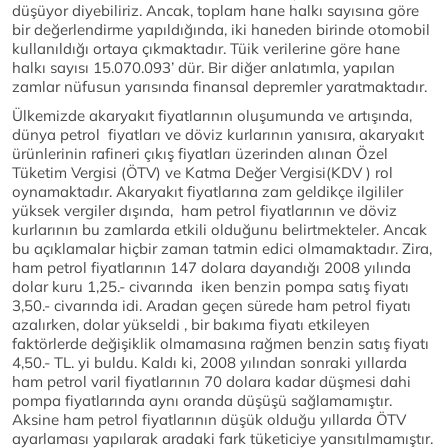
düşüyor diyebiliriz. Ancak, toplam hane halkı sayısına göre
bir değerlendirme yapıldığında, iki haneden birinde otomobil
kullanıldığı ortaya çıkmaktadır. Tüik verilerine göre hane
halkı sayısı 15.070.093’ dür. Bir diğer anlatımla, yapılan
zamlar nüfusun yarısında finansal depremler yaratmaktadır.
Ülkemizde akaryakıt fiyatlarının oluşumunda ve artışında,
dünya petrol fiyatları ve döviz kurlarının yanısıra, akaryakıt
ürünlerinin rafineri çıkış fiyatları üzerinden alınan Özel
Tüketim Vergisi (ÖTV) ve Katma Değer Vergisi(KDV ) rol
oynamaktadır. Akaryakıt fiyatlarına zam geldikçe ilgililer
yüksek vergiler dışında, ham petrol fiyatlarının ve döviz
kurlarının bu zamlarda etkili olduğunu belirtmekteler. Ancak
bu açıklamalar hiçbir zaman tatmin edici olmamaktadır. Zira,
ham petrol fiyatlarının 147 dolara dayandığı 2008 yılında
dolar kuru 1,25.- civarında iken benzin pompa satış fiyatı
3,50.- civarında idi. Aradan geçen sürede ham petrol fiyatı
azalırken, dolar yükseldi , bir bakıma fiyatı etkileyen
faktörlerde değişiklik olmamasına rağmen benzin satış fiyatı
4,50.- TL. yi buldu. Kaldı ki, 2008 yılından sonraki yıllarda
ham petrol varil fiyatlarının 70 dolara kadar düşmesi dahi
pompa fiyatlarında aynı oranda düşüşü sağlamamıştır.
Aksine ham petrol fiyatlarının düşük olduğu yıllarda ÖTV
ayarlaması yapılarak aradaki fark tüketiciye yansıtılmamıştır.