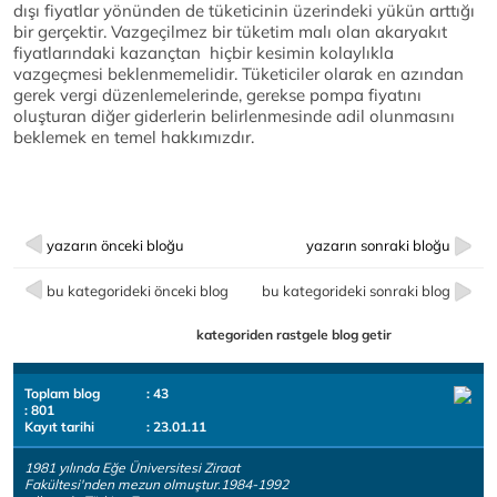
dışı fiyatlar yönünden de tüketicinin üzerindeki yükün arttığı
bir gerçektir. Vazgeçilmez bir tüketim malı olan akaryakıt
fiyatlarındaki kazançtan hiçbir kesimin kolaylıkla
vazgeçmesi beklenmemelidir. Tüketiciler olarak en azından
gerek vergi düzenlemelerinde, gerekse pompa fiyatını
oluşturan diğer giderlerin belirlenmesinde adil olunmasını
beklemek en temel hakkımızdır.
yazarın önceki bloğu
yazarın sonraki bloğu
bu kategorideki önceki blog
bu kategorideki sonraki blog
kategoriden rastgele blog getir
Toplam blog
: 43
: 801
Kayıt tarihi
: 23.01.11
1981 yılında Eğe Üniversitesi Ziraat
Fakültesi'nden mezun olmuştur.1984-1992