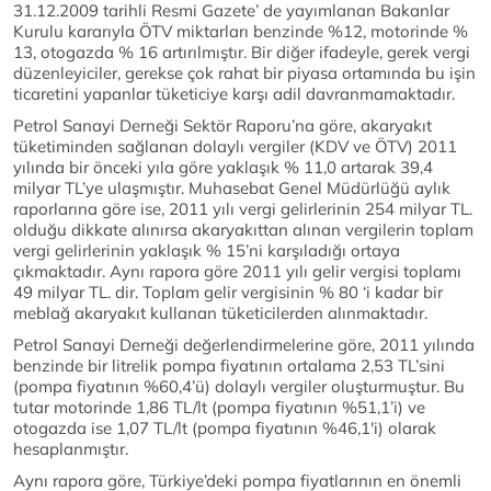
31.12.2009 tarihli Resmi Gazete’ de yayımlanan Bakanlar
Kurulu kararıyla ÖTV miktarları benzinde %12, motorinde %
13, otogazda % 16 artırılmıştır. Bir diğer ifadeyle, gerek vergi
düzenleyiciler, gerekse çok rahat bir piyasa ortamında bu işin
ticaretini yapanlar tüketiciye karşı adil davranmamaktadır.
Petrol Sanayi Derneği Sektör Raporu’na göre, akaryakıt
tüketiminden sağlanan dolaylı vergiler (KDV ve ÖTV) 2011
yılında bir önceki yıla göre yaklaşık % 11,0 artarak 39,4
milyar TL’ye ulaşmıştır. Muhasebat Genel Müdürlüğü aylık
raporlarına göre ise, 2011 yılı vergi gelirlerinin 254 milyar TL.
olduğu dikkate alınırsa akaryakıttan alınan vergilerin toplam
vergi gelirlerinin yaklaşık % 15’ni karşıladığı ortaya
çıkmaktadır. Aynı rapora göre 2011 yılı gelir vergisi toplamı
49 milyar TL. dir. Toplam gelir vergisinin % 80 ‘i kadar bir
meblağ akaryakıt kullanan tüketicilerden alınmaktadır.
Petrol Sanayi Derneği değerlendirmelerine göre, 2011 yılında
benzinde bir litrelik pompa fiyatının ortalama 2,53 TL’sini
(pompa fiyatının %60,4’ü) dolaylı vergiler oluşturmuştur. Bu
tutar motorinde 1,86 TL/lt (pompa fiyatının %51,1’i) ve
otogazda ise 1,07 TL/lt (pompa fiyatının %46,1'i) olarak
hesaplanmıştır.
Aynı rapora göre, Türkiye’deki pompa fiyatlarının en önemli