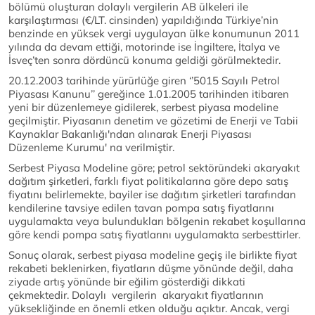
bölümü oluşturan dolaylı vergilerin AB ülkeleri ile
karşılaştırması (€/LT. cinsinden) yapıldığında Türkiye’nin
benzinde en yüksek vergi uygulayan ülke konumunun 2011
yılında da devam ettiği, motorinde ise İngiltere, İtalya ve
İsveç’ten sonra dördüncü konuma geldiği görülmektedir.
20.12.2003 tarihinde yürürlüğe giren ‘’5015 Sayılı Petrol
Piyasası Kanunu’’ gereğince 1.01.2005 tarihinden itibaren
yeni bir düzenlemeye gidilerek, serbest piyasa modeline
geçilmiştir. Piyasanın denetim ve gözetimi de Enerji ve Tabii
Kaynaklar Bakanlığı'ndan alınarak Enerji Piyasası
Düzenleme Kurumu' na verilmiştir.
Serbest Piyasa Modeline göre; petrol sektöründeki akaryakıt
dağıtım şirketleri, farklı fiyat politikalarına göre depo satış
fiyatını belirlemekte, bayiler ise dağıtım şirketleri tarafından
kendilerine tavsiye edilen tavan pompa satış fiyatlarını
uygulamakta veya bulundukları bölgenin rekabet koşullarına
göre kendi pompa satış fiyatlarını uygulamakta serbesttirler.
Sonuç olarak, serbest piyasa modeline geçiş ile birlikte fiyat
rekabeti beklenirken, fiyatların düşme yönünde değil, daha
ziyade artış yönünde bir eğilim gösterdiği dikkati
çekmektedir. Dolaylı vergilerin akaryakıt fiyatlarının
yüksekliğinde en önemli etken olduğu açıktır. Ancak, vergi