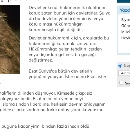
Devletler kendi hükümranlık alanlarını
Yazd
korur; zaten bunun için devlettirler. Şu ya
da bu devletin yöneticilerinin iyi veya
Siyas
kötü olması hükümranlığın
Günc
korunmasıyla ilgili değildir.
Müzi
Devletler hükümranlık için, ordularda bu
Heyke
hükümranlığı korumak için vardır.
Hükümranlığa gelen tehditin içerden
veya dışardan gelmesi bu gerçeği
değiştirmez.
Blo
Esat Suriye'de bütün devletlerin
yaptığını yapıyor. İster adına Esat, ister
.
Sad
aliflerin dilinden düşmüyor. Kimsede çıkıp; siz
ayışınız nedir; Esat rejiminin yerine neyi
 islamcısından liberaline, herkesin devrim anlayışının
 giderse, arkasından bu farklı anlayışların kavgasına
 bugüne kadar yirmi binden fazla insan öldü,