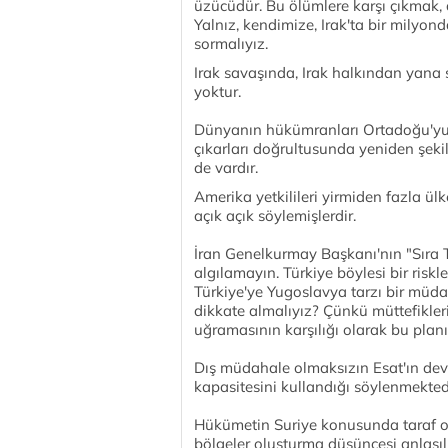
üzücüdür. Bu ölümlere karşı çıkmak, 
Yalnız, kendimize, Irak'ta bir milyo
sormalıyız.
Irak savaşında, Irak halkından yana
yoktur.
Dünyanın hükümranları Ortadoğu'yu,
çıkarları doğrultusunda yeniden şekil
de vardır.
Amerika yetkilileri yirmiden fazla ülk
açık açık söylemişlerdir.
İran Genelkurmay Başkanı'nın "Sıra 
algılamayın. Türkiye böylesi bir risk
Türkiye'ye Yugoslavya tarzı bir müda
dikkate almalıyız? Çünkü müttefikleri 
uğramasının karşılığı olarak bu planı 
Dış müdahale olmaksızın Esat'ın dev
kapasitesini kullandığı söylenmekted
Hükümetin Suriye konusunda taraf ol
bölgeler oluşturma düşüncesi anlaşılı