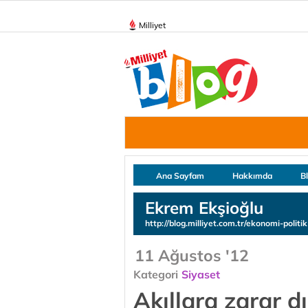
Milliyet
Ana Sayfam
Hakkımda
B
Ekrem Ekşioğlu
http://blog.milliyet.com.tr/ekonomi-politik
11 Ağustos '12
Kategori
Siyaset
Akıllara zarar dı