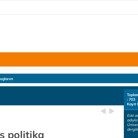
loglarım
Topla
: 703
Kayıt 
Eski ad
adıyl
Üniver
dergile
ş politika