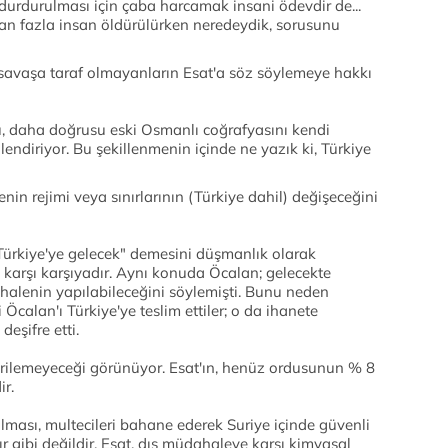
durdurulması için çaba harcamak insani ödevdir de...
ndan fazla insan öldürülürken neredeydik, sorusunu
 savaşa taraf olmayanların Esat'a söz söylemeye hakkı
 daha doğrusu eski Osmanlı coğrafyasını kendi
lendiriyor. Bu şekillenmenin içinde ne yazık ki, Türkiye
enin rejimi veya sınırlarının (Türkiye dahil) değişeceğini
Türkiye'ye gelecek" demesini düşmanlık olarak
le karşı karşıyadır. Aynı konuda Öcalan; gelecekte
halenin yapılabileceğini söylemişti. Bunu neden
Öcalan'ı Türkiye'ye teslim ettiler; o da ihanete
deşifre etti.
rilemeyeceği görünüyor. Esat'ın, henüz ordusunun % 8
ir.
ması, multecileri bahane ederek Suriye içinde güvenli
r gibi değildir. Esat, dış müdahaleye karşı kimyasal