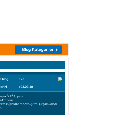
Blog Kategorileri
m blog
: 23
tarihi
: 03.07.10
ıyla İ.İ.T.İ.A, yeni
a Marmara
sitesi İşletme mezunuyum. Çeşitli ulusal
..