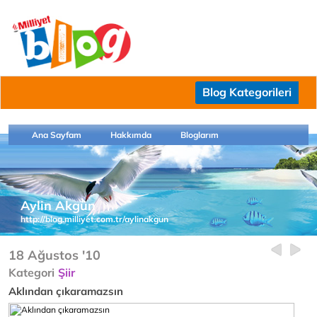
Blog Kategorileri
Ana Sayfam
Hakkımda
Bloglarım
Aylin Akgün
http://blog.milliyet.com.tr/aylinakgun
18 Ağustos '10
Kategori
Şiir
Aklından çıkaramazsın