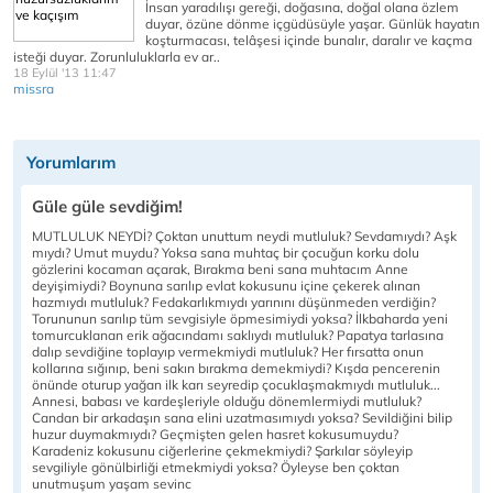
İnsan yaradılışı gereği, doğasına, doğal olana özlem
duyar, özüne dönme içgüdüsüyle yaşar. Günlük hayatın
koşturmacası, telâşesi içinde bunalır, daralır ve kaçma
isteği duyar. Zorunluluklarla ev ar..
18 Eylül '13 11:47
missra
Yorumlarım
Güle güle sevdiğim!
MUTLULUK NEYDİ? Çoktan unuttum neydi mutluluk? Sevdamıydı? Aşk
mıydı? Umut muydu? Yoksa sana muhtaç bir çocuğun korku dolu
gözlerini kocaman açarak, Bırakma beni sana muhtacım Anne
deyişimiydi? Boynuna sarılıp evlat kokusunu içine çekerek alınan
hazmıydı mutluluk? Fedakarlıkmıydı yarınını düşünmeden verdiğin?
Torununun sarılıp tüm sevgisiyle öpmesimiydi yoksa? İlkbaharda yeni
tomurcuklanan erik ağacındamı saklıydı mutluluk? Papatya tarlasına
dalıp sevdiğine toplayıp vermekmiydi mutluluk? Her fırsatta onun
kollarına sığınıp, beni sakın bırakma demekmiydi? Kışda pencerenin
önünde oturup yağan ilk karı seyredip çocuklaşmakmıydı mutluluk...
Annesi, babası ve kardeşleriyle olduğu dönemlermiydi mutluluk?
Candan bir arkadaşın sana elini uzatmasımıydı yoksa? Sevildiğini bilip
huzur duymakmıydı? Geçmişten gelen hasret kokusumuydu?
Karadeniz kokusunu ciğerlerine çekmekmiydi? Şarkılar söyleyip
sevgiliyle gönülbirliği etmekmiydi yoksa? Öyleyse ben çoktan
unutmuşum yaşam sevinc