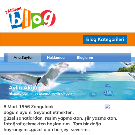
Blog Kategorileri
Ana Sayfam
Hakkımda
Bloglarım
Aylin Akgün
http://blog.milliyet.com.tr/aylinakgun
8 Mart 1956 Zonguldak
doğumluyum. Seyahat etmekten,
güzel sanatlardan, resim yapmaktan, şiir yazmaktan,
fotoğraf çekmekten hoşlanırım...Tam bir doğa
hayranıyım...güzel olan herşeyi severim..