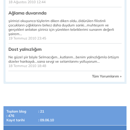
18 Ağustos 2010 12:44
Ağlama duvarında
şiirinizi okuyunca tüylerim diken diken oldu..öldürülen filistinli
çocukların çığlıklarını birkez daha duydum sanki...muhteşem ve
gerçekleri anlatan şiiriniz için yürekten tebriklerimi sunarım değerli
şairem...
19 Temmuz 2010 23:45
Dost yalnızlığım
Ne güzel şiir böyle Selmacığım...kutlarım...benim yalnızlığımla örtüşrn
dizeler harikaydı...sana sevgi ve selamlarımı yolluyorum...
18 Temmuz 2010 18:48
Tüm Yorumlarım »
Toplam blog
: 21
: 476
Kayıt tarihi
: 09.06.10