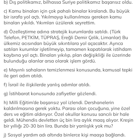
b) Dış politikamız, bilhassa Suriye politikamız başarısız oldu.
c) Kamu binaları için çok pahalı binalar kiralandı. Bu büyük
bir israfa yol açtı. Yıkılmayıp kullanılması gereken kamu
binaları yıkıldı. Yıkımları üzülerek seyrettim.
d) Özelleştirme adına stratejik kurumlarda satıldı. (Türk
Telefon, PETKİM, TÜPRAŞ, Ereğli Demir Çelik, Limanlar) Bu
ülkemiz acısından büyük sıkıntılara yol açacaktır. Ayrıca
satılan kurumlar işletilmeyip, tamamen kapatılarak istihdam
kaybına yol açtı. Binaları yıkılıp, plan değişikliği ile üzerinde
bulunduğu alanlar arsa olarak işlem gördü.
e) Mayınlı sahaların temizlenmesi konusunda, kamusal tepki
ile geri adım atıldı.
f) İsrail ile ilişkilerde yanlış adımlar atıldı.
g) İstihbarat konusunda zafiyetler gözlendi.
h) Milli Eğitim’de başarısız yol izlendi. Dershanelerin
kaldırılmasına gerek yoktu. Parası olan çocuğuna, yine özel
ders ve eğitim aldırıyor. Özel okullar konusu sancılı bir hale
geldi. Mühendis devletten üç bin lira aylık maaş alıyor. Kreşin
bir yıllığı 20-30 bin lira. Bunda bir yanlışlık yok mu?
j) Sosyal yardım adı altında binlerce kişi maaşa bağlandı.