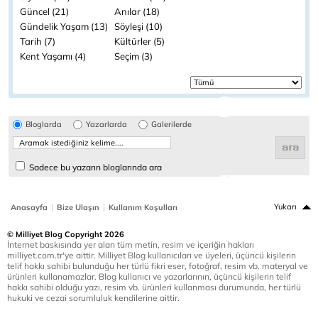
Güncel (21)
Anılar (18)
Gündelik Yaşam (13)
Söyleşi (10)
Tarih (7)
Kültürler (5)
Kent Yaşamı (4)
Seçim (3)
Bloglarda
Yazarlarda
Galerilerde
Sadece bu yazarın bloglarında ara
|
|
Yukarı
Anasayfa
Bize Ulaşın
Kullanım Koşulları
© Milliyet Blog Copyright 2026
İnternet baskısında yer alan tüm metin, resim ve içeriğin hakları
milliyet.com.tr'ye aittir. Milliyet Blog kullanıcıları ve üyeleri, üçüncü kişilerin
telif hakkı sahibi bulunduğu her türlü fikri eser, fotoğraf, resim vb. materyal ve
ürünleri kullanamazlar. Blog kullanıcı ve yazarlarının, üçüncü kişilerin telif
hakkı sahibi olduğu yazı, resim vb. ürünleri kullanması durumunda, her türlü
hukuki ve cezai sorumluluk kendilerine aittir.