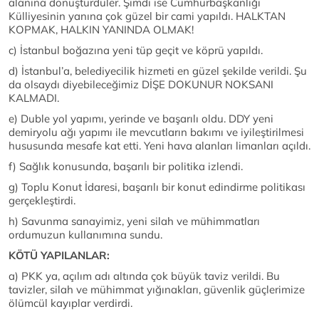
alanına dönüştürdüler. Şimdi ise Cumhurbaşkanlığı
Külliyesinin yanına çok güzel bir cami yapıldı. HALKTAN
KOPMAK, HALKIN YANINDA OLMAK!
c) İstanbul boğazına yeni tüp geçit ve köprü yapıldı.
d) İstanbul’a, belediyecilik hizmeti en güzel şekilde verildi. Şu
da olsaydı diyebileceğimiz DİŞE DOKUNUR NOKSANI
KALMADI.
e) Duble yol yapımı, yerinde ve başarılı oldu. DDY yeni
demiryolu ağı yapımı ile mevcutların bakımı ve iyileştirilmesi
hususunda mesafe kat etti. Yeni hava alanları limanları açıldı.
f) Sağlık konusunda, başarılı bir politika izlendi.
g) Toplu Konut İdaresi, başarılı bir konut edindirme politikası
gerçekleştirdi.
h) Savunma sanayimiz, yeni silah ve mühimmatları
ordumuzun kullanımına sundu.
KÖTÜ YAPILANLAR:
a) PKK ya, açılım adı altında çok büyük taviz verildi. Bu
tavizler, silah ve mühimmat yığınakları, güvenlik güçlerimize
ölümcül kayıplar verdirdi.