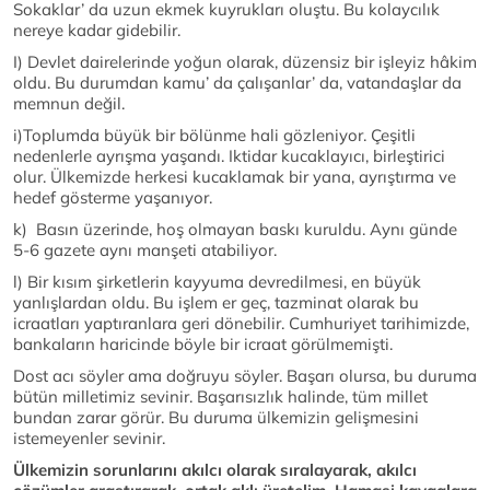
Sokaklar’ da uzun ekmek kuyrukları oluştu. Bu kolaycılık
nereye kadar gidebilir.
I) Devlet dairelerinde yoğun olarak, düzensiz bir işleyiz hâkim
oldu. Bu durumdan kamu’ da çalışanlar’ da, vatandaşlar da
memnun değil.
i)Toplumda büyük bir bölünme hali gözleniyor. Çeşitli
nedenlerle ayrışma yaşandı. Iktidar kucaklayıcı, birleştirici
olur. Ülkemizde herkesi kucaklamak bir yana, ayrıştırma ve
hedef gösterme yaşanıyor.
k) Basın üzerinde, hoş olmayan baskı kuruldu. Aynı günde
5-6 gazete aynı manşeti atabiliyor.
l) Bir kısım şirketlerin kayyuma devredilmesi, en büyük
yanlışlardan oldu. Bu işlem er geç, tazminat olarak bu
icraatları yaptıranlara geri dönebilir. Cumhuriyet tarihimizde,
bankaların haricinde böyle bir icraat görülmemişti.
Dost acı söyler ama doğruyu söyler. Başarı olursa, bu duruma
bütün milletimiz sevinir. Başarısızlık halinde, tüm millet
bundan zarar görür. Bu duruma ülkemizin gelişmesini
istemeyenler sevinir.
Ülkemizin sorunlarını akılcı olarak sıralayarak, akılcı