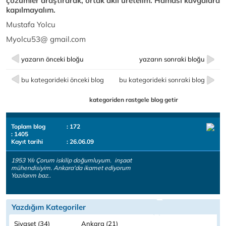
çözümler araştırarak, ortak aklı üretelim. Hamasi kavgalara
kapılmayalım.
Mustafa Yolcu
Myolcu53@ gmail.com
yazarın önceki bloğu
yazarın sonraki bloğu
bu kategorideki önceki blog
bu kategorideki sonraki blog
kategoriden rastgele blog getir
Toplam blog
: 172
: 1405
Kayıt tarihi
: 26.06.09
1953 Yılı Çorum iskilip doğumluyum. inşaat
mühendisiyim. Ankara'da ikamet ediyorum
Yazılarım baz..
Yazdığım Kategoriler
Siyaset (34)
Ankara (21)