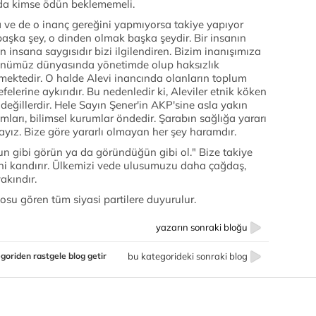
da kimse ödün beklememeli.
 ve de o inanç gereğini yapmıyorsa takiye yapıyor
başka şey, o dinden olmak başka şeydir. Bir insanın
insana saygısıdır bizi ilgilendiren. Bizim inanışımıza
Günümüz dünyasında yönetimde olup haksızlık
ktedir. O halde Alevi inancında olanların toplum
elerine aykırıdır. Bu nedenledir ki, Aleviler etnik köken
 değillerdir. Hele Sayın Şener'in AKP'sine asla yakın
mları, bilimsel kurumlar öndedir. Şarabın sağlığa yararı
ız. Bize göre yararlı olmayan her şey haramdır.
n gibi görün ya da göründüğün gibi ol." Bize takiye
ini kandırır. Ülkemizi vede ulusumuzu daha çağdaş,
akındır.
su gören tüm siyasi partilere duyurulur.
yazarın sonraki bloğu
goriden rastgele blog getir
bu kategorideki sonraki blog