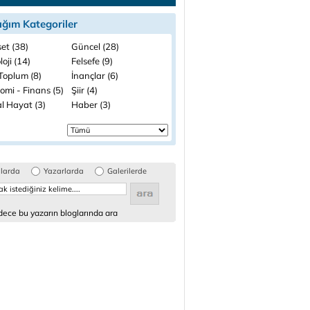
ığım Kategoriler
et (38)
Güncel (28)
loji (14)
Felsefe (9)
 Toplum (8)
İnançlar (6)
omi - Finans (5)
Şiir (4)
l Hayat (3)
Haber (3)
glarda
Yazarlarda
Galerilerde
ece bu yazarın bloglarında ara