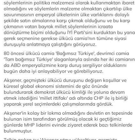
söylemlerinin politika malzemesi olarak kullanmaktan ibaret
olmadığını ve söylemlerin malzeme olmaktan çıkartılıp ülke
savunmasının emperyal ülkelerinin ülke varlıklarını dolaylı
şekilde satın almalarına karşı çıkmak olduğunu ve bu karşı
çıkmanın vatan bayrak millet söylemlerinin icraata
dönüştürme biçimi olduğunu İYİ Parti'sini kurduktan bu yana
gerek seçmenine gerekse ülkücü camia'nın tümüne siyasi
duruşuyla anlatmaya çalıştığını görüyoruz.
80 öncesi ülkücü camia 'Bağımsız Türkiye', devrimci camia
'Tam bağımsız Türkiye' sloganlarıyla aslında her iki camianın
da ABD emperyalizmine karşı duruş sergiliyor olduklarını
bugün daha iyi anlayabiliyor ve görebiliyoruz.
Akşener, geçmişteki ülkücü duruşunu değişen koşullar ve
küresel global ekonomi sistemini de göz önünde
bulundurarak demokrat ülkücü kimliği ile yoluna devam
etmek istediğini 'millet ittifakı' adı altında CHP ile iş birliği
yaparak yerel seçimlerdeki çalışmalarımda gördük.
Akşener'in kolay bir lokma olmadığını devletin en tepesinde
bulunan isim tarafından görülmüş olacak ki geçtiğimiz
günlerde MHP liderini evinde ziyaret ederek bazı telkinlerde
bulunmuştur.
Telkin açıkça şu; 'Akşener çıtayı yükseltiyor, geçmişte