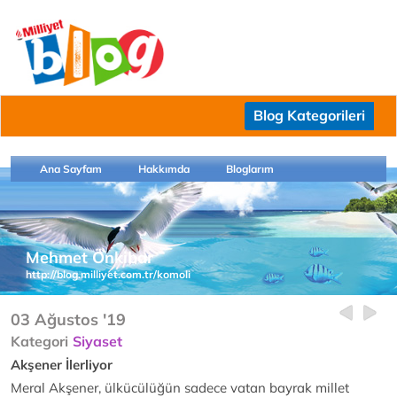
Blog Kategorileri
Ana Sayfam
Hakkımda
Bloglarım
Mehmet Önkibar
http://blog.milliyet.com.tr/komoli
03 Ağustos '19
Kategori
Siyaset
Akşener İlerliyor
Meral Akşener, ülkücülüğün sadece vatan bayrak millet