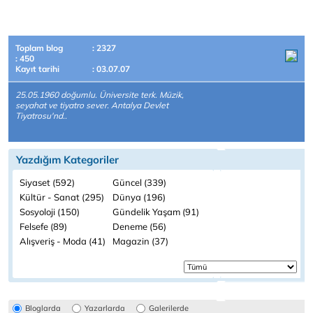
Toplam blog
: 2327
: 450
Kayıt tarihi
: 03.07.07
25.05.1960 doğumlu. Üniversite terk. Müzik,
seyahat ve tiyatro sever. Antalya Devlet
Tiyatrosu'nd..
Yazdığım Kategoriler
Siyaset (592)
Güncel (339)
Kültür - Sanat (295)
Dünya (196)
Sosyoloji (150)
Gündelik Yaşam (91)
Felsefe (89)
Deneme (56)
Alışveriş - Moda (41)
Magazin (37)
Bloglarda
Yazarlarda
Galerilerde