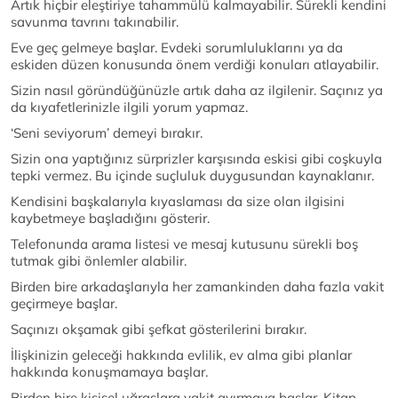
Artık hiçbir eleştiriye tahammülü kalmayabilir. Sürekli kendini
savunma tavrını takınabilir.
Eve geç gelmeye başlar. Evdeki sorumluluklarını ya da
eskiden düzen konusunda önem verdiği konuları atlayabilir.
Sizin nasıl göründüğünüzle artık daha az ilgilenir. Saçınız ya
da kıyafetlerinizle ilgili yorum yapmaz.
‘Seni seviyorum’ demeyi bırakır.
Sizin ona yaptığınız sürprizler karşısında eskisi gibi coşkuyla
tepki vermez. Bu içinde suçluluk duygusundan kaynaklanır.
Kendisini başkalarıyla kıyaslaması da size olan ilgisini
kaybetmeye başladığını gösterir.
Telefonunda arama listesi ve mesaj kutusunu sürekli boş
tutmak gibi önlemler alabilir.
Birden bire arkadaşlarıyla her zamankinden daha fazla vakit
geçirmeye başlar.
Saçınızı okşamak gibi şefkat gösterilerini bırakır.
İlişkinizin geleceği hakkında evlilik, ev alma gibi planlar
hakkında konuşmamaya başlar.
Birden bire kişisel uğraşlara vakit ayırmaya başlar. Kitap