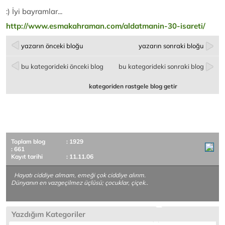
:) İyi bayramlar...
http://www.esmakahraman.com/aldatmanin-30-isareti/
yazarın önceki bloğu
yazarın sonraki bloğu
bu kategorideki önceki blog
bu kategorideki sonraki blog
kategoriden rastgele blog getir
Toplam blog
: 1929
: 661
Kayıt tarihi
: 11.11.06
Hayatı ciddiye almam, emeği çok ciddiye alırım.
Dünyanın en vazgeçilmez üçlüsü; çocuklar, çiçek..
Yazdığım Kategoriler