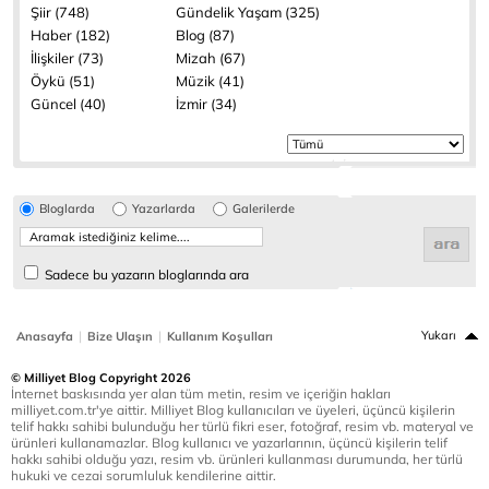
Şiir (748)
Gündelik Yaşam (325)
Haber (182)
Blog (87)
İlişkiler (73)
Mizah (67)
Öykü (51)
Müzik (41)
Güncel (40)
İzmir (34)
Bloglarda
Yazarlarda
Galerilerde
Sadece bu yazarın bloglarında ara
|
|
Yukarı
Anasayfa
Bize Ulaşın
Kullanım Koşulları
© Milliyet Blog Copyright 2026
İnternet baskısında yer alan tüm metin, resim ve içeriğin hakları
milliyet.com.tr'ye aittir. Milliyet Blog kullanıcıları ve üyeleri, üçüncü kişilerin
telif hakkı sahibi bulunduğu her türlü fikri eser, fotoğraf, resim vb. materyal ve
ürünleri kullanamazlar. Blog kullanıcı ve yazarlarının, üçüncü kişilerin telif
hakkı sahibi olduğu yazı, resim vb. ürünleri kullanması durumunda, her türlü
hukuki ve cezai sorumluluk kendilerine aittir.