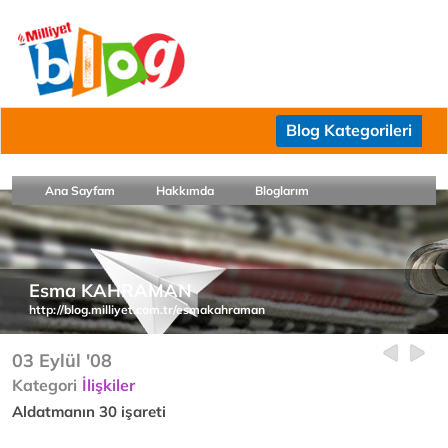
Blog Kategorileri
Ana Sayfam
Hakkımda
Bloglarım
Esma KAHRAMAN
http://blog.milliyet.com.tr/esmakahraman
03 Eylül '08
Kategori
İlişkiler
Aldatmanın 30 işareti