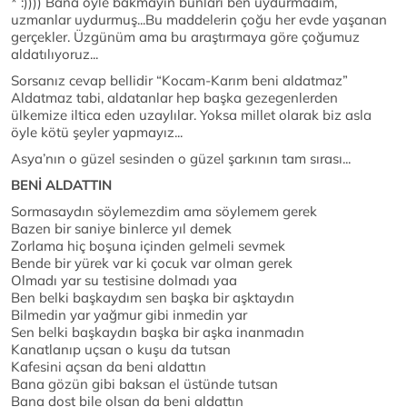
* :)))) Bana öyle bakmayın bunları ben uydurmadım,
uzmanlar uydurmuş...Bu maddelerin çoğu her evde yaşanan
gerçekler. Üzgünüm ama bu araştırmaya göre çoğumuz
aldatılıyoruz...
Sorsanız cevap bellidir “Kocam-Karım beni aldatmaz”
Aldatmaz tabi, aldatanlar hep başka gezegenlerden
ülkemize iltica eden uzaylılar. Yoksa millet olarak biz asla
öyle kötü şeyler yapmayız...
Asya’nın o güzel sesinden o güzel şarkının tam sırası...
BENİ ALDATTIN
Sormasaydın söylemezdim ama söylemem gerek
Bazen bir saniye binlerce yıl demek
Zorlama hiç boşuna içinden gelmeli sevmek
Bende bir yürek var ki çocuk var olman gerek
Olmadı yar su testisine dolmadı yaa
Ben belki başkaydım sen başka bir aşktaydın
Bilmedin yar yağmur gibi inmedin yar
Sen belki başkaydın başka bir aşka inanmadın
Kanatlanıp uçsan o kuşu da tutsan
Kafesini açsan da beni aldattın
Bana gözün gibi baksan el üstünde tutsan
Bana dost bile olsan da beni aldattın