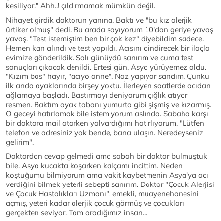
kesiliyor." Ahh..! çıldırmamak mümkün değil.
Nihayet girdik doktorun yanına. Baktı ve "bu kız alerjik
ürtiker olmuş" dedi. Bu arada sayıyorum 10'dan geriye yavaş
yavaş. "Test istemiştim ben bir çok kez" diyebildim sadece.
Hemen kan alındı ve test yapıldı. Acısını dindirecek bir ilaçla
evimize gönderildik. Salı günüydü sanırım ve cuma test
sonuçları çıkacak denildi. Ertesi gün, Asya yürüyemez oldu.
"Kızım bas" hayır, "acıyo anne". Naz yapıyor sandım. Çünkü
ilk anda ayaklarında birşey yoktu. İlerleyen saatlerde acıdan
ağlamaya başladı. Bastırmayı deniyorum çığlık atıyor
resmen. Baktım ayak tabanı yumurta gibi şişmiş ve kızarmış.
O geceyi hatırlamak bile istemiyorum aslında. Sabaha karşı
bir doktora mail atarken yalvardığımı hatırlıyorum, "Lütfen
telefon ve adresiniz yok bende, bana ulaşın. Neredeyseniz
gelirim".
Doktordan cevap gelmedi ama sabah bir doktor bulmuştuk
bile. Asya kucakta koşarken kalçamı incittim. Neden
koştuğumu bilmiyorum ama vakit kaybetmenin Asya'ya acı
verdiğini bilmek yeterli sebepti sanırım. Doktor "Çocuk Alerjisi
ve Çocuk Hastalıkları Uzmanı", emekli, muayenehanesini
açmış, yeteri kadar alerjik çocuk görmüş ve çocukları
gerçekten seviyor. Tam aradığımız insan...