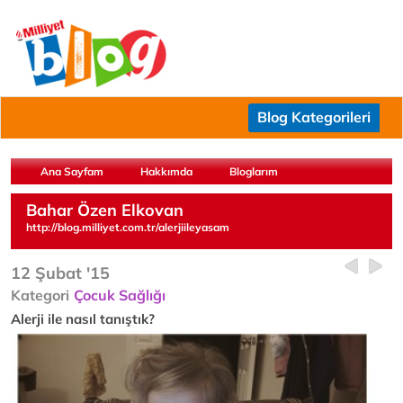
Blog Kategorileri
Ana Sayfam
Hakkımda
Bloglarım
Bahar Özen Elkovan
http://blog.milliyet.com.tr/alerjiileyasam
12 Şubat '15
Kategori
Çocuk Sağlığı
Alerji ile nasıl tanıştık?