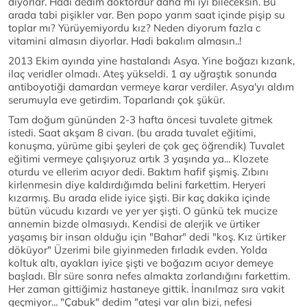
diyorlar. Hadi dedim doktordur daha mı iyi bileceksin. Bu
arada tabi pişikler var. Ben popo yarım saat içinde pişip su
toplar mı? Yürüyemiyordu kız? Neden diyorum fazla c
vitamini almasın diyorlar. Hadi bakalım almasın..!
2013 Ekim ayında yine hastalandı Asya. Yine boğazı kızarık,
ilaç veridler olmadı. Ateş yükseldi. 1 ay uğraştık sonunda
antiboyotiği damardan vermeye karar verdiler. Asya'yı aldım
serumuyla eve getirdim. Toparlandı çok şükür.
Tam doğum gününden 2-3 hafta öncesi tuvalete gitmek
istedi. Saat akşam 8 civarı. (bu arada tuvalet eğitimi,
konuşma, yürüme gibi şeyleri de çok geç öğrendik) Tuvalet
eğitimi vermeye çalışıyoruz artık 3 yaşında ya... Klozete
oturdu ve ellerim acıyor dedi. Baktım hafif şişmiş. Zıbını
kirlenmesin diye kaldırdığımda belini farkettim. Heryeri
kızarmış. Bu arada elide iyice şişti. Bir kaç dakika içinde
bütün vücudu kızardı ve yer yer şişti. O günkü tek mucize
annemin bizde olmasıydı. Kendisi de alerjik ve ürtiker
yaşamış bir insan olduğu için "Bahar" dedi "koş. Kız ürtiker
döküyor" Üzerimi bile giyinmeden fırladık evden. Yolda
koltuk altı, ayakları iyice şişti ve boğazım acıyor demeye
başladı. Bİr süre sonra nefes almakta zorlandığını farkettim.
Her zaman gittiğimiz hastaneye gittik. İnanılmaz sıra vakit
geçmiyor... "Çabuk" dedim "ateşi var alın bizi, nefesi