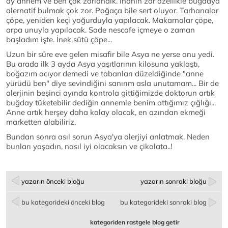
ay annem ve ben çok zorlandık. İnanın zor özellikle buğdaya
alernatif bulmak çok zor. Poğaça bile sert oluyor. Tarhanalar
çöpe, yeniden keçi yoğurduyla yapılacak. Makarnalar çöpe,
arpa unuyla yapılacak. Sade nescafe içmeye o zaman
başladım işte. İnek sütü çöpe...
Uzun bir süre eve gelen misafir bile Asya ne yerse onu yedi.
Bu arada ilk 3 ayda Asya yaşıtlarının kilosuna yaklaştı,
boğazım acıyor demedi ve tabanları düzeldiğinde "anne
yürüdü ben" diye sevindiğini sanırım asla unutamam... Bir de
alerjinin beşinci ayında kontrola gittiğimizde doktorun artık
buğday tüketebilir dediğin annemle benim attığımız çığlığı...
Anne artık herşey daha kolay olacak, en azından ekmeği
marketten alabiliriz.
Bundan sonra asıl sorun Asya'ya alerjiyi anlatmak. Neden
bunları yaşadın, nasıl iyi olacaksın ve çikolata..!
yazarın önceki bloğu
yazarın sonraki bloğu
bu kategorideki önceki blog
bu kategorideki sonraki blog
kategoriden rastgele blog getir