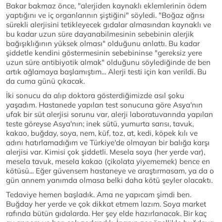
Bakar bakmaz önce, "alerjiden kaynaklı eklemlerinin ödem
yaptığını ve iç organlarının şiştiğini" söyledi. "Boğaz ağrısı
sürekli alerjisini tetikleyecek gıdalar almasından kaynaklı ve
bu kadar uzun süre dayanabilmesinin sebebinin alerjik
bağışıklığının yüksek olması" olduğunu anlattı. Bu kadar
şiddetle kendini göstermesinin sebebininse "gereksiz yere
uzun süre antibiyotik almak" olduğunu söylediğinde de ben
artık ağlamaya başlamıştım... Alerji testi için kan verildi. Bu
da cuma günü çıkacak.
İki sonucu da alıp doktora gösterdiğimizde asıl şoku
yaşadım. Hastanede yapılan test sonucuna göre Asya'nın
ufak bir süt alerjisi sorunu var, alerji laboratuvarında yapılan
teste göreyse Asya'nın; inek sütü, yumurta sarısı, tavuk,
kakao, buğday, soya, nem, küf, toz, at, kedi, köpek kılı ve
adını hatırlamadığım ve Türkiye'de olmayan bir balığa karşı
alerjisi var. Kimisi çok şiddetli. Mesela soya (her yerde var),
mesela tavuk, mesela kakao (çikolata yiyememek) bence en
kötüsü... Eğer güvensem hastaneye ve araştırmasam, ya da o
gün annem yanımda olmasa belki daha kötü şeyler olacaktı.
Tedaviye hemen başladık. Ama ne yapıcam şimdi ben.
Buğday her yerde ve çok dikkat etmem lazım. Soya market
rafında bütün gıdalarda. Her şey elde hazırlanacak. Bir kaç