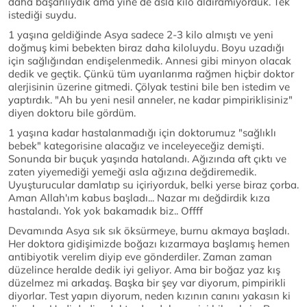
daha başarılıydık ama yine de asla kilo aldıramıyorduk. Tek
istediği suydu.
1 yaşına geldiğinde Asya sadece 2-3 kilo almıştı ve yeni
doğmuş kimi bebekten biraz daha kiloluydu. Boyu uzadığı
için sağlığından endişelenmedik. Annesi gibi minyon olacak
dedik ve geçtik. Çünkü tüm uyarılarıma rağmen hiçbir doktor
alerjisinin üzerine gitmedi. Çölyak testini bile ben istedim ve
yaptırdık. "Ah bu yeni nesil anneler, ne kadar pimpiriklisiniz"
diyen doktoru bile gördüm.
1 yaşına kadar hastalanmadığı için doktorumuz "sağlıklı
bebek" kategorisine alacağız ve inceleyeceğiz demişti.
Sonunda bir buçuk yaşında hatalandı. Ağızında aft çıktı ve
zaten yiyemediği yemeği asla ağızına değdiremedik.
Uyuşturucular damlatıp su içiriyorduk, belki yerse biraz çorba.
Aman Allah'ım kabus başladı... Nazar mı değdirdik kıza
hastalandı. Yok yok bakamadık biz.. Offff
Devamında Asya sık sık öksürmeye, burnu akmaya başladı.
Her doktora gidişimizde boğazı kızarmaya başlamış hemen
antibiyotik verelim diyip eve gönderdiler. Zaman zaman
düzelince heralde dedik iyi geliyor. Ama bir boğaz yaz kış
düzelmez mi arkadaş. Başka bir şey var diyorum, pimpirikli
diyorlar. Test yapın diyorum, neden kızının canını yakasın ki