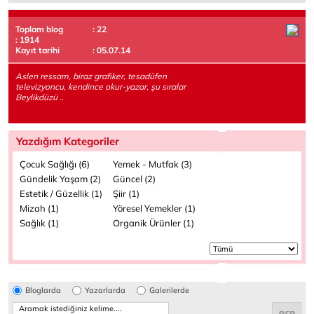
Toplam blog
: 22
: 1914
Kayıt tarihi
: 05.07.14
Aslen ressam, biraz grafiker, tesadüfen
televizyoncu, kendince okur-yazar, şu sıralar
Beylikdüzü ..
Yazdığım Kategoriler
Çocuk Sağlığı (6)
Yemek - Mutfak (3)
Gündelik Yaşam (2)
Güncel (2)
Estetik / Güzellik (1)
Şiir (1)
Mizah (1)
Yöresel Yemekler (1)
Sağlık (1)
Organik Ürünler (1)
Bloglarda
Yazarlarda
Galerilerde