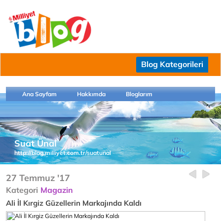
Blog Kategorileri
Ana Sayfam
Hakkımda
Bloglarım
Suat Ünal
http://blog.milliyet.com.tr/suatunal
27 Temmuz '17
Kategori
Magazin
Ali İl Kırgiz Güzellerin Markajında Kaldı