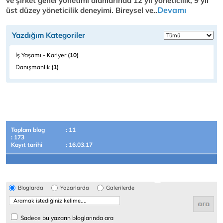
ve şirket genel yönetimi alanlarında 12 yıl yöneticilik, 9 yıl
Devamı
üst düzey yöneticilik deneyimi. Bireysel ve..
Yazdığım Kategoriler
İş Yaşamı - Kariyer
(10)
Danışmanlık
(1)
Toplam blog
: 11
: 173
Kayıt tarihi
: 16.03.17
Bloglarda
Yazarlarda
Galerilerde
Sadece bu yazarın bloglarında ara