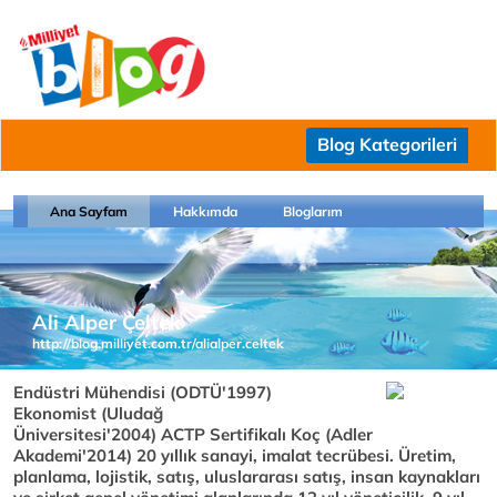
Blog Kategorileri
Ana Sayfam
Hakkımda
Bloglarım
Ali Alper Çeltek
http://blog.milliyet.com.tr/alialper.celtek
Endüstri Mühendisi (ODTÜ'1997)
Ekonomist (Uludağ
Üniversitesi'2004) ACTP Sertifikalı Koç (Adler
Akademi'2014) 20 yıllık sanayi, imalat tecrübesi. Üretim,
planlama, lojistik, satış, uluslararası satış, insan kaynakları