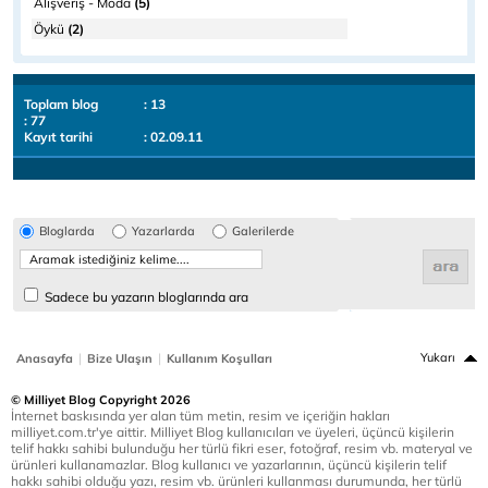
Alışveriş - Moda
(5)
Öykü
(2)
Toplam blog
: 13
: 77
Kayıt tarihi
: 02.09.11
Bloglarda
Yazarlarda
Galerilerde
Sadece bu yazarın bloglarında ara
|
|
Yukarı
Anasayfa
Bize Ulaşın
Kullanım Koşulları
© Milliyet Blog Copyright 2026
İnternet baskısında yer alan tüm metin, resim ve içeriğin hakları
milliyet.com.tr'ye aittir. Milliyet Blog kullanıcıları ve üyeleri, üçüncü kişilerin
telif hakkı sahibi bulunduğu her türlü fikri eser, fotoğraf, resim vb. materyal ve
ürünleri kullanamazlar. Blog kullanıcı ve yazarlarının, üçüncü kişilerin telif
hakkı sahibi olduğu yazı, resim vb. ürünleri kullanması durumunda, her türlü