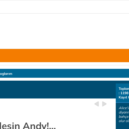
loglarım
Topla
: 1198
Kayıt 
Alice'i
diyarı
bahçes
olur o
esin Andy!...