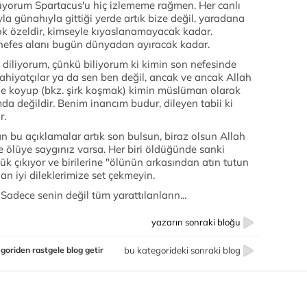
lüyorum Spartacus'u hiç izlememe rağmen. Her canlı
la günahıyla gittiği yerde artık bize değil, yaradana
çok özeldir, kimseyle kıyaslanamayacak kadar.
 nefes alanı bugün dünyadan ayıracak kadar.
t diliyorum, çünkü biliyorum ki kimin son nefesinde
ahiyatçılar ya da sen ben değil, ancak ve ancak Allah
ine koyup (bkz. şirk koşmak) kimin müslüman olarak
a değildir. Benim inancım budur, dileyen tabii ki
r.
an bu açıklamalar artık son bulsun, biraz olsun Allah
 ölüye saygınız varsa. Her biri öldüğünde sanki
k çıkıyor ve birilerine "ölünün arkasından atın tutun
n iyi dileklerimize set çekmeyin.
Sadece senin değil tüm yarattılanların...
yazarın sonraki bloğu
goriden rastgele blog getir
bu kategorideki sonraki blog