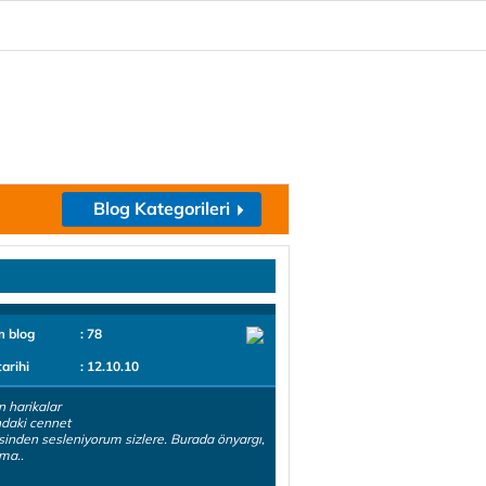
Blog Kategorileri
m blog
: 78
tarihi
: 12.10.10
n harikalar
ndaki cennet
inden sesleniyorum sizlere. Burada önyargı,
lma..