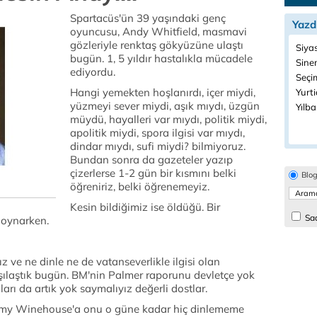
Spartacüs'ün 39 yaşındaki genç
Yazd
oyuncusu, Andy Whitfield, masmavi
gözleriyle renktaş gökyüzüne ulaştı
Siyas
bugün. 1, 5 yıldır hastalıkla mücadele
Sine
ediyordu.
Seçim
Hangi yemekten hoşlanırdı, içer miydi,
Yurtiç
yüzmeyi sever miydi, aşık mıydı, üzgün
Yılba
müydü, hayalleri var mıydı, politik miydi,
apolitik miydi, spora ilgisi var mıydı,
dindar mıydı, sufi miydi? bilmiyoruz.
Bundan sonra da gazeteler yazıp
çizerlerse 1-2 gün bir kısmını belki
Blo
öğreniriz, belki öğrenemeyiz.
Kesin bildiğimiz ise öldüğü. Bir
Sad
l oynarken.
z ve ne dinle ne de vatanseverlikle ilgisi olan
rşılaştık bugün. BM'nin Palmer raporunu devletçe yok
arı da artık yok saymalıyız değerli dostlar.
 Amy Winehouse'a onu o güne kadar hiç dinlememe