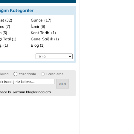
ığım Kategoriler
et (32)
Güncel (17)
ma (7)
İzmir (6)
 (6)
Kent Tarihi (1)
i Tatil (1)
Genel Sağlık (1)
şı (1)
Blog (1)
glarda
Yazarlarda
Galerilerde
ece bu yazarın bloglarında ara