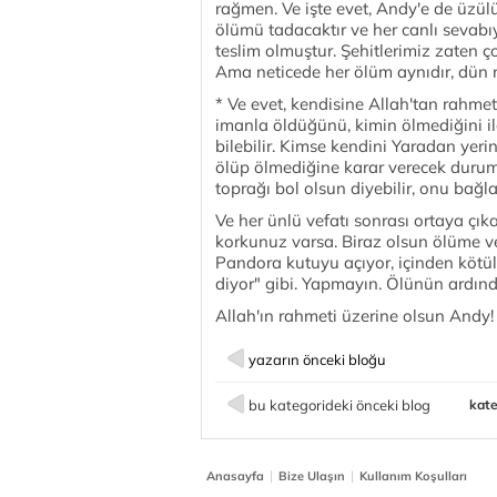
rağmen. Ve işte evet, Andy'e de üzü
ölümü tadacaktır ve her canlı sevabıy
teslim olmuştur. Şehitlerimiz zaten 
Ama neticede her ölüm aynıdır, dün
* Ve evet, kendisine Allah'tan rahme
imanla öldüğünü, kimin ölmediğini il
bilebilir. Kimse kendini Yaradan yer
ölüp ölmediğine karar verecek durumd
toprağı bol olsun diyebilir, onu bağla
Ve her ünlü vefatı sonrası ortaya çık
korkunuz varsa. Biraz olsun ölüme ve
Pandora kutuyu açıyor, içinden kötülü
diyor" gibi. Yapmayın. Ölünün ardında
Allah'ın rahmeti üzerine olsun Andy! 
yazarın önceki bloğu
bu kategorideki önceki blog
kate
|
|
Anasayfa
Bize Ulaşın
Kullanım Koşulları