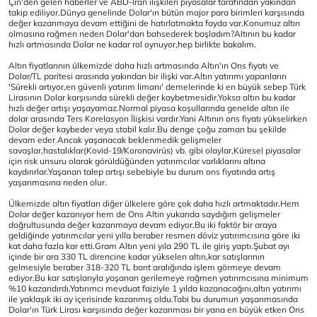
Çin'den gelen haberler ve ABD-İran ilişkileri piyasalar tarafından yakından
takip ediliyor.Dünya genelinde Dolar'ın bütün major para birimleri karşısında
değer kazanmaya devam ettiğini de hatırlatmakta fayda var.Konumuz altın
olmasına rağmen neden Dolar'dan bahsederek başladım?Altının bu kadar
hızlı artmasında Dolar ne kadar rol oynuyor,hep birlikte bakalım.
Altın fiyatlarının ülkemizde daha hızlı artmasında Altın'ın Ons fiyatı ve
Dolar/TL paritesi arasında yakından bir ilişki var.Altın yatırımı yapanların
'Sürekli artıyor,en güvenli yatırım limanı' demelerinde ki en büyük sebep Türk
Lirasının Dolar karşısında sürekli değer kaybetmesidir.Yoksa altın bu kadar
hızlı değer artışı yaşayamaz.Normal piyasa koşullarında genelde altın ile
dolar arasında Ters Korelasyon İlişkisi vardır.Yani Altının ons fiyatı yükselirken
Dolar değer kaybeder veya stabil kalır.Bu denge çoğu zaman bu şekilde
devam eder.Ancak yaşanacak beklenmedik gelişmeler
savaşlar,hastalıklar(Kovid-19/Koronavirüs) vb. gibi olaylar,Küresel piyasalar
için risk unsuru olarak görüldüğünden yatırımcılar varlıklarını altına
kaydırırlar.Yaşanan talep artışı sebebiyle bu durum ons fiyatında artış
yaşanmasına neden olur.
Ülkemizde altın fiyatları diğer ülkelere göre çok daha hızlı artmaktadır.Hem
Dolar değer kazanıyor hem de Ons Altın yukarıda saydığım gelişmeler
doğrultusunda değer kazanmaya devam ediyor.Bu iki faktör bir araya
geldiğinde yatırımcılar yeni yılla beraber resmen döviz yatırımcısına göre iki
kat daha fazla kar etti.Gram Altın yeni yıla 290 TL ile giriş yaptı.Şubat ayı
içinde bir ara 330 TL direncine kadar yükselen altın,kar satışlarının
gelmesiyle beraber 318-320 TL bant aralığında işlem görmeye devam
ediyor.Bu kar satışlarıyla yaşanan gerilemeye rağmen yatırımcısına minimum
%10 kazandırdı.Yatırımcı mevduat faiziyle 1 yılda kazanacağını,altın yatırımı
ile yaklaşık iki ay içerisinde kazanmış oldu.Tabi bu durumun yaşanmasında
Dolar'ın Türk Lirası karşısında değer kazanması bir yana en büyük etken Ons