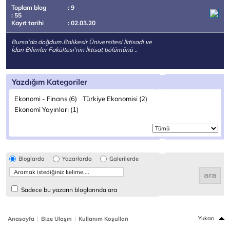
Toplam blog
: 9
: 55
Kayıt tarihi
: 02.03.20
Bursa'da doğdum.Balıkesir Üniversitesi İktisadi ve
İdari Bilimler Fakültesi'nin İktisat bölümünü ..
Yazdığım Kategoriler
Ekonomi - Finans (6)
Türkiye Ekonomisi (2)
Ekonomi Yayınları (1)
Bloglarda
Yazarlarda
Galerilerde
Sadece bu yazarın bloglarında ara
|
|
Yukarı
Anasayfa
Bize Ulaşın
Kullanım Koşulları