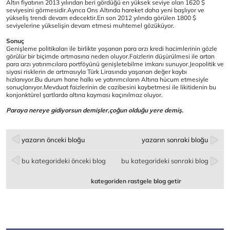
Altın fiyatının 2013 yılından beri gördüğü en yüksek seviye olan 1620 $
seviyesini görmesidir.Ayrıca Ons Altında hareket daha yeni başlıyor ve
yükseliş trendi devam edecektir.En son 2012 yılında görülen 1800 $
seviyelerine yükselişin devam etmesi muhtemel gözüküyor.
Sonuç
Genişleme politikaları ile birlikte yaşanan para arzı kredi hacimlerinin gözle
görülür bir biçimde artmasına neden oluyor.Faizlerin düşürülmesi ile artan
para arzı yatırımcılara portföyünü genişletebilme imkanı sunuyor.Jeopolitik ve
siyasi risklerin de artmasıyla Türk Lirasında yaşanan değer kaybı
hızlanıyor.Bu durum hane halkı ve yatırımcıların Altına hücum etmesiyle
sonuçlanıyor.Mevduat faizlerinin de cazibesini kaybetmesi ile likitidenin bu
konjonktürel şartlarda altına kayması kaçınılmaz oluyor.
Paraya nereye gidiyorsun demişler,çoğun olduğu yere demiş.
yazarın önceki bloğu
yazarın sonraki bloğu
bu kategorideki önceki blog
bu kategorideki sonraki blog
kategoriden rastgele blog getir