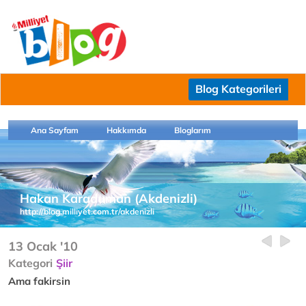
Blog Kategorileri
Ana Sayfam
Hakkımda
Bloglarım
Hakan Karaduman (Akdenizli)
http://blog.milliyet.com.tr/akdenizli
13 Ocak '10
Kategori
Şiir
Ama fakirsin