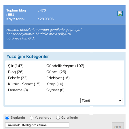
Toplam blog
: 470
: 551
Kayıt tarihi
: 28.08.06
Ateşten denizleri mumdan gemilerle geçmeye"
benzer hayatımız. Mutlaka mavi gökyüzü
görünecektir. Gid..
Yazdığım Kategoriler
Şiir (147)
Gündelik Yaşam (107)
Blog (26)
Güncel (25)
Felsefe (23)
Edebiyat (16)
Kültür - Sanat (15)
Kitap (10)
Deneme (8)
Siyaset (8)
Bloglarda
Yazarlarda
Galerilerde