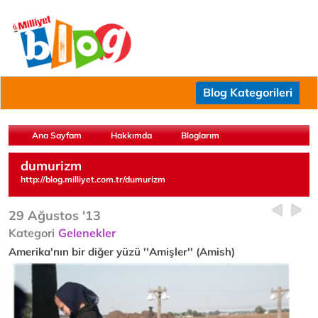
Blog Kategorileri
Ana Sayfam
Hakkımda
Bloglarım
dumurizm
http://blog.milliyet.com.tr/dumurizm
29 Ağustos '13
Kategori
Gelenekler
Amerika'nın bir diğer yüzü ''Amişler'' (Amish)