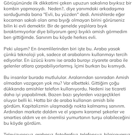
Görüşününde ilk dikkatimi çeken upuzun sakalına bıyıksız bir
kombin yapmasıydı. Neden?.. diye yanımdaki arkadaşıma
sorduğumda bana ''Evli, bu yüzden'' dedi. Amishlerde eğer
kocaman sakalı olan ama bıyığı olmayan birini görürseniz
bilin ki evli demektir. Bir de genelde yaşlılara bıyık
bıraktırmıyorlar diye biliyorum gerçi bıyıklı amish görmedim
ben gittiğimde. Sanırım bu köyde herkes evli.
Peki ulaşım? En önemlilerinden biri işte bu. Araba yasak
çünkü teknoloji yok, sadece at arabalarını kullanmayı tercih
ediyorlar. En üzücü kısmı ise arada burayı ziyarete araba ile
gelenler atlara çarpabiliyorlarmış. İçimi burkan bu kısmıydı.
Bu insanlar burada mutlulular. Aralarından sonradan Amish
olmadan vazgeçen yok mu? Var elbetteki. Gittiğim çoğu
dükkanda amishler telefon kullanıyordu. Nedeni ise ticareti
daha iyi yapabilmek. Bazen bazı şeylerden vazgeçtikleri
oluyor belli ki. Hatta bir de araba kullanan amish bile
gördüm. Kapitalizmin ulaşmadığı nokta kalmamış sanırım.
Ardından markete daldım ve el yapımı karamel şekerler ve
smarties aldım ve en önemlisi yumurtanın turşu olabileceğini
bu köyde gördüm.
Televizyonsuz, arabasız, fotoğrafsız, telefonsuz, bilgisayarsız,