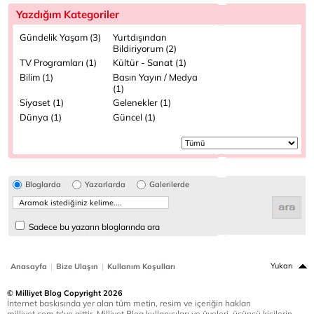
Yazdığım Kategoriler
Gündelik Yaşam (3)
Yurtdışından
Bildiriyorum (2)
TV Programları (1)
Kültür - Sanat (1)
Bilim (1)
Basın Yayın / Medya
(1)
Siyaset (1)
Gelenekler (1)
Dünya (1)
Güncel (1)
Bloglarda
Yazarlarda
Galerilerde
Sadece bu yazarın bloglarında ara
|
|
Yukarı
Anasayfa
Bize Ulaşın
Kullanım Koşulları
© Milliyet Blog Copyright 2026
İnternet baskısında yer alan tüm metin, resim ve içeriğin hakları
milliyet.com.tr'ye aittir. Milliyet Blog kullanıcıları ve üyeleri, üçüncü kişilerin