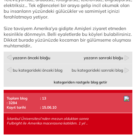
elektriksiz... Tek eğlenceleri bir araya gelip incil okumak olan
bu insanların yüzündeki gülücükler ve samimiyet içinizi
ferahlatmaya yetiyor.
Size tavsiyem Amerika'ya gidipte Amişleri ziyaret etmeden
kesinlikle dönmeyin. Belli eyaletlerde bu köyleri bulabilirsiniz.
Dikkat burada yüzünüzde kocaman bir gülümseme oluşması
muhtemeldir..
yazarın önceki bloğu
yazarın sonraki bloğu
bu kategorideki önceki blog
bu kategorideki sonraki blog
kategoriden rastgele blog getir
Toplam blog
: 13
: 3284
Kayıt tarihi
: 15.06.10
İstanbul Üniversitesi'nden mezun olduktan sonra
Fulbright ile Amerika macerasına katıldım. 1 yıl ..