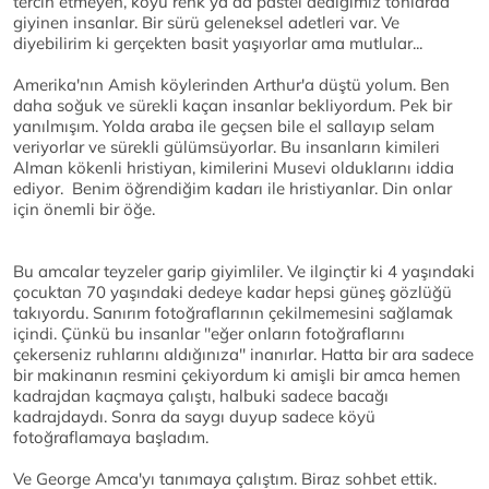
tercih etmeyen, koyu renk ya da pastel dediğimiz tonlarda
giyinen insanlar. Bir sürü geleneksel adetleri var. Ve
diyebilirim ki gerçekten basit yaşıyorlar ama mutlular...
Amerika'nın Amish köylerinden Arthur'a düştü yolum. Ben
daha soğuk ve sürekli kaçan insanlar bekliyordum. Pek bir
yanılmışım. Yolda araba ile geçsen bile el sallayıp selam
veriyorlar ve sürekli gülümsüyorlar. Bu insanların kimileri
Alman kökenli hristiyan, kimilerini Musevi olduklarını iddia
ediyor. Benim öğrendiğim kadarı ile hristiyanlar. Din onlar
için önemli bir öğe.
Bu amcalar teyzeler garip giyimliler. Ve ilginçtir ki 4 yaşındaki
çocuktan 70 yaşındaki dedeye kadar hepsi güneş gözlüğü
takıyordu. Sanırım fotoğraflarının çekilmemesini sağlamak
içindi. Çünkü bu insanlar ''eğer onların fotoğraflarını
çekerseniz ruhlarını aldığınıza'' inanırlar. Hatta bir ara sadece
bir makinanın resmini çekiyordum ki amişli bir amca hemen
kadrajdan kaçmaya çalıştı, halbuki sadece bacağı
kadrajdaydı. Sonra da saygı duyup sadece köyü
fotoğraflamaya başladım.
Ve George Amca'yı tanımaya çalıştım. Biraz sohbet ettik.