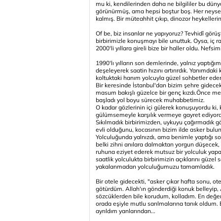
mu ki, kendilerinden daha ne bilgililer bu dü
görünürmüş, ama hepsi boştur boş. Her neyse i
kalmış. Bir müteahhit çıkıp, dinozor heykellerin
Of be, biz insanlar ne yapıyoruz? Tevhidî görü
birbirimizle konuşmayı bile unuttuk. Oysa, iç r
2000'li yıllara gireli bize bir haller oldu. Nef
1990'lı yılların son demlerinde, yalnız yaptı
deşeleyerek saatin hızını artırırdık. Yanımdak
koltuktaki hanım yolcuyla güzel sohbetler eder
Bir keresinde İstanbul'dan bizim şehre gidece
masum bakışlı güzelce bir genç kızdı.Önce merh
başladı yol boyu sürecek muhabbetimiz.
O kadar gözlerinin içi gülerek konuşuyordu ki
gülümsemeyle karşılık vermeye gayret ediyo
Sıkılmadık birbirimizden, uykuyu çağırmadık gö
evli olduğunu, kocasının bizim ilde asker bulu
Yolculuğunda yalnızdı, ama benimle yaptığı s
belki zihni anılara dalmaktan yorgun düşecek,
ruhuna eziyet ederek mutsuz bir yolculuk yapac
saatlik yolculukta birbirimizin açıklarını güzel
yakalanmadan yolculuğumuzu tamamladık.
Bir otele gidecekti, "asker çıkar hafta sonu, o
götürdüm. Allah'ın gönderdiği konuk belleyip, 
sözcüklerden bile korudum, kolladım. En değerli
orada eşiyle mutlu sarılmalarına tanık oldum. 
ayrıldım yanlarından...