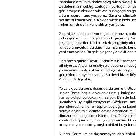
İnsanlar olarak birbirimize sevgimiz olmadığı i
Dedelerimizin çektiği zorluğun, yokluğun bind
görünmeyen eksiklerimiz var, hızla çoğalan gar
zıtların uçurumunu yaşıyoruz. Suçu kendimizd
nefsimizi kandırıyoruz. Köklerimizden hızla uza
imkanlar içinde imkansızlıklar yaşıyoruz.
Geçmişte iki elbisesi varmış analarımızın, baba
Lakin günleri huzurla, şâd olarak geçermiş. Y
çeşit çeşit giysiler. Kadın, erkek şık giyiniyorla
rahat olamıyorlar. Bu durumda insanoğlu kendi
yenilenmiyorlar. Bu şekil yaşantıyla vakitlerinin
Hepimizin günleri sayılı. Hiçbirimiz bir saat s
bilmiyoruz. Akşama eriştiysek, sabaha çıkacağ
yapacağımız yolculuktan erindikçe, Allah yol
gerçeklerden ayrı kalıyoruz. Bu devri bizler bö
Allah'ın dediği olur.
Yolculuk yordu beni, düşündürdü gerileri. Oto
izliyor. Bazısı başını arkaya yaslamış, kulağın
yaslayıp dışarıya bakan kimse yok. Ben de b
uyanıkken, uyur gibi yapıyorum. Gözlerimi sı
genişlemesine, her bir toprak boşluğunu kapatm
nereye diyorum? Soruma cevap aramıyorum. Gözl
dinozor parkını görmek istemedim. Dünyalık bir
kondurulduğunu duyunca yadırgamıştım. Dinozor
ortaya bir yalan atmış, başka birileri bu yala
Kur'anı Kerim ilmine dayanmayan, denilenleri 