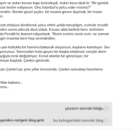
şım ve asker kocası kapı önündeydi. Asker koca dedi ki: "Bir günlük
 size teslim ediyorum. Onu İstanbul'a yolcu eder misiniz?"
ndim. Bunlar güzel şeyler, bir insana güven duymak, bir insanı
er.
izzat otobüse bindirerek yolcu ettim yolda tanıştığım, evimde misafir
en sonra ailecek dost olduk. Kocası abla belledi beni, terhisten
ul'da Pendik'te ikamet ediyorlardı. "Bizim evimiz senin evin, ne zaman
ngin insanlar beni hep sevindirdiler.
n yan koltukta bir hanıma bakacak oluyorsun, kaşlarını karartıyor. Ses
lıyorsunuz. Yanınızdan hızla geçen bir başka otobüsün sesiyle derin
ıyla renk değiştiriyor. Kırsal alanlar bir görünüyor, bir
ermeye başladı. Çankırı göründü.
ştu Çankırı'ya; yine yıllar öncesinde, Çankırı astsubay hazırlama
likte bakarız...
ıma...
yazarın sonraki bloğu
goriden rastgele blog getir
bu kategorideki sonraki blog