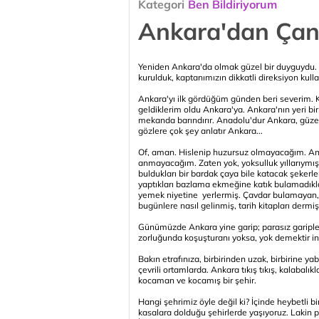
Kategori
Ben Bildiriyorum
Ankara'dan Çank
Yeniden Ankara'da olmak güzel bir duyguydu.
kurulduk, kaptanımızın dikkatli direksiyon kul
Ankara'yı ilk gördüğüm günden beri severim.
geldiklerim oldu Ankara'ya. Ankara'nın yeri b
mekanda barındırır. Anadolu'dur Ankara, güzel
gözlere çok şey anlatır Ankara...
Of, aman. Hislenip huzursuz olmayacağım. A
anmayacağım. Zaten yok, yoksulluk yıllarıymı
buldukları bir bardak çaya bile katacak şekerl
yaptıkları bazlama ekmeğine katık bulamadıkla
yemek niyetine yerlermiş. Çavdar bulamayan, 
bugünlere nasıl gelinmiş, tarih kitapları dermiş
Günümüzde Ankara yine garip; parasız garipler b
zorluğunda koşuşturanı yoksa, yok demektir in
Bakın etrafınıza, birbirinden uzak, birbirine 
çevrili ortamlarda. Ankara tıkış tıkış, kalabal
kocaman ve kocamış bir şehir.
Hangi şehrimiz öyle değil ki? İçinde heybetli bi
kasalara dolduğu şehirlerde yaşıyoruz. Lakin 