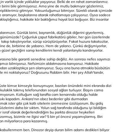
çin varlık içinde yokluklar yaşıyoruz. Belki de en rahat zamanlarımız.
e birini bile görmüyoruz. Ama yine de mutlu bakmıyor gözlerimiz,
ipliklerimiz gitmiyor. Yoksunluğumuz bitmiyor. Sürekli olarak içimizde
e aramıyor, başkalarına atarak rahatlamaya çalışıyoruz. Oysa sadece
klaştığımız, hakikate kör baktığımız hayat bizi boğuyor. Biz insanlar
larımızın. Günlük birini, bayramlık, düğünlük diğerini giyerlermiş.
a günümüzde? Çoğunluk çaput fabrikatörü gibiler, her gün üzerlerinde
r, takıp takıştırıyorlar, sürüp sürüştürüyorlar. Fakat huzura takatsızlar,
ne de, birbirine de yabancı. Hem de yalancı. Çünkü değişmiyorlar,
 güzel geçtiğini sanıp kendilerini kendi yalanlarıyla kandırıyorlar.
onrasına bile garanti senedine sahip değiliz. An sonrası nefes sayımızı
ımızı bilmiyoruz. Nefsimizin aldatmasına kanıyoruz. Hakikate
undan uzaklaştıkça şen olamıyoruz. Suçu ona buna atmakla büsbütün
yle mi noktalıyoruz? Doğrusunu Rabbim bilir. Her şey Allah'tandır,
büste kimse kimseyle konuşmuyor, bazıları önündeki mini ekranda dizi
a kulaklık takmış telefonundan sosyal ağları turluyor. Başını cama
akmıyorum. Koltuğum sağ tarafta cam kenarında olduğu halde
msıkı kapadım. Ankara'nın obez bedenler gibi durmadan
ak ister gibi çok katlı sitelerin üremesine üzülüyorum. Bu gidiş
erimi daha bir sıktım. Yolun sağ tarafında olduğunu iyi bildiğim
 israf olarak değerlendirdiğim bu parkta dinozor heykelleri
muş, bizimle ne ilgisi var? 5 bin yıl öncesi yaşamışlarmış. Biri
ndan milyarlarca para kazanmış.
kabullenmem ben. Dinozor deyip duran bilim adamı dedikleri biliyor