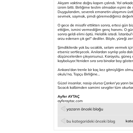
Akşam vaktine doğru kapım çalındı. Yol arkada
iznim bitti. Birliğime teslim olmadan eşimi de
Duygulandım, severek emanetin ulaşımını üstle
sevmek, saymak, şimdi göremediğimiz değerl
O gece de misafir ettikten sonra, ertesi gün b
ettiğim, ismini vermediğim genç hanımı. O günd
sonra geldi elimi öptü. Helallik istedi. İstanb
arzu edersen çık gel" dediler. Böyle, yüreği ze
Şimdikilerde yok bu sıcaklık, selam vermek içi
etseniz sertleşecek. Anılardan sıyrılıp yola da
düşüncelerden çıkıyorsunuz. Karayolu, güneş ışığ
kayboluyor.Yeniden sıra sıra binalar boy göst
Ankara'dan trenle bir kaç kez gitmişliğim olmu
okulu'na, Topçu Birliğine...
Güzel insanlar, nasip olursa Çankırı'ya yarın bir
Sıcacık kalbimden samimi sevgiler tüm okurlar
Ayfer AYTAÇ
ayferaytac.com
yazarın önceki bloğu
bu kategorideki önceki blog
kate