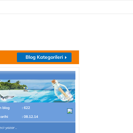
Blog Kategorileri
m blog
: 622
tarihi
: 08.12.14
ci-yazar ..