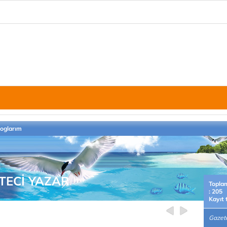
loglarım
TECİ YAZAR
Topla
: 205
Kayıt 
Gazete