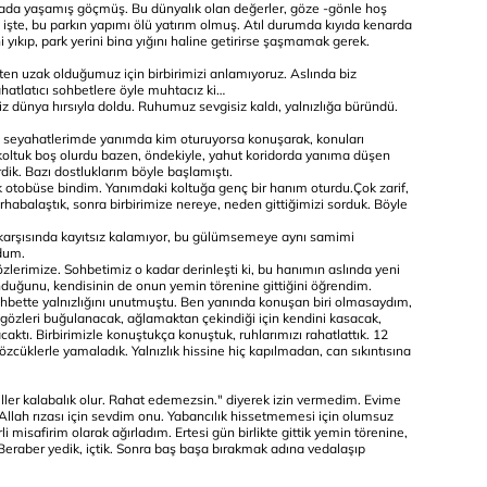
nyada yaşamış göçmüş. Bu dünyalık olan değerler, göze -gönle hoş
şte, bu parkın yapımı ölü yatırım olmuş. Atıl durumda kıyıda kenarda
i yıkıp, park yerini bina yığını haline getirirse şaşmamak gerek.
şten uzak olduğumuz için birbirimizi anlamıyoruz. Aslında biz
ahatlatıcı sohbetlere öyle muhtacız ki…
simiz dünya hırsıyla doldu. Ruhumuz sevgisiz kaldı, yalnızlığa büründü.
ğım seyahatlerimde yanımda kim oturuyorsa konuşarak, konuları
i koltuk boş olurdu bazen, öndekiyle, yahut koridorda yanıma düşen
dik. Bazı dostluklarım böyle başlamıştı.
k otobüse bindim. Yanımdaki koltuğa genç bir hanım oturdu.Çok zarif,
abalaştık, sonra birbirimize nereye, neden gittiğimizi sorduk. Böyle
, karşısında kayıtsız kalamıyor, bu gülümsemeye aynı samimi
rdum.
zlerimize. Sohbetimiz o kadar derinleşti ki, bu hanımın aslında yeni
nduğunu, kendisinin de onun yemin törenine gittiğini öğrendim.
ohbette yalnızlığını unutmuştu. Ben yanında konuşan biri olmasaydım,
 gözleri buğulanacak, ağlamaktan çekindiği için kendini kasacak,
aktı. Birbirimizle konuştukça konuştuk, ruhlarımızı rahatlattık. 12
 sözcüklerle yamaladık. Yalnızlık hissine hiç kapılmadan, can sıkıntısına
teller kalabalık olur. Rahat edemezsin." diyerek izin vermedim. Evime
Allah rızası için sevdim onu. Yabancılık hissetmemesi için olumsuz
 misafirim olarak ağırladım. Ertesi gün birlikte gittik yemin törenine,
Beraber yedik, içtik. Sonra baş başa bırakmak adına vedalaşıp