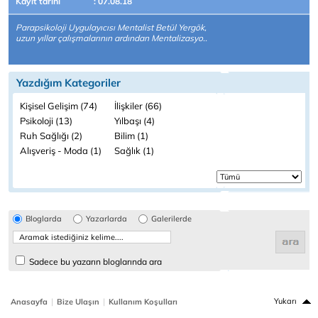
Kayıt tarihi
: 07.08.18
Parapsikoloji Uygulayıcısı Mentalist Betül Yergök,
uzun yıllar çalışmalarının ardından Mentalizasyo..
Yazdığım Kategoriler
Kişisel Gelişim (74)
İlişkiler (66)
Psikoloji (13)
Yılbaşı (4)
Ruh Sağlığı (2)
Bilim (1)
Alışveriş - Moda (1)
Sağlık (1)
Bloglarda
Yazarlarda
Galerilerde
Sadece bu yazarın bloglarında ara
|
|
Yukarı
Anasayfa
Bize Ulaşın
Kullanım Koşulları