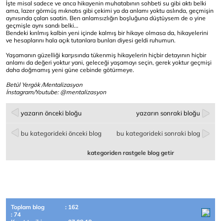
İşte misal sadece ve anca hikayenin muhatabının sohbeti su gibi aktı belki
ama, lazer görmüş mıknatıs gibi çekimi ya da anlamı yoktu aslında, geçmişin
aynısında çalan saatin. Ben anlamsızlığın boşluğuna düştüysem de o yine
geçmişle aynı sandı belki...
Bendeki kırılmış kalbin yeni içinde kalmış bir hikaye olmasa da, hikayelerini
ve hesaplarını hala açık tutanlara bunları diyesi geldi ruhumun.
Yaşamanın güzelliği karşısında tükenmiş hikayelerin hiçbir detayının hiçbir
anlamı da değeri yoktur yani, geleceği yaşamayı seçin, gerek yoktur geçmişi
daha doğmamış yeni güne cebinde götürmeye.
Betül Yergök /Mentalizasyon
İnstagram/Youtube: @mentalizasyon
yazarın önceki bloğu
yazarın sonraki bloğu
bu kategorideki önceki blog
bu kategorideki sonraki blog
kategoriden rastgele blog getir
Toplam blog
: 162
: 74