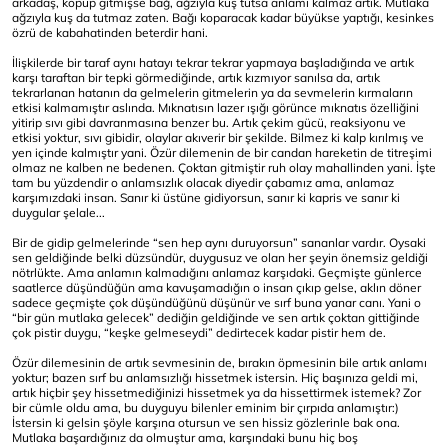
arkadaş, kopup gitmişse bağ, ağzıyla kuş tutsa anlamı kalmaz artık. Mutlaka
ağzıyla kuş da tutmaz zaten. Bağı koparacak kadar büyükse yaptığı, kesinkes
özrü de kabahatinden beterdir hani.
İlişkilerde bir taraf aynı hatayı tekrar tekrar yapmaya başladığında ve artık
karşı taraftan bir tepki görmediğinde, artık kızmıyor sanılsa da, artık
tekrarlanan hatanın da gelmelerin gitmelerin ya da sevmelerin kırmaların
etkisi kalmamıştır aslında. Mıknatısın lazer ışığı görünce mıknatıs özelliğini
yitirip sıvı gibi davranmasına benzer bu. Artık çekim gücü, reaksiyonu ve
etkisi yoktur, sıvı gibidir, olaylar akıverir bir şekilde. Bilmez ki kalp kırılmış ve
yen içinde kalmıştır yani. Özür dilemenin de bir candan hareketin de titreşimi
olmaz ne kalben ne bedenen. Çoktan gitmiştir ruh olay mahallinden yani. İşte
tam bu yüzdendir o anlamsızlık olacak diyedir çabamız ama, anlamaz
karşımızdaki insan. Sanır ki üstüne gidiyorsun, sanır ki kapris ve sanır ki
duygular şelale...
Bir de gidip gelmelerinde “sen hep aynı duruyorsun” sananlar vardır. Oysaki
sen geldiğinde belki düzsündür, duygusuz ve olan her şeyin önemsiz geldiği
nötrlükte. Ama anlamın kalmadığını anlamaz karşıdaki. Geçmişte günlerce
saatlerce düşündüğün ama kavuşamadığın o insan çıkıp gelse, aklın döner
sadece geçmişte çok düşündüğünü düşünür ve sırf buna yanar canı. Yani o
“bir gün mutlaka gelecek” dediğin geldiğinde ve sen artık çoktan gittiğinde
çok pistir duygu, “keşke gelmeseydi” dedirtecek kadar pistir hem de.
Özür dilemesinin de artık sevmesinin de, bırakın öpmesinin bile artık anlamı
yoktur; bazen sırf bu anlamsızlığı hissetmek istersin. Hiç başınıza geldi mi,
artık hiçbir şey hissetmediğinizi hissetmek ya da hissettirmek istemek? Zor
bir cümle oldu ama, bu duyguyu bilenler eminim bir çırpıda anlamıştır:)
İstersin ki gelsin şöyle karşına otursun ve sen hissiz gözlerinle bak ona.
Mutlaka başardığınız da olmuştur ama, karşındaki bunu hiç boş