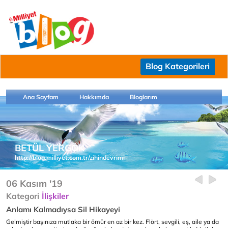
Blog Kategorileri
Ana Sayfam
Hakkımda
Bloglarım
BETÜL YERGÖK
http://blog.milliyet.com.tr/zihindevrimi
06 Kasım '19
Kategori
İlişkiler
Anlamı Kalmadıysa Sil Hikayeyi
Gelmiştir başınıza mutlaka bir ömür en az bir kez. Flört, sevgili, eş, aile ya da