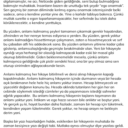
algılamamıştır, ne acı. Neticede giden geldiğinde, seni bulup bulmadığına
bakmıştır muhakkak. İnsanların bazen de unuttuğu tek şeydir “ego onarmak”.
Sen geçmiş bir zaman diliminde kırılmış egonu onarmak istemişsindir belki
sadece, ama o kendine yontar yine de. Yine o karlıdır tabloya bakınca. Çünkü
mutlak surette o egon toparlanamayacaktır, her seferinde bu istek daha
körüklenecektir, o kendine yonttukça.
Bu yüzden, anlamı kalmamış şeyleri tamamen çıkarmak gerekir hayatından,
zihninden ve her nereye temas ediyorsa o yerden. Bu yüzden, gerek yoktur
anlamı kalmadığını hissettirmeye çalışmanın, zaten o hissetmeyecek ve sırf
bu çabadan atfı his addedecek sana. Bu yüzden anlamını yitirene kadar çaba
gösterip, anlamsızlaştığında geçmişte bırakılmalıdır olan. Yeni bir hikayeyle
aynılığı veya herhangi bir olasılığı kalmayacak kadar eski bir masal gibi
okunup bitirilmelidir. Giden beklenmemelidir mesela, çünkü anlamı
kalmayınca geldiğinde çok pistir sendeki hissi; ona bir şey olmaz ama sen
oturup sinirinden ağlayacaksındır kesin.
Anlamı kalmamış her hikaye bitirilmeli ve dersi alınıp hikayenin kapağı
kapatılmalıdır. Anlamı kalmamış hikayenin içinde durmanın veya bir hesabı
açık bırakmanın hele hele hiç anlamı yoktur inanın. Hesap bitmeyecek ve
şişecektir doğanın kanunu bu. Hesabı aklında tutanların her gün her an
cebinde söylemek istediği cümleler ya da yaşanmasını istediği sahneler
ağırlık yapacaktır. Bu anlamı kalmamış hikayenin taşlarını taşımanın da
anlamı yoktur yani. İntikam ve ego hazzı sevsen bile anlıktır ve boştur yani.
Ve gerçek şu ki, hayat bundan daha fazladır, zamanı bir hesap için tüketmek,
kendinden yaşam tüketmektir. Gerek yoktur, ne hesap arayın ne bekleyin
derim yani.
Başka bir yazı hazırladığım halde, eskilerden bir hikayenin muhatabı ile
zaman kesişince yazı değişti tabi. Mutlaka aynısı olmuştur diye yazılası geldi.