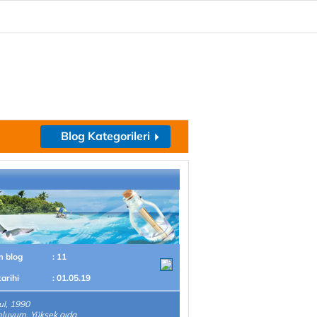
Blog Kategorileri
m blog
: 11
tarihi
: 01.05.19
ul, 1990
luyum. Yüksek gıda