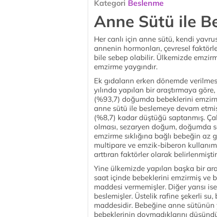
Kategori
Beslenme
Anne Sütü ile B
Her canlı için anne sütü, kendi yavr
annenin hormonları, çevresel faktörle
bile sebep olabilir. Ülkemizde emzir
emzirme yaygındır.
Ek gıdaların erken dönemde verilmesi
yılında yapılan bir araştırmaya göre,
(%93,7) doğumda bebeklerini emzirm
anne sütü ile beslemeye devam etmişl
(%8,7) kadar düştüğü saptanmış. Çal
olması, sezaryen doğum, doğumda sağl
emzirme sıklığına bağlı bebeğin az gel
multipare ve emzik-biberon kullanımı
arttıran faktörler olarak belirlenmiştir
Yine ülkemizde yapılan başka bir ar
saat içinde bebeklerini emzirmiş ve 
maddesi vermemişler. Diğer yarısı ise
beslemişler. Üstelik rafine şekerli su
maddesidir. Bebeğine anne sütünün y
bebeklerinin doymadıklarını düşündük