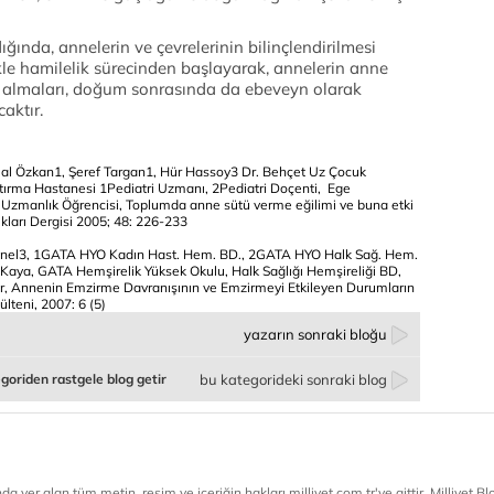
ığında, annelerin ve çevrelerinin bilinçlendirilmesi
ikle hamilelik sürecinden başlayarak, annelerin anne
m almaları, doğum sonrasında da ebeveyn olarak
caktır.
lal Özkan1, Şeref Targan1, Hür Hassoy3 Dr. Behçet Uz Çocuk
aştırma Hastanesi 1Pediatri Uzmanı, 2Pediatri Doçenti, Ege
ğı Uzmanlık Öğrencisi, Toplumda anne sütü verme eğilimi ve buna etki
ıkları Dergisi 2005; 48: 226-233
Şenel3, 1GATA HYO Kadın Hast. Hem. BD., 2GATA HYO Halk Sağ. Hem.
 Kaya, GATA Hemşirelik Yüksek Okulu, Halk Sağlığı Hemşireliği BD,
tr, Annenin Emzirme Davranışının ve Emzirmeyi Etkileyen Durumların
lteni, 2007: 6 (5)
yazarın sonraki bloğu
goriden rastgele blog getir
bu kategorideki sonraki blog
a yer alan tüm metin, resim ve içeriğin hakları milliyet.com.tr'ye aittir. Milliyet Blog