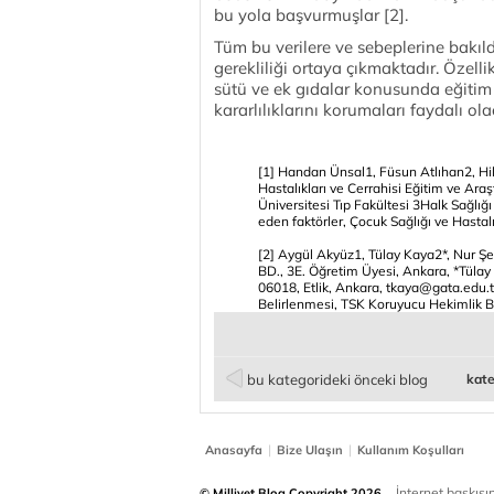
bu yola başvurmuşlar [2].
Tüm bu verilere ve sebeplerine bakıld
gerekliliği ortaya çıkmaktadır. Özell
sütü ve ek gıdalar konusunda eğiti
kararlılıklarını korumaları faydalı ola
[1] Handan Ünsal1, Füsun Atlıhan2, Hi
Hastalıkları ve Cerrahisi Eğitim ve Ar
Üniversitesi Tıp Fakültesi 3Halk Sağlı
eden faktörler, Çocuk Sağlığı ve Hastal
[2] Aygül Akyüz1, Tülay Kaya2*, Nur 
BD., 3E. Öğretim Üyesi, Ankara, *Tülay
06018, Etlik, Ankara, tkaya@gata.edu.
Belirlenmesi, TSK Koruyucu Hekimlik Bü
bu kategorideki önceki blog
kate
|
|
Anasayfa
Bize Ulaşın
Kullanım Koşulları
İnternet baskısınd
© Milliyet Blog Copyright 2026