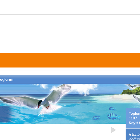
loglarım
Topla
: 107
Kayıt 
Istanb
doğum