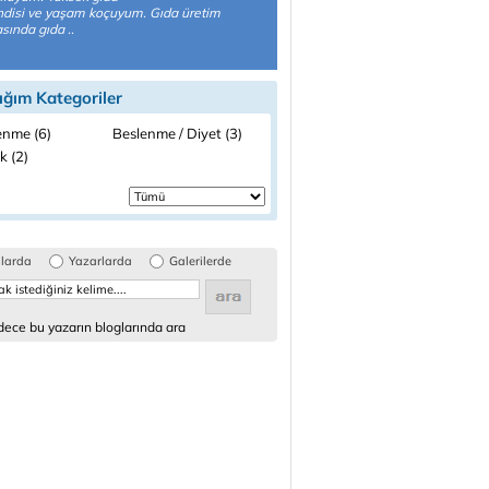
disi ve yaşam koçuyum. Gıda üretim
asında gıda ..
ığım Kategoriler
enme (6)
Beslenme / Diyet (3)
k (2)
glarda
Yazarlarda
Galerilerde
ece bu yazarın bloglarında ara