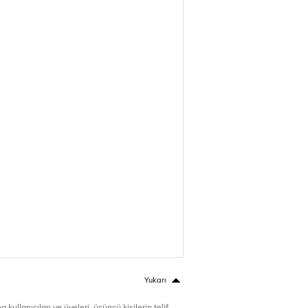
Yukarı
 kullanıcıları ve üyeleri, üçüncü kişilerin telif