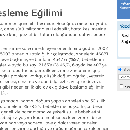
mühen
fabrik
esleme Eğilimi
usunun en güvenilir besinidir. Bebeğin, emme periyodu,
Yazd
r, anne sütü miktarına etki edebilir, hatta kesilmesine
meye karşı pozitif bir tutum olduğundan dolayı, bebek
Besl
Sağlı
, emzirme sürecini etkileyen önemli bir olgudur. 2002
 5003 annenin katıldığı bir çalışmada, annelerin 4688’i
eye başlamış ve bunların 4547’si (%97) bebeklerini
er. 4.ayda bu sayı 2165’e (% 46,2), 6.ayda ise 407’ye
Blo
ışma raporlarına göre, ilk emzirme zamanının geç
ık problemi varlığı, düşük doğum ağırlığı, yetersiz
işmesi, emzirmeye dair bilgisizlik, iyi gelir düzeyi,
 gibi nedenler ilk altı ay ek gıdaya başlama eğilimini
Sad
 [1].
aştırmada, normal doğum yapan annelerin % 50’si ilk 1
bu annelerin % 79,2’si bebeklerine başka hiçbir besin
 genellikle hazır mama ve şekerli su ile bebeklerini
, bebeğe 2 yaşına kadar verilebilecek en zararlı besin
anında veya sadece ilave gıdalar veren anneler,
leri, emzirme güçlüğü ve doğum ağrıları çektikleri için