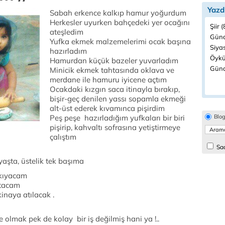
Yazd
Sabah erkence kalkıp hamur yoğurdum
Herkesler uyurken bahçedeki yer ocağını
Şiir 
ateşledim
Günc
Yufka ekmek malzemelerimi ocak başına
Siyas
hazırladım
Öykü
Hamurdan küçük bazeler yuvarladım
Günd
Minicik ekmek tahtasında oklava ve
merdane ile hamuru iyicene açtım
Ocakdaki kızgın saca itinayla bırakıp,
bişir-geç denilen yassı sopamla ekmeği
alt-üst ederek kıvamınca pişirdim
Peş peşe hazırladığım yufkaları bir biri
Blo
pişirip, kahvaltı sofrasına yetiştirmeye
çalıştım
Sad
aşta, üstelik tek başıma
ıkıyacam
utacam
inaya atılacak .
 olmak pek de kolay bir iş değilmiş hani ya !..