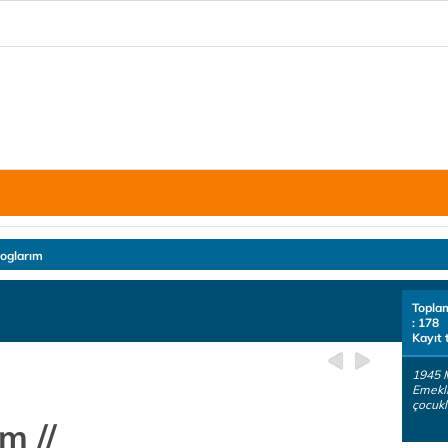
loglarım
Topla
: 178
Kayıt 
1945 
Emekli
çocukl
m //