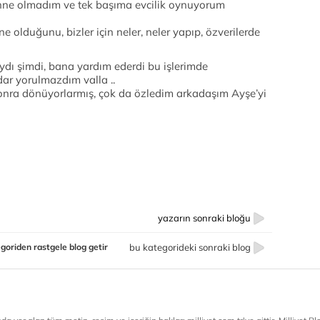
nne olmadım ve tek başıma evcilik oynuyorum
lduğunu, bizler için neler, neler yapıp, özverilerde
dı şimdi, bana yardım ederdi bu işlerimde
ar yorulmazdım valla ..
n sonra dönüyorlarmış, çok da özledim arkadaşım Ayşe’yi
yazarın sonraki bloğu
goriden rastgele blog getir
bu kategorideki sonraki blog