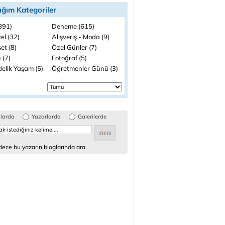
ığım Kategoriler
(891)
Deneme (615)
el (32)
Alışveriş - Moda (9)
et (8)
Özel Günler (7)
 (7)
Fotoğraf (5)
elik Yaşam (5)
Öğretmenler Günü (3)
glarda
Yazarlarda
Galerilerde
ece bu yazarın bloglarında ara