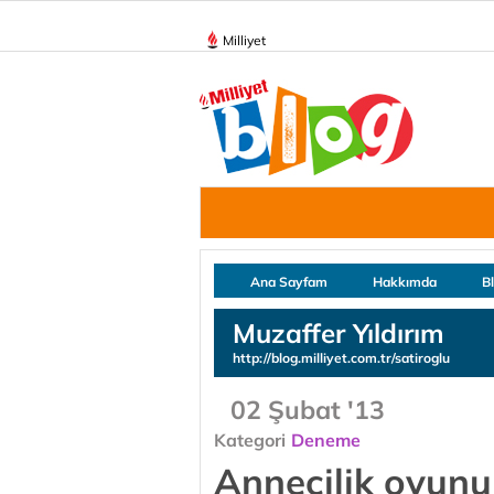
Milliyet
Ana Sayfam
Hakkımda
B
Muzaffer Yıldırım
http://blog.milliyet.com.tr/satiroglu
02 Şubat '13
Kategori
Deneme
Annecilik oyunu