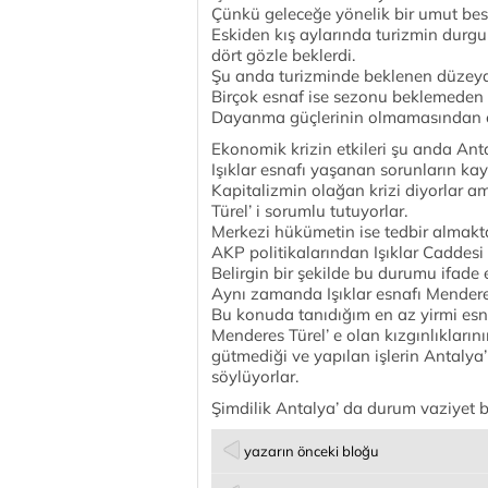
Çünkü geleceğe yönelik bir umut bes
Eskiden kış aylarında turizmin durgu
dört gözle beklerdi.
Şu anda turizminde beklenen düzeyde
Birçok esnaf ise sezonu beklemeden 
Dayanma güçlerinin olmamasından ö
Ekonomik krizin etkileri şu anda Ant
Işıklar esnafı yaşanan sorunların ka
Kapitalizmin olağan krizi diyorlar a
Türel’ i sorumlu tutuyorlar.
Merkezi hükümetin ise tedbir almakt
AKP politikalarından Işıklar Caddesi 
Belirgin bir şekilde bu durumu ifade
Aynı zamanda Işıklar esnafı Menderes
Bu konuda tanıdığım en az yirmi esna
Menderes Türel’ e olan kızgınlıklarını
gütmediği ve yapılan işlerin Antalya
söylüyorlar.
Şimdilik Antalya’ da durum vaziyet 
yazarın önceki bloğu