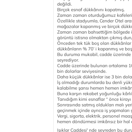
değildi.
Birçok esnaf dükkânını kapatmış.
Zaman zaman oturduğumuz kafeleri
Özellikle stadyumla, Cender Otel ar
mağazalar kapanmış ve birçok dükk
Zaman zaman bahsettiğim bölgede işl
görüntü istisna olmaktan çıkmış du
Önceden tek tük boş olan dükkânlar
dükkânların % 70’ i kapanmış ve boş
Bu duruma mukabil, cadde üzerinde b
seyrediyor.
Cadde üzerinde bulunan ortalama 10
bin dolarlar seviyesinde.
Daha küçük dükkânlar ise 3 bin dolar
İş olmadığı durumlarda bu denli yük
kalabilme şansı hemen hemen imkâns
Buna karşın rekabet yoğunluğu kârlı
Tanıdığım kimi esnaflar “ önce kirayı
Sonrasında satmış oldukları malı ye
geçinmek içinde ayrıca iş yapmaları 
Vergi, sigorta, elektrik, personel m
hemen döndürmesi imkânsız bir hal a
Işıklar Caddesi' nde seyreden bu du