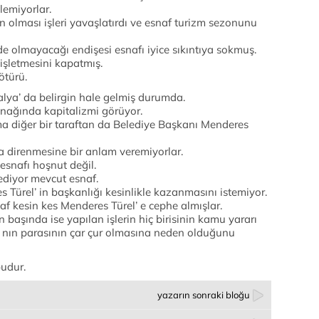
lemiyorlar.
n olması işleri yavaşlatırdı ve esnaf turizm sezonunu
 olmayacağı endişesi esnafı iyice sıkıntıya sokmuş.
işletmesini kapatmış.
türü.
alya’ da belirgin hale gelmiş durumda.
ynağında kapitalizmi görüyor.
ma diğer bir taraftan da Belediye Başkanı Menderes
a direnmesine bir anlam veremiyorlar.
esnafı hoşnut değil.
 ediyor mevcut esnaf.
 Türel’ in başkanlığı kesinlikle kazanmasını istemiyor.
f kesin kes Menderes Türel’ e cephe almışlar.
n başında ise yapılan işlerin hiç birisinin kamu yararı
’ nın parasının çar çur olmasına neden olduğunu
budur.
yazarın sonraki bloğu