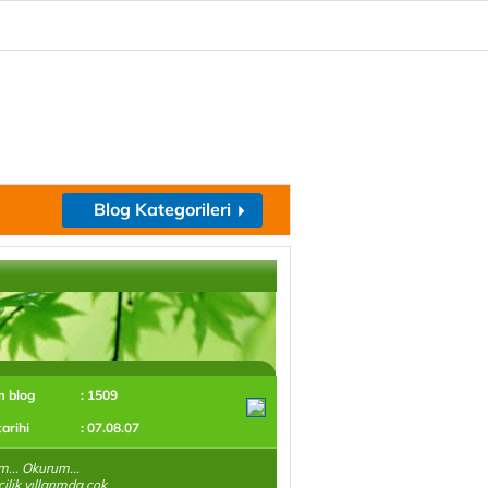
Blog Kategorileri
m blog
: 1509
tarihi
: 07.08.07
m... Okurum...
ilik yıllarımda çok