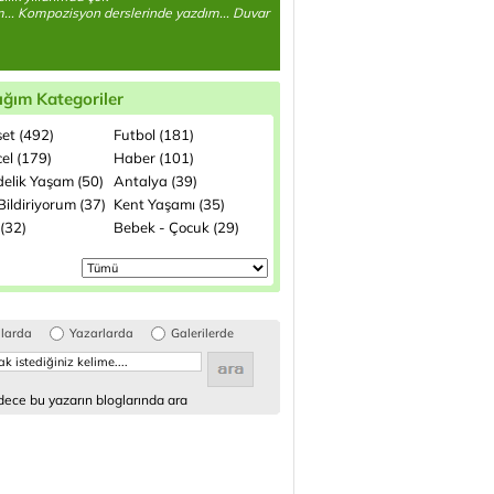
... Kompozisyon derslerinde yazdım... Duvar
ığım Kategoriler
set (492)
Futbol (181)
el (179)
Haber (101)
elik Yaşam (50)
Antalya (39)
ildiriyorum (37)
Kent Yaşamı (35)
(32)
Bebek - Çocuk (29)
glarda
Yazarlarda
Galerilerde
ece bu yazarın bloglarında ara