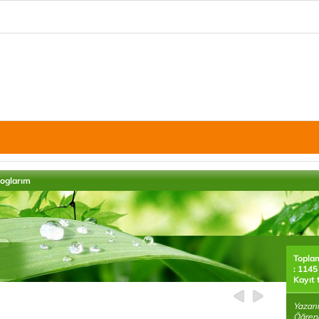
loglarım
Topla
: 1145
Kayıt 
Yazarı
Öğrenc