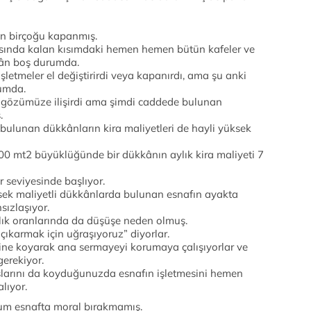
n birçoğu kapanmış.
asında kalan kısımdaki hemen hemen bütün kafeler ve
ân boş durumda.
etmeler el değiştirirdi veya kapanırdı, ama şu anki
rumda.
 gözümüze ilişirdi ama şimdi caddede bulunan
.
ulunan dükkânların kira maliyetleri de hayli yüksek
0 mt2 büyüklüğünde bir dükkânın aylık kira maliyeti 7
 seviyesinde başlıyor.
sek maliyetli dükkânlarda bulunan esnafın ayakta
ızlaşıyor.
lık oranlarında da düşüşe neden olmuş.
 çıkarmak için uğraşıyoruz” diyorlar.
rine koyarak ana sermayeyi korumaya çalışıyorlar ve
gerekiyor.
aaşlarını da koyduğunuzda esnafın işletmesini hemen
lıyor.
rum esnafta moral bırakmamış.