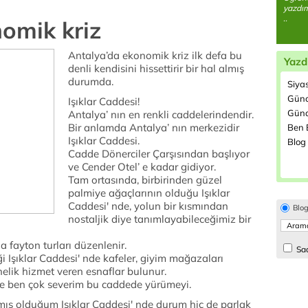
yazdım
..
omik kriz
Antalya’da ekonomik kriz ilk defa bu
Yazd
denli kendisini hissettirir bir hal almış
durumda.
Siya
Günc
Işıklar Caddesi!
Günd
Antalya’ nın en renkli caddelerindendir.
Bir anlamda Antalya’ nın merkezidir
Ben B
Işıklar Caddesi.
Blog 
Cadde Dönerciler Çarşısından başlıyor
ve Cender Otel’ e kadar gidiyor.
Tam ortasında, birbirinden güzel
palmiye ağaçlarının olduğu Işıklar
Caddesi' nde, yolun bir kısmından
Blo
nostaljik diye tanımlayabileceğimiz bir
 fayton turları düzenlenir.
Sad
ği Işıklar Caddesi' nde kafeler, giyim mağazaları
önelik hizmet veren esnaflar bulunur.
 ve ben çok severim bu caddede yürümeyi.
mış olduğum Işıklar Caddesi' nde durum hiç de parlak