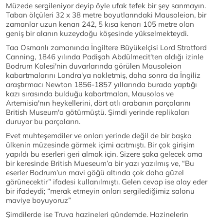
Müzede sergileniyor deyip öyle ufak tefek bir şey sanmayın.
Taban ölçüleri 32 x 38 metre boyutlarındaki Mausoleion, bir
zamanlar uzun kenarı 242, 5 kısa kenarı 105 metre olan
geniş bir alanın kuzeydoğu köşesinde yükselmekteydi.
Taa Osmanlı zamanında İngiltere Büyükelçisi Lord Stratford
Canning, 1846 yılında Padişah Abdülmecit'ten aldığı izinle
Bodrum Kalesi'nin duvarlarında görülen Mausoleion
kabartmalarını Londra'ya nakletmiş, daha sonra da İngiliz
araştırmacı Newton 1856-1857 yıllarında burada yaptığı
kazı sırasında bulduğu kabartmaları, Mausolos ve
Artemisia'nın heykellerini, dört atlı arabanın parçalarını
British Museum'a götürmüştü. Şimdi yerinde replikaları
duruyor bu parçaların.
Evet muhteşemdiler ve onları yerinde değil de bir başka
ülkenin müzesinde görmek içimi acıtmıştı. Bir çok girişim
yapıldı bu eserleri geri almak için. Sizere şaka gelecek ama
bir keresinde British Mueseum’a bir yazı yazılmış ve, “Bu
eserler Bodrum’un mavi göğü altında çok daha güzel
görünecektir” ifadesi kullanılmıştı. Gelen cevap ise alay eder
bir ifadeydi; “merak etmeyin onları sergilediğimiz salonu
maviye boyuyoruz”
Şimdilerde ise Truva hazineleri gündemde. Hazinelerin