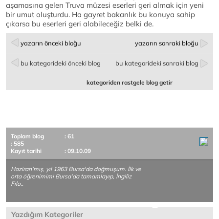
aşamasına gelen Truva müzesi eserleri geri almak için yeni
bir umut oluşturdu. Ha gayret bakanlık bu konuya sahip
çıkarsa bu eserleri geri alabileceğiz belki de.
yazarın önceki bloğu
yazarın sonraki bloğu
bu kategorideki önceki blog
bu kategorideki sonraki blog
kategoriden rastgele blog getir
Toplam blog
: 61
: 585
Kayıt tarihi
: 09.10.09
Haziran'mış, yıl 1963 Bursa'da doğmuşum. İlk ve
orta öğrenimimi Bursa'da tamamlayıp, İngiliz
Filo..
Yazdığım Kategoriler