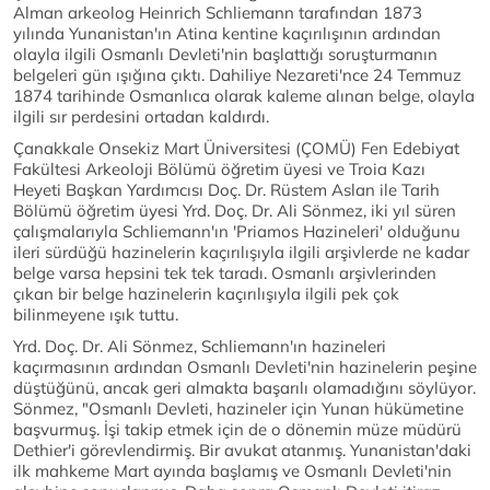
Alman arkeolog Heinrich Schliemann tarafından 1873
yılında Yunanistan'ın Atina kentine kaçırılışının ardından
olayla ilgili Osmanlı Devleti'nin başlattığı soruşturmanın
belgeleri gün ışığına çıktı. Dahiliye Nezareti'nce 24 Temmuz
1874 tarihinde Osmanlıca olarak kaleme alınan belge, olayla
ilgili sır perdesini ortadan kaldırdı.
Çanakkale Onsekiz Mart Üniversitesi (ÇOMÜ) Fen Edebiyat
Fakültesi Arkeoloji Bölümü öğretim üyesi ve Troia Kazı
Heyeti Başkan Yardımcısı Doç. Dr. Rüstem Aslan ile Tarih
Bölümü öğretim üyesi Yrd. Doç. Dr. Ali Sönmez, iki yıl süren
çalışmalarıyla Schliemann'ın 'Priamos Hazineleri' olduğunu
ileri sürdüğü hazinelerin kaçırılışıyla ilgili arşivlerde ne kadar
belge varsa hepsini tek tek taradı. Osmanlı arşivlerinden
çıkan bir belge hazinelerin kaçırılışıyla ilgili pek çok
bilinmeyene ışık tuttu.
Yrd. Doç. Dr. Ali Sönmez, Schliemann'ın hazineleri
kaçırmasının ardından Osmanlı Devleti'nin hazinelerin peşine
düştüğünü, ancak geri almakta başarılı olamadığını söylüyor.
Sönmez, "Osmanlı Devleti, hazineler için Yunan hükümetine
başvurmuş. İşi takip etmek için de o dönemin müze müdürü
Dethier'i görevlendirmiş. Bir avukat atanmış. Yunanistan'daki
ilk mahkeme Mart ayında başlamış ve Osmanlı Devleti'nin