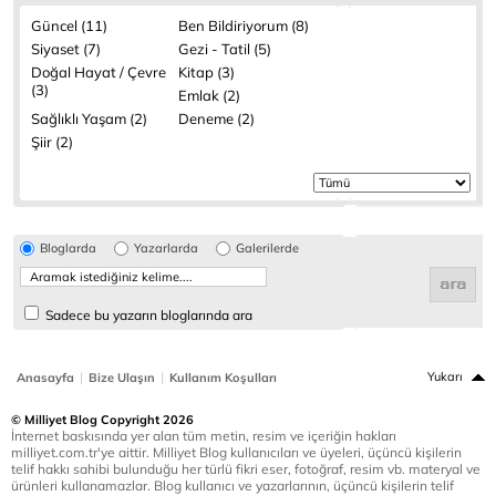
Güncel (11)
Ben Bildiriyorum (8)
Siyaset (7)
Gezi - Tatil (5)
Doğal Hayat / Çevre
Kitap (3)
(3)
Emlak (2)
Sağlıklı Yaşam (2)
Deneme (2)
Şiir (2)
Bloglarda
Yazarlarda
Galerilerde
Sadece bu yazarın bloglarında ara
|
|
Yukarı
Anasayfa
Bize Ulaşın
Kullanım Koşulları
© Milliyet Blog Copyright 2026
İnternet baskısında yer alan tüm metin, resim ve içeriğin hakları
milliyet.com.tr'ye aittir. Milliyet Blog kullanıcıları ve üyeleri, üçüncü kişilerin
telif hakkı sahibi bulunduğu her türlü fikri eser, fotoğraf, resim vb. materyal ve
ürünleri kullanamazlar. Blog kullanıcı ve yazarlarının, üçüncü kişilerin telif