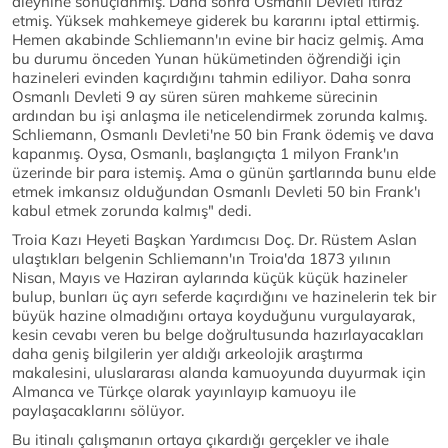
aleyhine sonuçlanmış. Daha sonra Osmanlı Devleti itiraz
etmiş. Yüksek mahkemeye giderek bu kararını iptal ettirmiş.
Hemen akabinde Schliemann'ın evine bir haciz gelmiş. Ama
bu durumu önceden Yunan hükümetinden öğrendiği için
hazineleri evinden kaçırdığını tahmin ediliyor. Daha sonra
Osmanlı Devleti 9 ay süren süren mahkeme sürecinin
ardından bu işi anlaşma ile neticelendirmek zorunda kalmış.
Schliemann, Osmanlı Devleti'ne 50 bin Frank ödemiş ve dava
kapanmış. Oysa, Osmanlı, başlangıçta 1 milyon Frank'ın
üzerinde bir para istemiş. Ama o günün şartlarında bunu elde
etmek imkansız olduğundan Osmanlı Devleti 50 bin Frank'ı
kabul etmek zorunda kalmış" dedi.
Troia Kazı Heyeti Başkan Yardımcısı Doç. Dr. Rüstem Aslan
ulaştıkları belgenin Schliemann'ın Troia'da 1873 yılının
Nisan, Mayıs ve Haziran aylarında küçük küçük hazineler
bulup, bunları üç ayrı seferde kaçırdığını ve hazinelerin tek bir
büyük hazine olmadığını ortaya koyduğunu vurgulayarak,
kesin cevabı veren bu belge doğrultusunda hazırlayacakları
daha geniş bilgilerin yer aldığı arkeolojik araştırma
makalesini, uluslararası alanda kamuoyunda duyurmak için
Almanca ve Türkçe olarak yayınlayıp kamuoyu ile
paylaşacaklarını sölüyor.
Bu itinalı çalışmanın ortaya çıkardığı gerçekler ve ihale