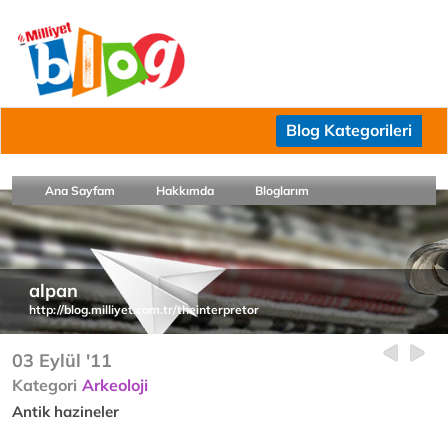
Blog Kategorileri
Ana Sayfam
Hakkımda
Bloglarım
alpan
http://blog.milliyet.com.tr/theinterpretor
03 Eylül '11
Kategori
Arkeoloji
Antik hazineler