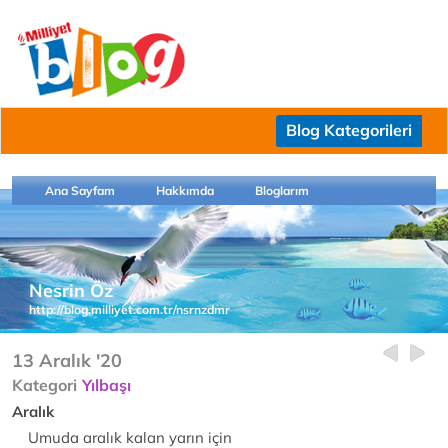
Blog Kategorileri
Ana Sayfam
Hakkımda
Bloglarım
Nesrin Öz
http://blog.milliyet.com.tr/nsrnzdmr
13 Aralık '20
Kategori
Yılbaşı
Aralık
Umuda aralık kalan yarın için