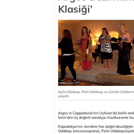
Klasiği’
Aylin Odabaşı, Pelin Odabaşı ve Cemile Cabbar'
yaşattı.
Argos in Cappadocia’nın Uçhisar’da belirli aralı
İzmir’den üç değerli sanatçıyı müzikseverle bu
Kapadokya’nın, kendine has doğal akustiğiyle 
Odabaşı (mezzosoprano), Pelin Odabaşı(viyolo