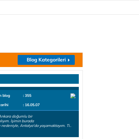
Blog Kategorileri
m blog
: 355
tarihi
: 16.05.07
Ankara doğumlu bir
ılıyım. İşimin burada
 nedeniyle, Antalya'da yaşamaktayım. Ti..