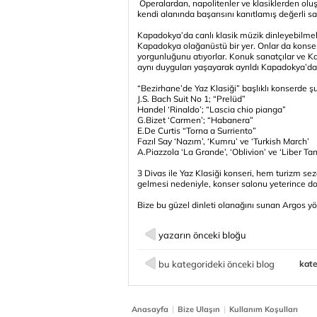
Operalardan, napolitenler ve klasiklerden oluşa
kendi alanında başarısını kanıtlamış değerli sa
Kapadokya’da canlı klasik müzik dinleyebilmek 
Kapadokya olağanüstü bir yer. Onlar da konser
yorgunluğunu atıyorlar. Konuk sanatçılar ve 
aynı duyguları yaşayarak ayrıldı Kapadokya’da
“Bezirhane’de Yaz Klasiği” başlıklı konserde şu 
J.S. Bach Suit No 1; “Prelüd”
Handel ‘Rinaldo’; “Lascia chio pianga”
G.Bizet ‘Carmen’; “Habanera”
E.De Curtis “Torna a Surriento”
Fazıl Say ‘Nazım’, ‘Kumru’ ve ‘Turkish March’
A.Piazzola ‘La Grande’, ‘Oblivion’ ve ‘Liber Ta
3 Divas ile Yaz Klasiği konseri, hem turizm 
gelmesi nedeniyle, konser salonu yeterince do
Bize bu güzel dinleti olanağını sunan Argos y
yazarın önceki bloğu
bu kategorideki önceki blog
kate
|
|
Anasayfa
Bize Ulaşın
Kullanım Koşulları