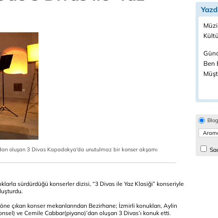
Yazd
Müzi
Kültü
Günc
Ben B
Müşte
Blo
dan oluşan 3 Divas Kapadokya'da unutulmaz bir konser akşamı
Sad
klarla sürdürdüğü konserler dizisi, “3 Divas ile Yaz Klasiği” konseriyle
luşturdu.
öne çıkan konser mekanlarından Bezirhane; İzmirli konukları, Aylin
nsel) ve Cemile Cabbar(piyano)’dan oluşan 3 Divas’ı konuk etti.