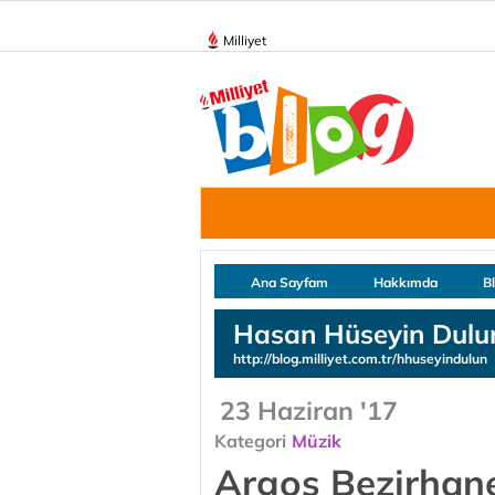
Milliyet
Ana Sayfam
Hakkımda
B
Hasan Hüseyin Dulu
http://blog.milliyet.com.tr/hhuseyindulun
23 Haziran '17
Kategori
Müzik
Argos Bezirhane’