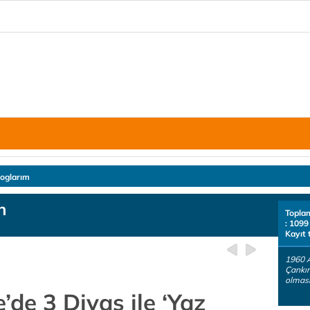
loglarım
n
Topla
: 1099
Kayıt 
1960 
Çankır
olması
de 3 Divas ile ‘Yaz