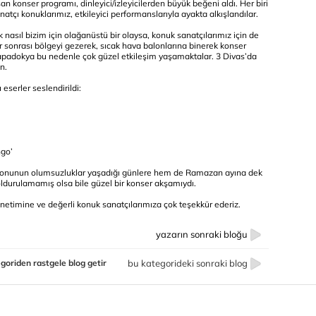
n konser programı, dinleyici/izleyicilerden büyük beğeni aldı. Her biri
natçı konuklarımız, etkileyici performanslarıyla ayakta alkışlandılar.
nasıl bizim için olağanüstü bir olaysa, konuk sanatçılarımız için de
 sonrası bölgeyi gezerek, sıcak hava balonlarına binerek konser
Kapadokya bu nedenle çok güzel etkileşim yaşamaktalar. 3 Divas’da
n.
eserler seslendirildi:
ngo’
sezonunun olumsuzluklar yaşadığı günlere hem de Ramazan ayına dek
ldurulamamış olsa bile güzel bir konser akşamıydı.
önetimine ve değerli konuk sanatçılarımıza çok teşekkür ederiz.
yazarın sonraki bloğu
goriden rastgele blog getir
bu kategorideki sonraki blog