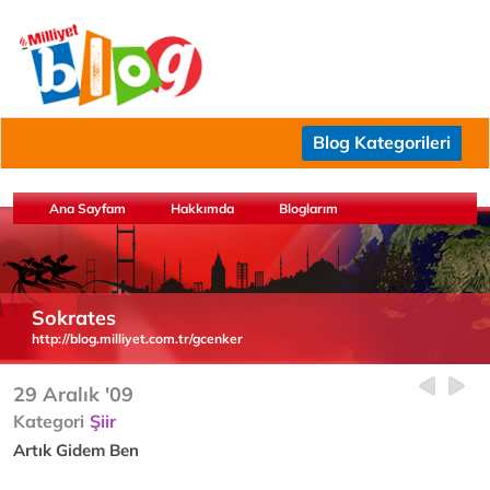
Blog Kategorileri
Ana Sayfam
Hakkımda
Bloglarım
Sokrates
http://blog.milliyet.com.tr/gcenker
29 Aralık '09
Kategori
Şiir
Artık Gidem Ben