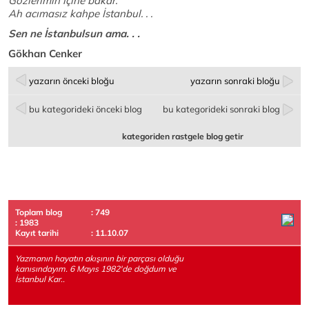
Gözlerimin içine bakar.
Ah acımasız kahpe İstanbul. . .
Sen ne İstanbulsun ama. . .
Gökhan Cenker
yazarın önceki bloğu
yazarın sonraki bloğu
bu kategorideki önceki blog
bu kategorideki sonraki blog
kategoriden rastgele blog getir
Toplam blog
: 749
: 1983
Kayıt tarihi
: 11.10.07
Yazmanın hayatın akışının bir parçası olduğu
kanısındayım. 6 Mayıs 1982'de doğdum ve
İstanbul Kar..