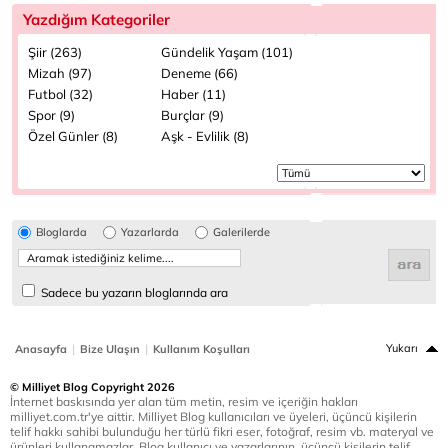
Yazdığım Kategoriler
Şiir (263)
Gündelik Yaşam (101)
Mizah (97)
Deneme (66)
Futbol (32)
Haber (11)
Spor (9)
Burçlar (9)
Özel Günler (8)
Aşk - Evlilik (8)
Bloglarda
Yazarlarda
Galerilerde
Sadece bu yazarın bloglarında ara
|
|
Yukarı
Anasayfa
Bize Ulaşın
Kullanım Koşulları
© Milliyet Blog Copyright 2026
İnternet baskısında yer alan tüm metin, resim ve içeriğin hakları
milliyet.com.tr'ye aittir. Milliyet Blog kullanıcıları ve üyeleri, üçüncü kişilerin
telif hakkı sahibi bulunduğu her türlü fikri eser, fotoğraf, resim vb. materyal ve
ürünleri kullanamazlar. Blog kullanıcı ve yazarlarının, üçüncü kişilerin telif