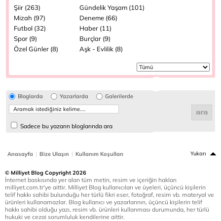
Şiir (263)
Gündelik Yaşam (101)
Mizah (97)
Deneme (66)
Futbol (32)
Haber (11)
Spor (9)
Burçlar (9)
Özel Günler (8)
Aşk - Evlilik (8)
Bloglarda
Yazarlarda
Galerilerde
Sadece bu yazarın bloglarında ara
|
|
Yukarı
Anasayfa
Bize Ulaşın
Kullanım Koşulları
© Milliyet Blog Copyright 2026
İnternet baskısında yer alan tüm metin, resim ve içeriğin hakları
milliyet.com.tr'ye aittir. Milliyet Blog kullanıcıları ve üyeleri, üçüncü kişilerin
telif hakkı sahibi bulunduğu her türlü fikri eser, fotoğraf, resim vb. materyal ve
ürünleri kullanamazlar. Blog kullanıcı ve yazarlarının, üçüncü kişilerin telif
hakkı sahibi olduğu yazı, resim vb. ürünleri kullanması durumunda, her türlü
hukuki ve cezai sorumluluk kendilerine aittir.