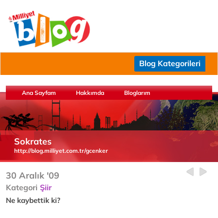
Blog Kategorileri
Ana Sayfam
Hakkımda
Bloglarım
Sokrates
http://blog.milliyet.com.tr/gcenker
30 Aralık '09
Kategori
Şiir
Ne kaybettik ki?