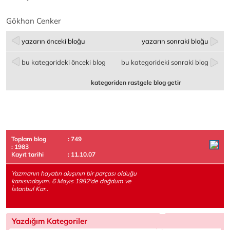
Gökhan Cenker
yazarın önceki bloğu
yazarın sonraki bloğu
bu kategorideki önceki blog
bu kategorideki sonraki blog
kategoriden rastgele blog getir
Toplam blog
: 749
: 1983
Kayıt tarihi
: 11.10.07
Yazmanın hayatın akışının bir parçası olduğu
kanısındayım. 6 Mayıs 1982'de doğdum ve
İstanbul Kar..
Yazdığım Kategoriler