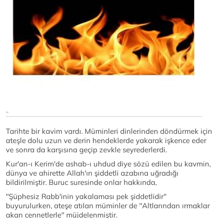
_
Tarihte bir kavim vardı. Müminleri dinlerinden döndürmek için
ateşle dolu uzun ve derin hendeklerde yakarak işkence eder
ve sonra da karşısına geçip zevkle seyrederlerdi.
Kur'an-ı Kerim'de ashab-ı uhdud diye sözü edilen bu kavmin,
dünya ve ahirette Allah'ın şiddetli azabına uğradığı
bildirilmiştir. Buruc suresinde onlar hakkında,
''Şüphesiz Rabb'inin yakalaması pek şiddetlidir''
buyurulurken, ateşe atılan müminler de ''Altlarından ırmaklar
akan cennetlerle'' müjdelenmiştir.