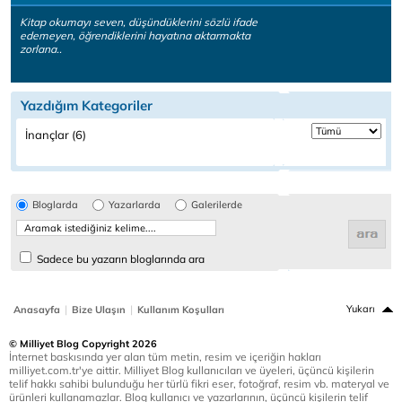
Kitap okumayı seven, düşündüklerini sözlü ifade
edemeyen, öğrendiklerini hayatına aktarmakta
zorlana..
Yazdığım Kategoriler
İnançlar (6)
Bloglarda
Yazarlarda
Galerilerde
Sadece bu yazarın bloglarında ara
|
|
Yukarı
Anasayfa
Bize Ulaşın
Kullanım Koşulları
© Milliyet Blog Copyright 2026
İnternet baskısında yer alan tüm metin, resim ve içeriğin hakları
milliyet.com.tr'ye aittir. Milliyet Blog kullanıcıları ve üyeleri, üçüncü kişilerin
telif hakkı sahibi bulunduğu her türlü fikri eser, fotoğraf, resim vb. materyal ve
ürünleri kullanamazlar. Blog kullanıcı ve yazarlarının, üçüncü kişilerin telif