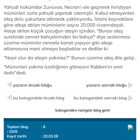
Yahudi hükümdar Zunüvas, Necran'ı ele geçirerek hıristiyan
müminleri zorla yahudi yapmak istemiştir. Kabul etmeyenleri
ateş dolu çukurlara attırarak yaktırıyordu. İslami kaynaklara
göre ateşe atılan müminlerin sayısı 20.000 civarındaydı.
Ateşe atılan küçük çocuğun ateşin içinden, ''Burası ateş
suretinde cennet bahçelerinden bir bahçe!'' diye seslenmesi
üzerine müminler cennete kanat çırpıyor gibi ateşe
atlamasına mani olmaya başladılar ve dediler ki:
''Nasıl olur da ateşin yakmaz?'' Bunun üzerine ateş dile gelip ,
''Müminleri yakma özelliğimin gitmesini Rabbim'in emri
iledir''dedi.
yazarın önceki bloğu
yazarın sonraki bloğu
bu kategorideki önceki blog
bu kategorideki sonraki blog
kategoriden rastgele blog getir
Toplam blog
: 6
: 1505
Kayıt tarihi
: 20.03.08