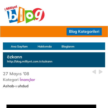
Blog Kategorileri
Ana Sayfam
Hakkımda
Bloglarım
özkann
http://blog.milliyet.com.tr/ozkann
27 Mayıs '08
Kategori
İnançlar
Ashab-ı uhdud