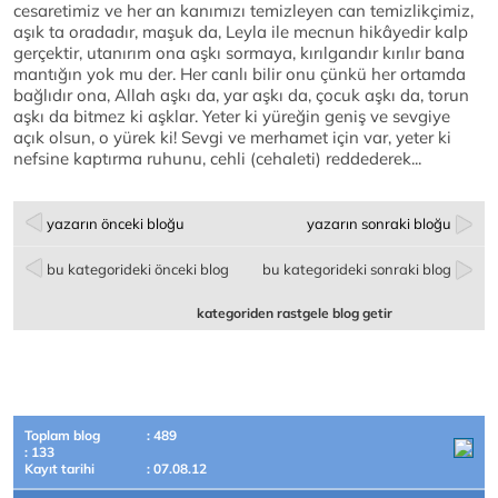
cesaretimiz ve her an kanımızı temizleyen can temizlikçimiz,
aşık ta oradadır, maşuk da, Leyla ile mecnun hikâyedir kalp
gerçektir, utanırım ona aşkı sormaya, kırılgandır kırılır bana
mantığın yok mu der. Her canlı bilir onu çünkü her ortamda
bağlıdır ona, Allah aşkı da, yar aşkı da, çocuk aşkı da, torun
aşkı da bitmez ki aşklar. Yeter ki yüreğin geniş ve sevgiye
açık olsun, o yürek ki! Sevgi ve merhamet için var, yeter ki
nefsine kaptırma ruhunu, cehli (cehaleti) reddederek...
yazarın önceki bloğu
yazarın sonraki bloğu
bu kategorideki önceki blog
bu kategorideki sonraki blog
kategoriden rastgele blog getir
Toplam blog
: 489
: 133
Kayıt tarihi
: 07.08.12