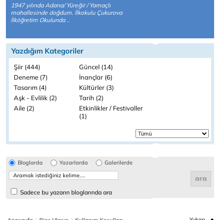
1947 yılında Adana/ Yüreğir / Yamaçlı
mahallesinde doğdum. İlkokulu Çukurova
İlköğretim Okulunda ..
Yazdığım Kategoriler
Şiir (444)
Güncel (14)
Deneme (7)
İnançlar (6)
Tasarım (4)
Kültürler (3)
Aşk - Evlilik (2)
Tarih (2)
Aile (2)
Etkinlikler / Festivaller
(1)
Bloglarda
Yazarlarda
Galerilerde
Sadece bu yazarın bloglarında ara
|
|
Yukarı