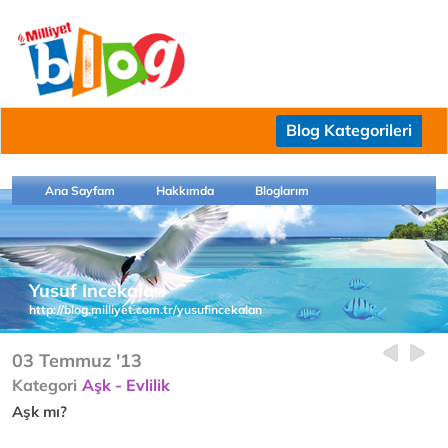
Blog Kategorileri
Ana Sayfam
Hakkımda
Bloglarım
Yusuf Incekalan
http://blog.milliyet.com.tr/yusufincekalan
03 Temmuz '13
Kategori
Aşk - Evlilik
Aşk mı?