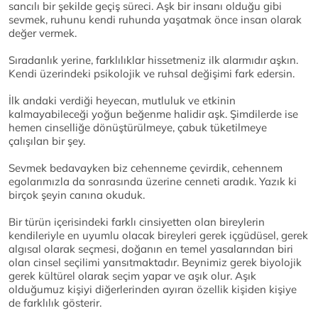
sancılı bir şekilde geçiş süreci. Aşk bir insanı olduğu gibi
sevmek, ruhunu kendi ruhunda yaşatmak önce insan olarak
değer vermek.
Sıradanlık yerine, farklılıklar hissetmeniz ilk alarmıdır aşkın.
Kendi üzerindeki psikolojik ve ruhsal değişimi fark edersin.
İlk andaki verdiği heyecan, mutluluk ve etkinin
kalmayabileceği yoğun beğenme halidir aşk. Şimdilerde ise
hemen cinselliğe dönüştürülmeye, çabuk tüketilmeye
çalışılan bir şey.
Sevmek bedavayken biz cehenneme çevirdik, cehennem
egolarımızla da sonrasında üzerine cenneti aradık. Yazık ki
birçok şeyin canına okuduk.
Bir türün içerisindeki farklı cinsiyetten olan bireylerin
kendileriyle en uyumlu olacak bireyleri gerek içgüdüsel, gerek
algısal olarak seçmesi, doğanın en temel yasalarından biri
olan cinsel seçilimi yansıtmaktadır. Beynimiz gerek biyolojik
gerek kültürel olarak seçim yapar ve aşık olur. Aşık
olduğumuz kişiyi diğerlerinden ayıran özellik kişiden kişiye
de farklılık gösterir.