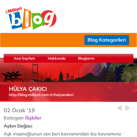
Blog Kategorileri
Ana Sayfam
Hakkımda
Bloglarım
HÜLYA ÇAKICI
http://blog.milliyet.com.tr/hulyacakici
02 Ocak '19
Kategori
İlişkiler
Aşkın Doğası
Aşk insanoğlunun sen ben kavramından biz kavramına