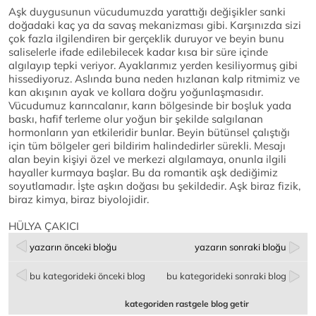
Aşk duygusunun vücudumuzda yarattığı değişikler sanki
doğadaki kaç ya da savaş mekanizması gibi. Karşınızda sizi
çok fazla ilgilendiren bir gerçeklik duruyor ve beyin bunu
saliselerle ifade edilebilecek kadar kısa bir süre içinde
algılayıp tepki veriyor. Ayaklarımız yerden kesiliyormuş gibi
hissediyoruz. Aslında buna neden hızlanan kalp ritmimiz ve
kan akışının ayak ve kollara doğru yoğunlaşmasıdır.
Vücudumuz karıncalanır, karın bölgesinde bir boşluk yada
baskı, hafif terleme olur yoğun bir şekilde salgılanan
hormonların yan etkileridir bunlar. Beyin bütünsel çalıştığı
için tüm bölgeler geri bildirim halindedirler sürekli. Mesajı
alan beyin kişiyi özel ve merkezi algılamaya, onunla ilgili
hayaller kurmaya başlar. Bu da romantik aşk dediğimiz
soyutlamadır. İşte aşkın doğası bu şekildedir. Aşk biraz fizik,
biraz kimya, biraz biyolojidir.
HÜLYA ÇAKICI
yazarın önceki bloğu
yazarın sonraki bloğu
bu kategorideki önceki blog
bu kategorideki sonraki blog
kategoriden rastgele blog getir