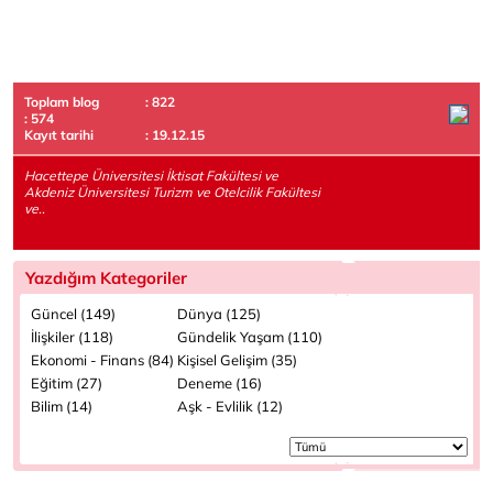
Toplam blog
: 822
: 574
Kayıt tarihi
: 19.12.15
Hacettepe Üniversitesi İktisat Fakültesi ve
Akdeniz Üniversitesi Turizm ve Otelcilik Fakültesi
ve..
Yazdığım Kategoriler
Güncel (149)
Dünya (125)
İlişkiler (118)
Gündelik Yaşam (110)
Ekonomi - Finans (84)
Kişisel Gelişim (35)
Eğitim (27)
Deneme (16)
Bilim (14)
Aşk - Evlilik (12)