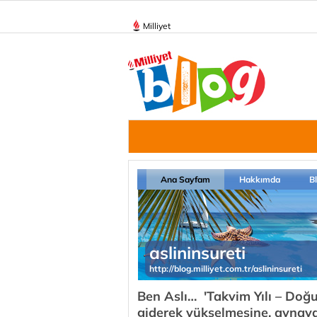
Milliyet
Ana Sayfam
Hakkımda
B
aslininsureti
http://blog.milliyet.com.tr/aslininsureti
Ben Aslı… 'Takvim Yılı – Doğ
giderek yükselmesine, aynaya