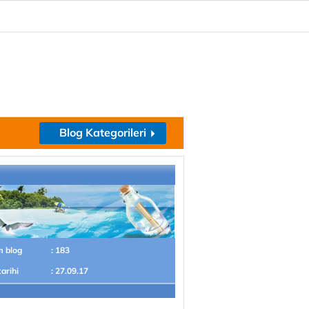
Blog Kategorileri
m blog
: 183
tarihi
: 27.09.17