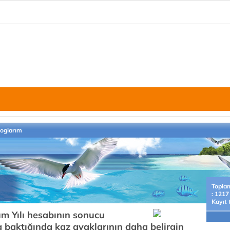
loglarım
Topla
: 1217
Kayıt 
um Yılı hesabının sonucu
 baktığında kaz ayaklarının daha belirgin