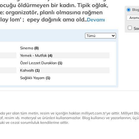
çocuğu öldürmeyen bir kadın. Tipik oğlak,
Blo
e: organizatör, planlı olmasına rağmen
lay lom' ; epey dağınık ama old..
Devamı
Sad
Sinema
(8)
Yemek - Mutfak
(4)
Özel Lezzet Durakları
(1)
Kahvaltı
(1)
Sağlıklı Yaşam
(1)
a yer alan tüm metin, resim ve içeriğin hakları milliyet.com.tr'ye aittir. Milliyet Blog
af, resim vb. materyal ve ürünleri kullanamazlar. Blog kullanıcı ve yazarlarının, üçün
ki ve cezai sorumluluk kendilerine aittir.