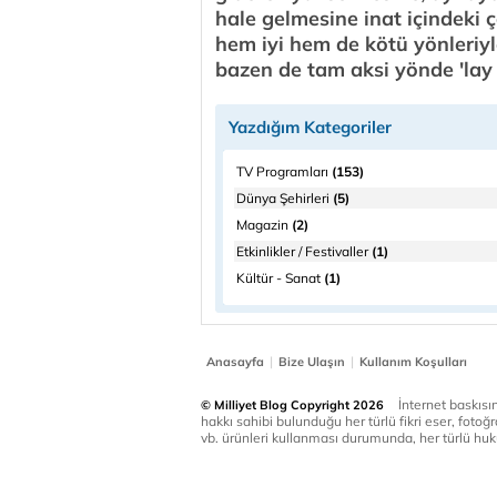
hale gelmesine inat içindeki 
hem iyi hem de kötü yönleriyl
bazen de tam aksi yönde 'lay 
Yazdığım Kategoriler
TV Programları
(153)
Dünya Şehirleri
(5)
Magazin
(2)
Etkinlikler / Festivaller
(1)
Kültür - Sanat
(1)
|
|
Anasayfa
Bize Ulaşın
Kullanım Koşulları
İnternet baskısınd
© Milliyet Blog Copyright 2026
hakkı sahibi bulunduğu her türlü fikri eser, fotoğr
vb. ürünleri kullanması durumunda, her türlü huku