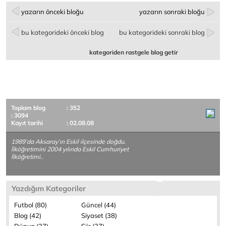
yazarın önceki bloğu
yazarın sonraki bloğu
bu kategorideki önceki blog
bu kategorideki sonraki blog
kategoriden rastgele blog getir
Toplam blog
: 352
: 3094
Kayıt tarihi
: 02.08.08
1989’da Aksaray’ın Eskil ilçesinde doğdu.
İlköğretimini 2004 yılında Eskil Cumhuriyet
İlköğretimi..
Yazdığım Kategoriler
Futbol (80)
Güncel (44)
Blog (42)
Siyaset (38)