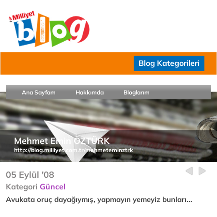
Blog Kategorileri
Ana Sayfam
Hakkımda
Bloglarım
Mehmet Emin ÖZTÜRK
http://blog.milliyet.com.tr/mehmeteminztrk
05 Eylül '08
Kategori
Güncel
Avukata oruç dayağıymış, yapmayın yemeyiz bunları...