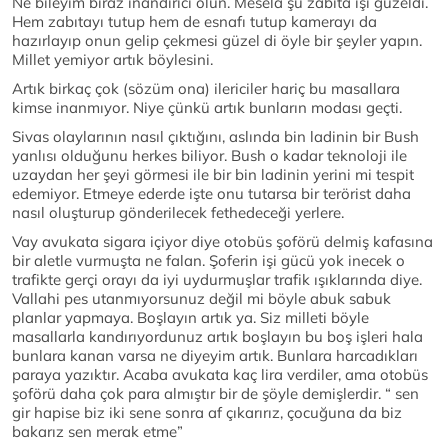
Ne bileyim biraz inandırıcı olun. Mesela şu zabıta işi güzeldi.
Hem zabıtayı tutup hem de esnafı tutup kamerayı da
hazırlayıp onun gelip çekmesi güzel di öyle bir şeyler yapın.
Millet yemiyor artık böylesini.
Artık birkaç çok (sözüm ona) ilericiler hariç bu masallara
kimse inanmıyor. Niye çünkü artık bunların modası geçti.
Sivas olaylarının nasıl çıktığını, aslında bin ladinin bir Bush
yanlısı olduğunu herkes biliyor. Bush o kadar teknoloji ile
uzaydan her şeyi görmesi ile bir bin ladinin yerini mi tespit
edemiyor. Etmeye ederde işte onu tutarsa bir terörist daha
nasıl oluşturup gönderilecek fethedeceği yerlere.
Vay avukata sigara içiyor diye otobüs şoförü delmiş kafasına
bir aletle vurmuşta ne falan. Şoferin işi gücü yok inecek o
trafikte gerçi orayı da iyi uydurmuşlar trafik ışıklarında diye.
Vallahi pes utanmıyorsunuz değil mi böyle abuk sabuk
planlar yapmaya. Boşlayın artık ya. Siz milleti böyle
masallarla kandırıyordunuz artık boşlayın bu boş işleri hala
bunlara kanan varsa ne diyeyim artık. Bunlara harcadıkları
paraya yazıktır. Acaba avukata kaç lira verdiler, ama otobüs
şoförü daha çok para almıştır bir de şöyle demişlerdir. “ sen
gir hapise biz iki sene sonra af çıkarırız, çocuğuna da biz
bakarız sen merak etme”