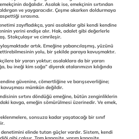
, emekçinin doğalıdır. Asalak ise, emekçinin sırtından
, saldırgan ve yaygaracıdır. Çeşme akarken doldurmaya
spettiği sırasına.
netimi zayıfladıkça, yani asalaklar gibi kendi kendine
nin yerini endişe alır. Hak, adalet gibi değerlerle
ş. Stokçulaşır ve cimrileşir.
paylaşmaktadır artık. Emeğine yabancılaşmış, yüzünü
ttirebilmesinin yolu, bir şekilde paraya kavuşmaktır.
lere bir yararı yoktur; asalaklara da bir yararı
a, bu ineği kim sağa” diyerek atalarımızın kılığında
endine güvenine, cömertliğine ve barışseverliğine;
n kavuşması mümkün değildir.
ndisinin sırtını döndüğü emeğine, bütün zenginliklerin
adaki kavga, emeğin sömürülmesi üzerinedir. Ve emek,
eklenmelere, sonsuza kadar yaşatacağı bir sınıf
ir.
 denetimini elinde tutan güçler vardır. Sistem, kendi
diği gibi çalışır. Tam kapasite, yarım kapasite,