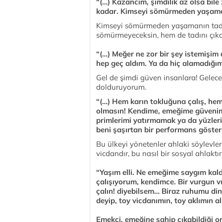
“(…) Kazancım, şimdilik az olsa bil
kadar. Kimseyi sömürmeden yaşaman
Kimseyi sömürmeden yaşamanın tadın
sömürmeyeceksin, hem de tadını çık
“(…) Meğer ne zor bir şey istemişim
hep geç aldım. Ya da hiç alamadığım
Gel de şimdi güven insanlara! Gelece
dolduruyorum.
“(…) Hem karın tokluğuna çalış, he
olmasın! Kendime, emeğime güvenimi
primlerimi yatırmamak ya da yüzleri
beni şaşırtan bir performans gösterdi
Bu ülkeyi yönetenler ahlaki söylevl
vicdandır, bu nasıl bir sosyal ahlaktır
“Yaşım elli. Ne emeğime saygım kald
çalışıyorum, kendimce. Bir vurgun vu
çalın! diyebilsem… Biraz ruhumu din
deyip, toy vicdanımın, toy aklımın 
Emekçi, emeğine sahip çıkabildiği 