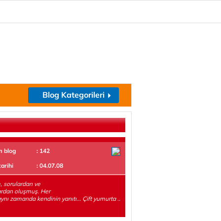
Blog Kategorileri
m blog
: 142
tarihi
: 04.07.08
 sorulardan ve
ardan oluşmuş. Her
aynı zamanda kendinin yanıtı... Çift yumurta ..