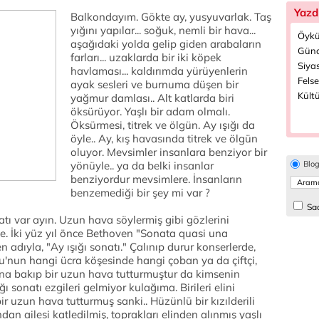
Yazd
Balkondayım. Gökte ay, yusyuvarlak. Taş
yığını yapılar... soğuk, nemli bir hava...
Öykü
aşağıdaki yolda gelip giden arabaların
Günc
farları... uzaklarda bir iki köpek
Siyas
havlaması... kaldırımda yürüyenlerin
Felse
ayak sesleri ve burnuma düşen bir
Kültü
yağmur damlası.. Alt katlarda biri
öksürüyor. Yaşlı bir adam olmalı.
Öksürmesi, titrek ve ölgün. Ay ışığı da
öyle.. Ay, kış havasında titrek ve ölgün
oluyor. Mevsimler insanlara benziyor bir
yönüyle.. ya da belki insanlar
Blo
benziyordur mevsimlere. İnsanların
benzemediği bir şey mi var ?
Sad
tı var ayın. Uzun hava söylermiş gibi gözlerini
. İki yüz yıl önce Bethoven "Sonata quasi una
en adıyla, "Ay ışığı sonatı." Çalınıp durur konserlerde,
olu'nun hangi ücra köşesinde hangi çoban ya da çiftçi,
na bakıp bir uzun hava tutturmuştur da kimsenin
ı sonatı ezgileri gelmiyor kulağıma. Birileri elini
r uzun hava tutturmuş sanki.. Hüzünlü bir kızılderili
dan ailesi katledilmiş, toprakları elinden alınmış yaşlı