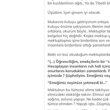
bir kızılderilinin ağıtı.. Ya da Tibetli 
Üşüdüm. İçeri girsem iyi olacak.
Mukavva kutuyu getiriyorum ortaya.
kutuyu önüme çekiyorum. Benim mekt
ortalara, okurum böyle.. Mektuplar tar
belgeleri hiç değildir. Keşke mektup 
mektuplaşma işine birdenbire son verd
insanlara birdenbire attığı şamarlar
Belki on kez okuduğum mektuplardan 
“(...) Öğrenciliğim, emekçilerin bir
Hesaplaşan insanların ruh hali için
onurlarını korudukları zamanlardı. P
içimizde ? Şüpheliyim. Emeğimiz ney
“Emeğimiz neyimize yetmezdi ki…”
Mektubun bu tümcesi elime takılıyor
elimizdeki elektriğe takılır. Elimizi s
sağına, soluna yapışır. Ne kadar çok
tümce elimden ? Yapıştı işte…Düşmüy