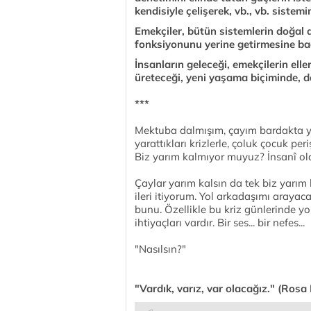
kendisiyle çelişerek, vb., vb. sistemi
Emekçiler, bütün sistemlerin doğal
fonksiyonunu yerine getirmesine bağ
İnsanların geleceği, emekçilerin eller
üreteceği, yeni yaşama biçiminde, da
***
Mektuba dalmışım, çayım bardakta ya
yarattıkları krizlerle, çoluk çocuk p
Biz yarım kalmıyor muyuz? İnsanî ol
Çaylar yarım kalsın da tek biz yarım
ileri itiyorum. Yol arkadaşımı araya
bunu. Özellikle bu kriz günlerinde y
ihtiyaçları vardır. Bir ses... bir nefes...
"Nasılsın?"
"Vardık, varız, var olacağız." (Ros