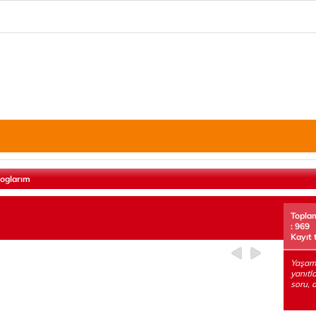
loglarım
Topla
: 969
Kayıt 
Yaşam,
yanıtl
soru, 