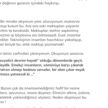
bir dağlının gecenin içindeki haykırışı..
 Bir minder atıyorum yere, oturuyorum, mukavva
up kutum bu. Ara sıra eski mektupları yayarım
ihin ta kendisidir. Mektuplar, tarihin saptırılmış
yazma işi böylesine ani bitmeseydi. Evet, insanlar
iler. Teknolojinin insanları hazırlıksız yakalayıp,
dan biriydi bu, artık mektup yazmamak!
birini zarfından çıkarıyorum. Okuyorum sessizce.
 “sosyalist devrim hayali” olduğu dönemlerde geçti.
deydik. Emekçi insanların, sömürüye karşı çıkarak
atron olmayı bedava verseler, bir alan çıkar mıydı
imize yetmezdi ki …”
. Bazen çok da önemsemediğimiz hafif bir nesne
allarız, savururuz, nesne düşmez. Elimizin altına, üstüne,
 elektrik yüklendiğimizi söyleriz. Neden düşmüyor bu
or !