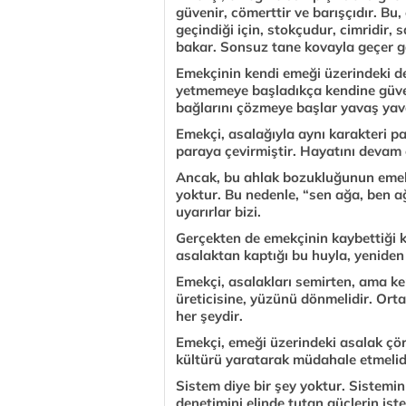
güvenir, cömerttir ve barışçıdır. Bu
geçindiği için, stokçudur, cimridir
bakar. Sonsuz tane kovayla geçer ga
Emekçinin kendi emeği üzerindeki de
yetmemeye başladıkça kendine güveni
bağlarını çözmeye başlar yavaş yava
Emekçi, asalağıyla aynı karakteri 
paraya çevirmiştir. Hayatını devam e
Ancak, bu ahlak bozukluğunun emekçi
yoktur. Bu nedenle, “sen ağa, ben ağ
uyarırlar bizi.
Gerçekten de emekçinin kaybettiği k
asalaktan kaptığı bu huyla, yenide
Emekçi, asalakları semirten, ama ke
üreticisine, yüzünü dönmelidir. Ort
her şeydir.
Emekçi, emeği üzerindeki asalak çör
kültürü yaratarak müdahale etmelid
Sistem diye bir şey yoktur. Sistemin
denetimini elinde tutan güçlerin iste