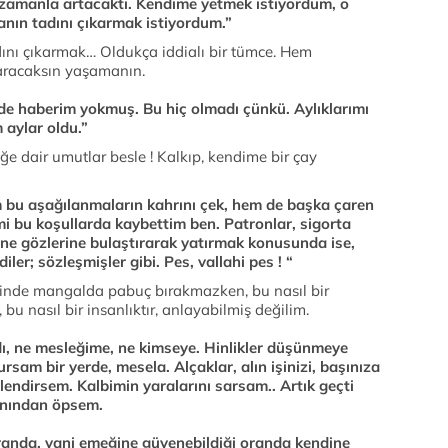
e zamanla artacaktı. Kendime yetmek istiyordum, o
ın tadını çıkarmak istiyordum.”
ı çıkarmak… Oldukça iddialı bir tümce. Hem
aracaksın yaşamanın.
 de haberim yokmuş. Bu hiç olmadı çünkü. Aylıklarımı
 aylar oldu.”
ğe dair umutlar besle ! Kalkıp, kendime bir çay
m bu aşağılanmaların kahrını çek, hem de başka çaren
 bu koşullarda kaybettim ben. Patronlar, sigorta
ne gözlerine bulaştırarak yatırmak konusunda ise,
ler; sözleşmişler gibi. Pes, vallahi pes ! “
erinde mangalda pabuç bırakmazken, bu nasıl bir
, bu nasıl bir insanlıktır, anlayabilmiş değilim.
ı, ne mesleğime, ne kimseye. Hinlikler düşünmeye
rsam bir yerde, mesela. Alçaklar, alın işinizi, başınıza
lendirsem. Kalbimin yaralarını sarsam.. Artık geçti
alnından öpsem.
oranda, yani emeğine güvenebildiği oranda kendine