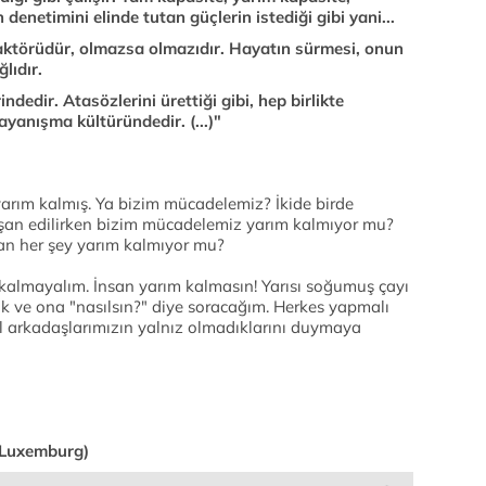
n denetimini elinde tutan güçlerin istediği gibi yani...
 aktörüdür, olmazsa olmazıdır. Hayatın sürmesi, onun
lıdır.
indedir. Atasözlerini ürettiği gibi, hep birlikte
yanışma kültüründedir. (...)"
rım kalmış. Ya bizim mücadelemiz? İkide birde
erişan edilirken bizim mücadelemiz yarım kalmıyor mu?
an her şey yarım kalmıyor mu?
 kalmayalım. İnsan yarım kalmasın! Yarısı soğumuş çayı
cak ve ona "nasılsın?" diye soracağım. Herkes yapmalı
ol arkadaşlarımızın yalnız olmadıklarını duymaya
a Luxemburg)