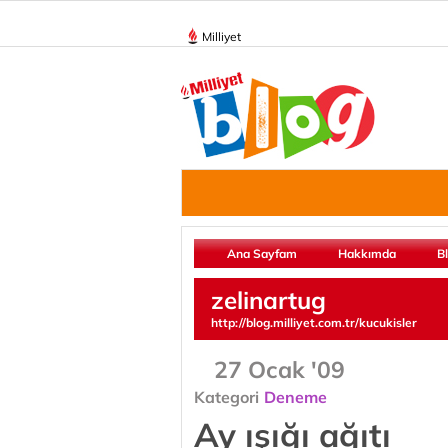
Milliyet
Ana Sayfam
Hakkımda
B
zelinartug
http://blog.milliyet.com.tr/kucukisler
27 Ocak '09
Kategori
Deneme
Ay ışığı ağıtı