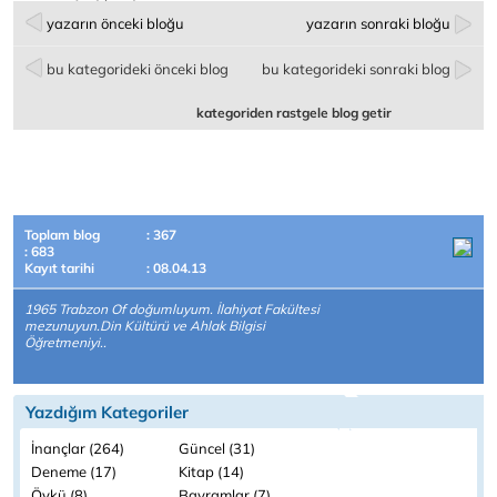
yazarın önceki bloğu
yazarın sonraki bloğu
bu kategorideki önceki blog
bu kategorideki sonraki blog
kategoriden rastgele blog getir
Toplam blog
: 367
: 683
Kayıt tarihi
: 08.04.13
1965 Trabzon Of doğumluyum. İlahiyat Fakültesi
mezunuyun.Din Kültürü ve Ahlak Bilgisi
Öğretmeniyi..
Yazdığım Kategoriler
İnançlar (264)
Güncel (31)
Deneme (17)
Kitap (14)
Öykü (8)
Bayramlar (7)