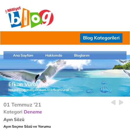
Blog Kategorileri
Ana Sayfam
Hakkımda
Bloglarım
Efkan Vural
http://blog.milliyet.com.tr/efkanvural
01 Temmuz '21
Kategori
Deneme
Ayın Sözü
Ayın Seçme Sözü ve Yorumu