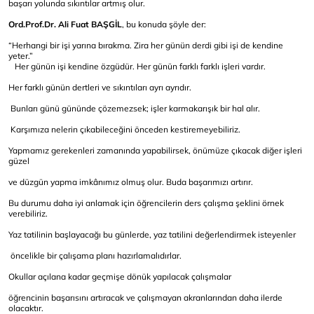
başarı yolunda sıkıntılar artmış olur.
Ord.Prof.Dr. Ali Fuat BAŞGİL
, bu konuda şöyle der:
“Herhangi bir işi yarına bırakma. Zira her günün derdi gibi işi de kendine
yeter.”
Her günün işi kendine özgüdür. Her günün farklı farklı işleri vardır.
Her farklı günün dertleri ve sıkıntıları ayrı ayrıdır.
Bunları günü gününde çözemezsek; işler karmakarışık bir hal alır.
Karşımıza nelerin çıkabileceğini önceden kestiremeyebiliriz.
Yapmamız gerekenleri zamanında yapabilirsek, önümüze çıkacak diğer işleri
güzel
ve düzgün yapma imkânımız olmuş olur. Buda başarımızı artırır.
Bu durumu daha iyi anlamak için öğrencilerin ders çalışma şeklini örnek
verebiliriz.
Yaz tatilinin başlayacağı bu günlerde, yaz tatilini değerlendirmek isteyenler
öncelikle bir çalışama planı hazırlamalıdırlar.
Okullar açılana kadar geçmişe dönük yapılacak çalışmalar
öğrencinin başarısını artıracak ve çalışmayan akranlarından daha ilerde
olacaktır.