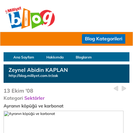
Blog Kategorileri
Ana Sayfam
Hakkımda
Bloglarım
Zeynel Abidin KAPLAN
http://blog.milliyet.com.tr/zak
13 Ekim '08
Kategori
Sektörler
Ayranın köpüğü ve karbonat