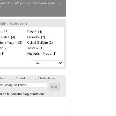
sı'nda çeşitli yerel gazetelerinde deneme,
..
ığım Kategoriler
k (25)
Felsefe (4)
 Evlilik (4)
Teknoloji (2)
elik Yaşam (2)
Kişisel Gelişim (2)
ler (2)
Dostluk (1)
(1)
Alışveriş - Moda (1)
glarda
Yazarlarda
Galerilerde
ece bu yazarın bloglarında ara