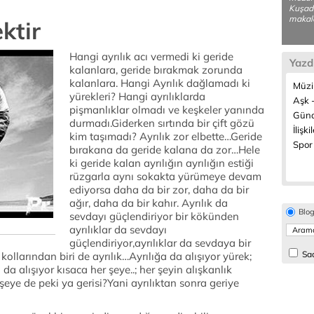
Kuşada
makale
ktir
Hangi ayrılık acı vermedi ki geride
Yazd
kalanlara, geride bırakmak zorunda
kalanlara. Hangi Ayrılık dağlamadı ki
Müzi
yürekleri? Hangi ayrılıklarda
Aşk -
pişmanlıklar olmadı ve keşkeler yanında
Günd
durmadı.Giderken sırtında bir çift gözü
İlişki
kim taşımadı? Ayrılık zor elbette…Geride
Spor 
bırakana da geride kalana da zor…Hele
ki geride kalan ayrılığın ayrılığın estiği
rüzgarla aynı sokakta yürümeye devam
ediyorsa daha da bir zor, daha da bir
ağır, daha da bir kahır. Ayrılık da
Blo
sevdayı güçlendiriyor bir kökünden
ayrılıklar da sevdayı
güçlendiriyor,ayrılıklar da sevdaya bir
Sad
kollarından biri de ayrılık…Ayrılığa da alışıyor yürek;
a alışıyor kısaca her şeye..; her şeyin alışkanlık
eye de peki ya gerisi?Yani ayrılıktan sonra geriye