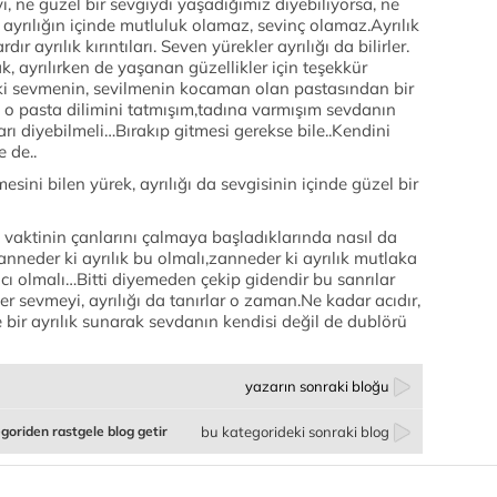
ı, ne güzel bir sevgiydi yaşadığımız diyebiliyorsa, ne
te ayrılığın içinde mutluluk olamaz, sevinç olamaz.Ayrılık
r ayrılık kırıntıları. Seven yürekler ayrılığı da bilirler.
k, ayrılırken de yaşanan güzellikler için teşekkür
i ki sevmenin, sevilmenin kocaman olan pastasından bir
 o pasta dilimini tatmışım,tadına varmışım sevdanın
rı diyebilmeli…Bırakıp gitmesi gerekse bile..Kendini
 de..
sini bilen yürek, ayrılığı da sevgisinin içinde güzel bir
k vaktinin çanlarını çalmaya başladıklarında nasıl da
nneder ki ayrılık bu olmalı,zanneder ki ayrılık mutlaka
cı olmalı…Bitti diyemeden çekip gidendir bu sanrılar
eler sevmeyi, ayrılığı da tanırlar o zaman.Ne kadar acıdır,
e bir ayrılık sunarak sevdanın kendisi değil de dublörü
yazarın sonraki bloğu
goriden rastgele blog getir
bu kategorideki sonraki blog