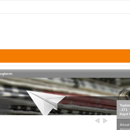
loglarım
Topla
: 271
Kayıt 
İktisat
mezun