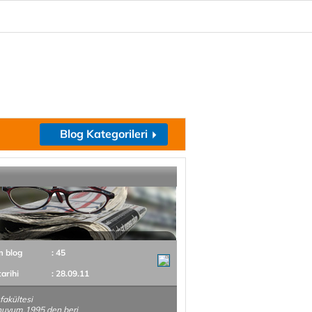
Blog Kategorileri
m blog
: 45
tarihi
: 28.09.11
 fakültesi
uyum.1995 den beri