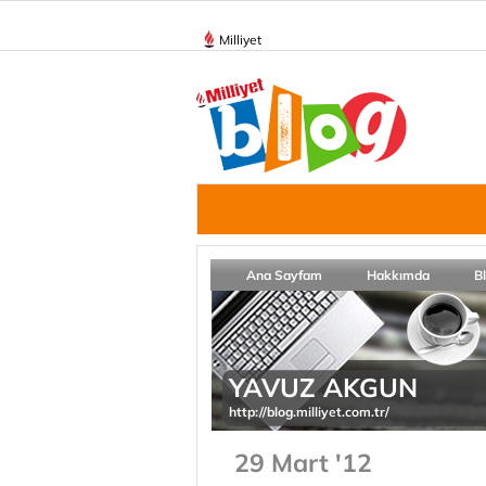
Milliyet
Ana Sayfam
Hakkımda
B
YAVUZ AKGUN
http://blog.milliyet.com.tr/
29 Mart '12