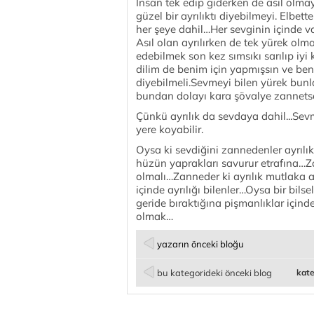
İnsan tek edip giderken de asil olmay
güzel bir ayrılıktı diyebilmeyi. Elbet
her şeye dahil…Her sevginin içinde vardı
Asıl olan ayrılırken de tek yürek olma
edebilmek son kez sımsıkı sarılıp iy
dilim de benim için yapmışsın ve ben
diyebilmeli.Sevmeyi bilen yürek bunla
bundan dolayı kara şövalye zannetse
Çünkü ayrılık da sevdaya dahil...Sevme
yere koyabilir.
Oysa ki sevdiğini zannedenler ayrılı
hüzün yaprakları savurur etrafına…Za
olmalı…Zanneder ki ayrılık mutlaka a
içinde ayrılığı bilenler…Oysa bir bils
geride bıraktığına pişmanlıklar içind
olmak…
yazarın önceki bloğu
bu kategorideki önceki blog
kate