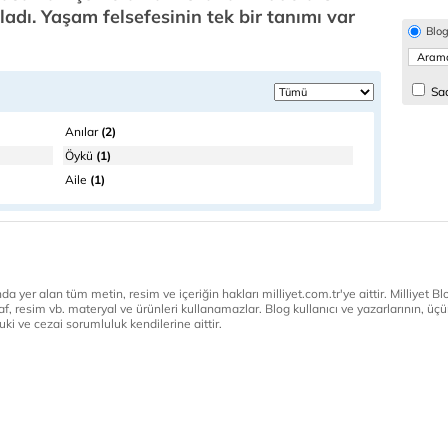
adı. Yaşam felsefesinin tek bir tanımı var
Blo
Sad
Anılar
(2)
Öykü
(1)
Aile
(1)
a yer alan tüm metin, resim ve içeriğin hakları milliyet.com.tr'ye aittir. Milliyet Blog
af, resim vb. materyal ve ürünleri kullanamazlar. Blog kullanıcı ve yazarlarının, üçün
ki ve cezai sorumluluk kendilerine aittir.