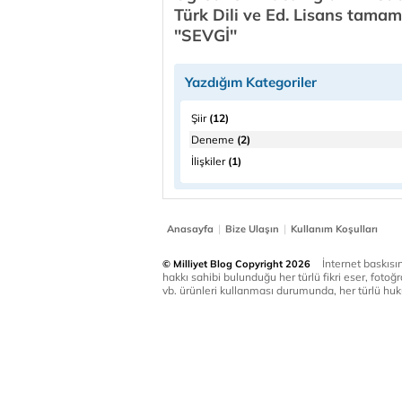
Türk Dili ve Ed. Lisans tamaml
''SEVGİ''
Yazdığım Kategoriler
Şiir
(12)
Deneme
(2)
İlişkiler
(1)
|
|
Anasayfa
Bize Ulaşın
Kullanım Koşulları
İnternet baskısınd
© Milliyet Blog Copyright 2026
hakkı sahibi bulunduğu her türlü fikri eser, fotoğr
vb. ürünleri kullanması durumunda, her türlü huku