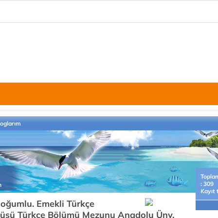
loglarım
Topla
: 309
n
Kayıt 
oğumlu. Emekli Türkçe
itüsü Türkçe Bölümü Mezunu Anadolu Ünv.