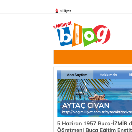
Milliyet
Ana Sayfam
Hakkımda
B
AYTAÇ CİVAN
http://blog.milliyet.com.tr/aytacoktarciva
5 Haziran 1957 Buca-İZMİR d
Öğretmeni Buca Eğitim Enst