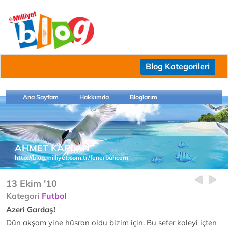
Blog Kategorileri
Ana Sayfam
Hakkımda
Bloglarım
AHMET KAPLAN
http://blog.milliyet.com.tr/fenerbahcem
13 Ekim '10
Kategori
Futbol
Azeri Gardaş!
Dün akşam yine hüsran oldu bizim için. Bu sefer kaleyi içten