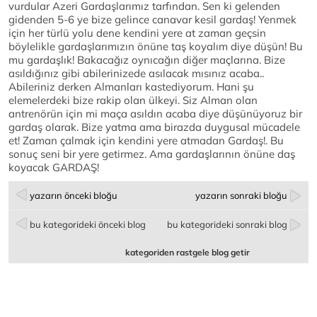
vurdular Azeri Gardaşlarımız tarfından. Sen ki gelenden
gidenden 5-6 ye bize gelince canavar kesil gardaş! Yenmek
için her türlü yolu dene kendini yere at zaman geçsin
böylelikle gardaşlarımızın önüne taş koyalım diye düşün! Bu
mu gardaşlık! Bakacağız oynıcağın diğer maçlarına. Bize
asıldığınız gibi abilerinizede asılacak mısınız acaba..
Abileriniz derken Almanları kastediyorum. Hani şu
elemelerdeki bize rakip olan ülkeyi. Siz Alman olan
antrenörün için mi maça asıldın acaba diye düşünüyoruz bir
gardaş olarak. Bize yatma ama birazda duygusal mücadele
et! Zaman çalmak için kendini yere atmadan Gardaş!. Bu
sonuç seni bir yere getirmez. Ama gardaşlarının önüne daş
koyacak GARDAŞ!
yazarın önceki bloğu
yazarın sonraki bloğu
bu kategorideki önceki blog
bu kategorideki sonraki blog
kategoriden rastgele blog getir