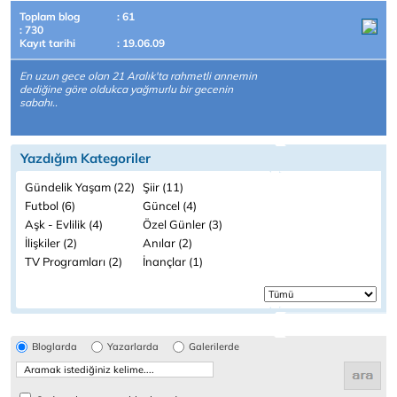
Toplam blog
: 61
: 730
Kayıt tarihi
: 19.06.09
En uzun gece olan 21 Aralık'ta rahmetli annemin
dediğine göre oldukca yağmurlu bir gecenin
sabahı..
Yazdığım Kategoriler
Gündelik Yaşam (22)
Şiir (11)
Futbol (6)
Güncel (4)
Aşk - Evlilik (4)
Özel Günler (3)
İlişkiler (2)
Anılar (2)
TV Programları (2)
İnançlar (1)
Bloglarda
Yazarlarda
Galerilerde