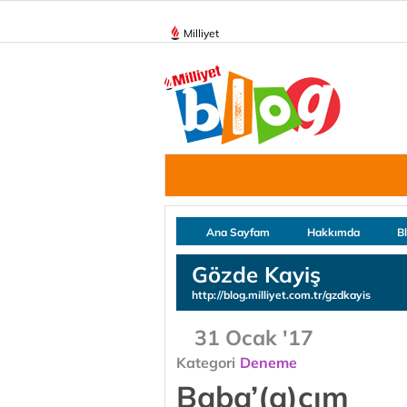
Milliyet
Ana Sayfam
Hakkımda
B
Gözde Kayiş
http://blog.milliyet.com.tr/gzdkayis
31 Ocak '17
Kategori
Deneme
Baba’(a)cım