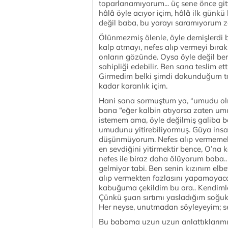
toparlanamıyorum... üç sene önce git
hâlâ öyle acıyor içim, hâlâ ilk gün
değil baba, bu yarayı saramıyorum 
Ölünmezmiş ölenle, öyle demişlerdi b
kalp atmayı, nefes alıp vermeyi bıra
onların gözünde. Oysa öyle değil ben
sahipliği edebilir. Ben sana teslim e
Girmedim belki şimdi dokunduğum top
kadar karanlık içim.
Hani sana sormuştum ya, “umudu olm
bana “eğer kalbin atıyorsa zaten umu
istemem ama, öyle değilmiş galiba ba
umudunu yitirebiliyormuş. Güya ins
düşünmüyorum. Nefes alıp vermemek 
en sevdiğini yitirmektir bence, O’n
nefes ile biraz daha ölüyorum baba..
gelmiyor tabi. Ben senin kızınım el
alıp vermekten fazlasını yapamayac
kabuğuma çekildim bu ara.. Kendim
Çünkü şuan sırtımı yasladığım soğuk 
Her neyse, unutmadan söyleyeyim; se
Bu babama uzun uzun anlattıklarımın