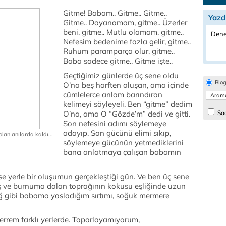
Gitme! Babam.. Gitme.. Gitme..
Yazd
Gitme.. Dayanamam, gitme.. Üzerler
beni, gitme.. Mutlu olamam, gitme..
Dene
Nefesim bedenime fazla gelir, gitme..
Ruhum paramparça olur, gitme..
Baba sadece gitme.. Gitme işte..
Geçtiğimiz günlerde üç sene oldu
Blo
O’na beş harften oluşan, ama içinde
cümlelerce anlam barındıran
kelimeyi söyleyeli. Ben “gitme” dedim
O’na, ama O “Gözde’m” dedi ve gitti.
Sad
Son nefesini adımı söylemeye
adayıp. Son gücünü elimi sıkıp,
olan anılarda kaldı...
söylemeye gücünün yetmediklerini
bana anlatmaya çalışan babamın
e yerle bir oluşumun gerçekleştiği gün. Ve ben üç sene
 ve burnuma dolan toprağının kokusu eşliğinde uzun
 gibi babama yasladığım sırtımı, soğuk mermere
rrem farklı yerlerde. Toparlayamıyorum,