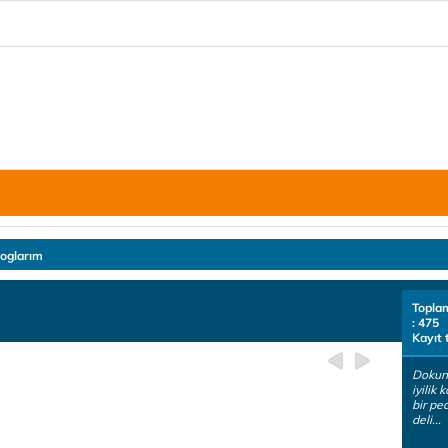
loglarım
Topla
: 475
Kayıt 
Dokun
iyilik
bir pe
deli...