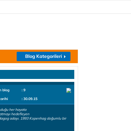
Blog Kategorileri
m blog
: 9
tarihi
: 30.09.15
duğu her hayata
 katmayı hedefleyen
dagog adayı. 1993 Kopenhag doğumlu bir