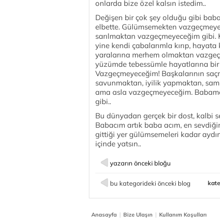
onlarda bize özel kalsın istedim..
Değişen bir çok şey olduğu gibi bab
elbette. Gülümsemekten vazgeçmeye
sarılmaktan vazgeçmeyeceğim gibi.
yine kendi çabalarımla kırıp, hayat
yaralarına merhem olmaktan vazgeç
yüzümde tebessümle hayatlarına bir 
Vazgeçmeyeceğim! Başkalarının saçm
savunmaktan, iyilik yapmaktan, sami
ama asla vazgeçmeyeceğim. Babama 
gibi..
Bu dünyadan gerçek bir dost, kalbi 
Babacım artık baba acım, en sevdiğim
gittiği yer gülümsemeleri kadar aydın
içinde yatsın..
yazarın önceki bloğu
bu kategorideki önceki blog
kate
|
|
Anasayfa
Bize Ulaşın
Kullanım Koşulları