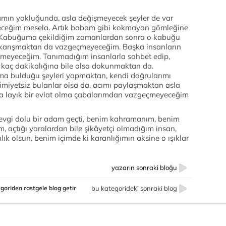
amın yokluğunda, asla değişmeyecek şeyler de var
ceğim mesela. Artık babam gibi kokmayan gömleğine
 Kabuğuma çekildiğim zamanlardan sonra o kabuğu
a karışmaktan da vazgeçmeyeceğim. Başka insanların
meyeceğim. Tanımadığım insanlarla sohbet edip,
kaç dakikalığına bile olsa dokunmaktan da.
a bulduğu şeyleri yapmaktan, kendi doğrularımı
miyetsiz bulanlar olsa da, acımı paylaşmaktan asla
layık bir evlat olma çabalarımdan vazgeçmeyeceğim
sevgi dolu bir adam geçti, benim kahramanım, benim
, açtığı yaralardan bile şikâyetçi olmadığım insan,
lık olsun, benim içimde ki karanlığımın aksine o ışıklar
yazarın sonraki bloğu
goriden rastgele blog getir
bu kategorideki sonraki blog