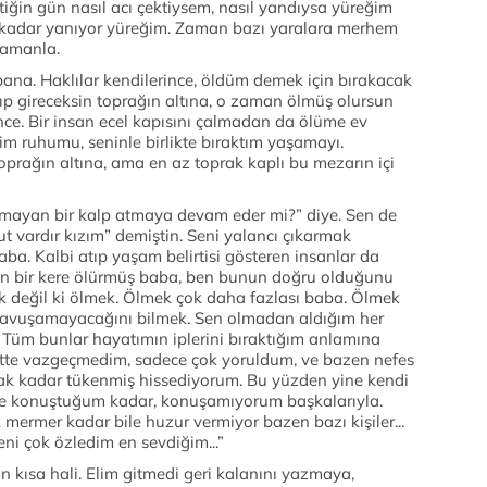
tiğin gün nasıl acı çektiysem, nasıl yandıysa yüreğim
kü kadar yanıyor yüreğim. Zaman bazı yaralara merhem
zamanla.
ana. Haklılar kendilerince, öldüm demek için bırakacak
kıp gireceksin toprağın altına, o zaman ölmüş olursun
ce. Bir insan ecel kapısını çalmadan da ölüme ev
ttim ruhumu, seninle birlikte bıraktım yaşamayı.
rağın altına, ama en az toprak kaplı bu mezarın içi
ayan bir kalp atmaya devam eder mi?” diye. Sen de
t vardır kızım” demiştin. Seni yalancı çıkarmak
ba. Kalbi atıp yaşam belirtisi gösteren insanlar da
an bir kere ölürmüş baba, ben bunun doğru olduğunu
değil ki ölmek. Ölmek çok daha fazlası baba. Ölmek
a kavuşamayacağını bilmek. Sen olmadan aldığım her
 Tüm bunlar hayatımın iplerini bıraktığım anlamına
bette vazgeçmedim, sadece çok yoruldum, ve bazen nefes
ak kadar tükenmiş hissediyorum. Bu yüzden yine kendi
le konuştuğum kadar, konuşamıyorum başkalarıyla.
mermer kadar bile huzur vermiyor bazen bazı kişiler...
ni çok özledim en sevdiğim...”
 kısa hali. Elim gitmedi geri kalanını yazmaya,