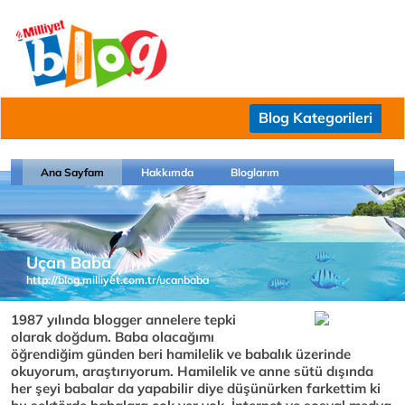
Blog Kategorileri
Ana Sayfam
Hakkımda
Bloglarım
Uçan Baba
http://blog.milliyet.com.tr/ucanbaba
1987 yılında blogger annelere tepki
olarak doğdum. Baba olacağımı
öğrendiğim günden beri hamilelik ve babalık üzerinde
okuyorum, araştırıyorum. Hamilelik ve anne sütü dışında
her şeyi babalar da yapabilir diye düşünürken farkettim ki