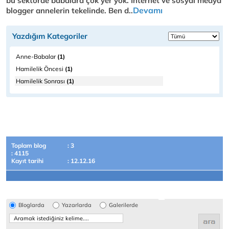
bu sektörde babalara çok yer yok. İnternet ve sosyal medya
Devamı
blogger annelerin tekelinde. Ben d..
Yazdığım Kategoriler
Anne-Babalar
(1)
Hamilelik Öncesi
(1)
Hamilelik Sonrası
(1)
Toplam blog
: 3
: 4115
Kayıt tarihi
: 12.12.16
Bloglarda
Yazarlarda
Galerilerde