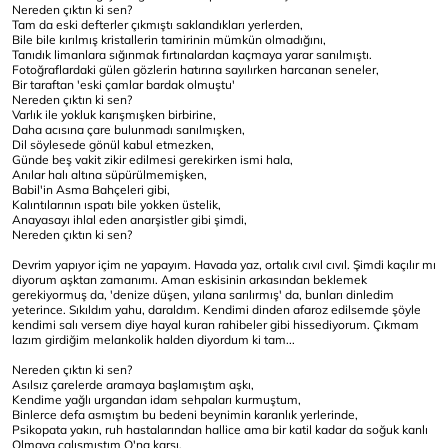
Nereden çıktın ki sen?
Tam da eski defterler çıkmıştı saklandıkları yerlerden,
Bile bile kırılmış kristallerin tamirinin mümkün olmadığını,
Tanıdık limanlara sığınmak fırtınalardan kaçmaya yarar sanılmıştı.
Fotoğraflardaki gülen gözlerin hatırına sayılırken harcanan seneler,
Bir taraftan 'eski çamlar bardak olmuştu'
Nereden çıktın ki sen?
Varlık ile yokluk karışmışken birbirine,
Daha acısına çare bulunmadı sanılmışken,
Dil söylesede gönül kabul etmezken,
Günde beş vakit zikir edilmesi gerekirken ismi hala,
Anılar halı altına süpürülmemişken,
Babil'in Asma Bahçeleri gibi,
Kalıntılarının ıspatı bile yokken üstelik,
Anayasayı ihlal eden anarşistler gibi şimdi,
Nereden çıktın ki sen?
Devrim yapıyor içim ne yapayım. Havada yaz, ortalık cıvıl cıvıl. Şimdi kaçılır mı
diyorum aşktan zamanımı. Aman eskisinin arkasından beklemek
gerekiyormuş da, 'denize düşen, yılana sarılırmış' da, bunları dinledim
yeterince. Sıkıldım yahu, daraldım. Kendimi dinden afaroz edilsemde şöyle
kendimi salı versem diye hayal kuran rahibeler gibi hissediyorum. Çıkmam
lazım girdiğim melankolik halden diyordum ki tam...
Nereden çıktın ki sen?
Asılsız çarelerde aramaya başlamıştım aşkı,
Kendime yağlı urgandan idam sehpaları kurmuştum,
Binlerce defa asmıştım bu bedeni beynimin karanlık yerlerinde,
Psikopata yakın, ruh hastalarından hallice ama bir katil kadar da soğuk kanlı
Olmaya çalışmıştım O'na karşı,