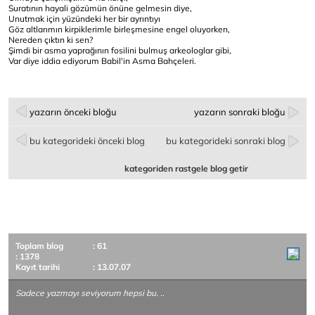
Suratının hayali gözümün önüne gelmesin diye,
Unutmak için yüzündeki her bir ayrıntıyı
Göz altlarımın kirpiklerimle birleşmesine engel oluyorken,
Nereden çıktın ki sen?
Şimdi bir asma yaprağının fosilini bulmuş arkeologlar gibi,
Var diye iddia ediyorum Babil'in Asma Bahçeleri.
yazarın önceki bloğu
yazarın sonraki bloğu
bu kategorideki önceki blog
bu kategorideki sonraki blog
kategoriden rastgele blog getir
Toplam blog
: 61
: 1378
Kayıt tarihi
: 13.07.07
Sadece yazmayı seviyorum hepsi bu. ..