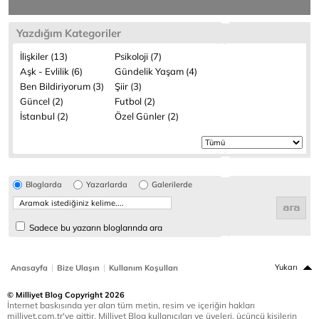
Yazdığım Kategoriler
İlişkiler (13)
Psikoloji (7)
Aşk - Evlilik (6)
Gündelik Yaşam (4)
Ben Bildiriyorum (3)
Şiir (3)
Güncel (2)
Futbol (2)
İstanbul (2)
Özel Günler (2)
Bloglarda
Yazarlarda
Galerilerde
Sadece bu yazarın bloglarında ara
|
|
Yukarı
Anasayfa
Bize Ulaşın
Kullanım Koşulları
© Milliyet Blog Copyright 2026
İnternet baskısında yer alan tüm metin, resim ve içeriğin hakları
milliyet.com.tr'ye aittir. Milliyet Blog kullanıcıları ve üyeleri, üçüncü kişilerin