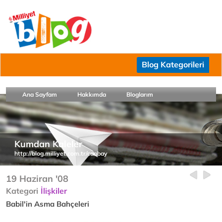
Blog Kategorileri
Ana Sayfam
Hakkımda
Bloglarım
Kumdan Kaleler
http://blog.milliyet.com.tr/canbay
19 Haziran '08
Kategori
İlişkiler
Babil'in Asma Bahçeleri