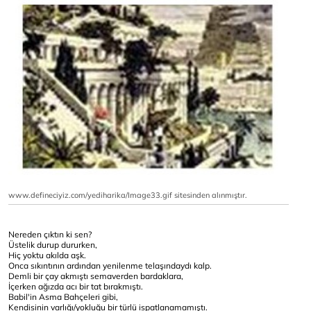
www.defineciyiz.com/yediharika/Image33.gif sitesinden alınmıştır.
Nereden çıktın ki sen?
Üstelik durup dururken,
Hiç yoktu akılda aşk.
Onca sıkıntının ardından yenilenme telaşındaydı kalp.
Demli bir çay akmıştı semaverden bardaklara,
İçerken ağızda acı bir tat bırakmıştı.
Babil'in Asma Bahçeleri gibi,
Kendisinin varlığı/yokluğu bir türlü ispatlanamamıştı.