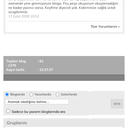
zamandır yine giremiyorum bloga. Peş peşe okuyorum okuyamadığım
ne kadar yazınız varsa. Keyfime diyecek yok. Kaleminize sağlık üstat
sevgilerimle.
17 Eylül 2008 10:52
Tüm Yorumlarım »
Toplam blog
: 61
: 1378
Kayıt tarihi
: 13.07.07
Bloglarda
Yazarlarda
Galerilerde
Sadece bu yazarın bloglarında ara
Gruplarım