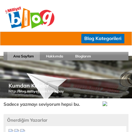
Blog Kategorileri
Ana Sayfam
Hakkımda
Bloglarım
Kumdan Kaleler
http://blog.milliyet.com.tr/canbay
Sadece yazmayı seviyorum hepsi bu.
Önerdiğim Yazarlar