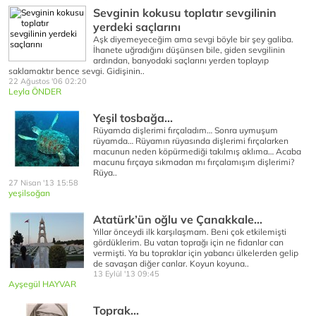
Sevginin kokusu toplatır sevgilinin
yerdeki saçlarını
Aşk diyemeyeceğim ama sevgi böyle bir şey galiba.
İhanete uğradığını düşünsen bile, giden sevgilinin
ardından, banyodaki saçlarını yerden toplayıp
saklamaktır bence sevgi. Gidişinin..
22 Ağustos '06 02:20
Leyla ÖNDER
Yeşil tosbağa...
Rüyamda dişlerimi fırçaladım… Sonra uymuşum
rüyamda… Rüyamın rüyasında dişlerimi fırçalarken
macunun neden köpürmediği takılmış aklıma… Acaba
macunu fırçaya sıkmadan mı fırçalamışım dişlerimi?
Rüya..
27 Nisan '13 15:58
yeşilsoğan
Atatürk’ün oğlu ve Çanakkale…
Yıllar önceydi ilk karşılaşmam. Beni çok etkilemişti
gördüklerim. Bu vatan toprağı için ne fidanlar can
vermişti. Ya bu topraklar için yabancı ülkelerden gelip
de savaşan diğer canlar. Koyun koyuna..
13 Eylül '13 09:45
Ayşegül HAYVAR
Toprak...