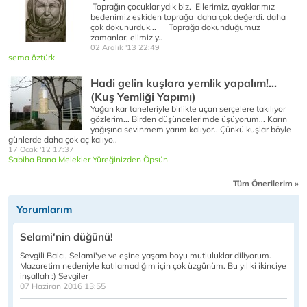
Toprağın çocuklarıydık biz. Ellerimiz, ayaklarımız
bedenimiz eskiden toprağa daha çok değerdi. daha
çok dokunurduk... Toprağa dokunduğumuz
zamanlar, elimiz y..
02 Aralık '13 22:49
sema öztürk
Hadi gelin kuşlara yemlik yapalım!...
(Kuş Yemliği Yapımı)
Yağan kar taneleriyle birlikte uçan serçelere takılıyor
gözlerim... Birden düşüncelerimde üşüyorum... Karın
yağışına sevinmem yarım kalıyor.. Çünkü kuşlar böyle
günlerde daha çok aç kalıyo..
17 Ocak '12 17:37
Sabiha Rana Melekler Yüreğinizden Öpsün
Tüm Önerilerim »
Yorumlarım
Selami'nin düğünü!
Sevgili Balcı, Selami'ye ve eşine yaşam boyu mutluluklar diliyorum.
Mazaretim nedeniyle katılamadığım için çok üzgünüm. Bu yıl ki ikinciye
inşallah :) Sevgiler
07 Haziran 2016 13:55