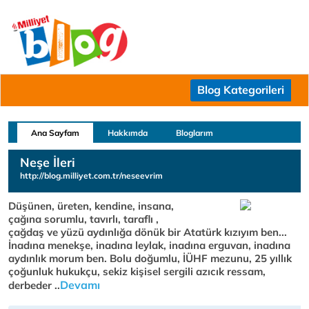
Blog Kategorileri
Ana Sayfam
Hakkımda
Bloglarım
Neşe İleri
http://blog.milliyet.com.tr/neseevrim
Düşünen, üreten, kendine, insana,
çağına sorumlu, tavırlı, taraflı ,
çağdaş ve yüzü aydınlığa dönük bir Atatürk kızıyım ben...
İnadına menekşe, inadına leylak, inadına erguvan, inadına
aydınlık morum ben. Bolu doğumlu, İÜHF mezunu, 25 yıllık
çoğunluk hukukçu, sekiz kişisel sergili azıcık ressam,
Devamı
derbeder ..