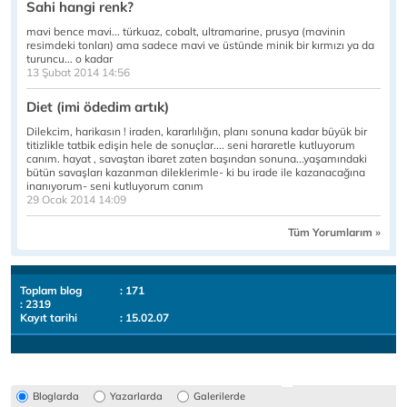
Sahi hangi renk?
mavi bence mavi... türkuaz, cobalt, ultramarine, prusya (mavinin
resimdeki tonları) ama sadece mavi ve üstünde minik bir kırmızı ya da
turuncu... o kadar
13 Şubat 2014 14:56
Diet (imi ödedim artık)
Dilekcim, harikasın ! iraden, kararlılığın, planı sonuna kadar büyük bir
titizlikle tatbik edişin hele de sonuçlar.... seni hararetle kutluyorum
canım. hayat , savaştan ibaret zaten başından sonuna...yaşamındaki
bütün savaşları kazanman dileklerimle- ki bu irade ile kazanacağına
inanıyorum- seni kutluyorum canım
29 Ocak 2014 14:09
Tüm Yorumlarım »
Toplam blog
: 171
: 2319
Kayıt tarihi
: 15.02.07
Bloglarda
Yazarlarda
Galerilerde