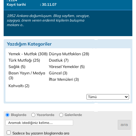
Kayıt tarihi
: 30.11.07
1952 Ankara doğumluyum. Blog sayfam, sevgiye,
saygıya, önem veren erdemli kişilerin buluşma
mekanı o..
Yazdığım Kategoriler
Yemek - Mutfak (308)
Dünya Mutfakları (28)
Türk Mutfağı (25)
Dostluk (7)
Sağlık (5)
Yöresel Yemekler (5)
Basın Yayın / Medya
Güncel (3)
(3)
İftar Menüleri (3)
Kahvaltı (2)
Bloglarda
Yazarlarda
Galerilerde
Sadece bu yazarın bloglarında ara