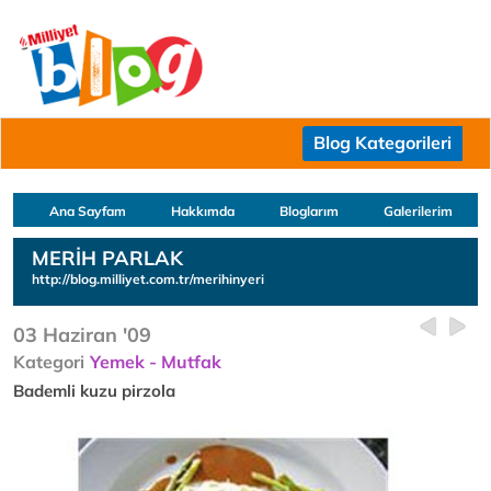
Blog Kategorileri
Ana Sayfam
Hakkımda
Bloglarım
Galerilerim
MERİH PARLAK
http://blog.milliyet.com.tr/merihinyeri
03 Haziran '09
Kategori
Yemek - Mutfak
Bademli kuzu pirzola