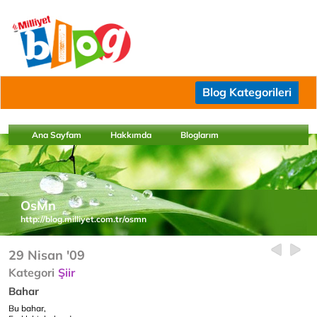
Blog Kategorileri
Ana Sayfam
Hakkımda
Bloglarım
OsMn
http://blog.milliyet.com.tr/osmn
29 Nisan '09
Kategori
Şiir
Bahar
Bu bahar,