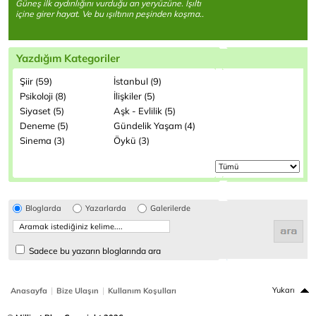
Güneş ilk aydınlığını vurduğu an yeryüzüne. Işıltı
içine girer hayat. Ve bu ışıltının peşinden koşma..
Yazdığım Kategoriler
Şiir (59)
İstanbul (9)
Psikoloji (8)
İlişkiler (5)
Siyaset (5)
Aşk - Evlilik (5)
Deneme (5)
Gündelik Yaşam (4)
Sinema (3)
Öykü (3)
Bloglarda
Yazarlarda
Galerilerde
Sadece bu yazarın bloglarında ara
|
|
Yukarı
Anasayfa
Bize Ulaşın
Kullanım Koşulları