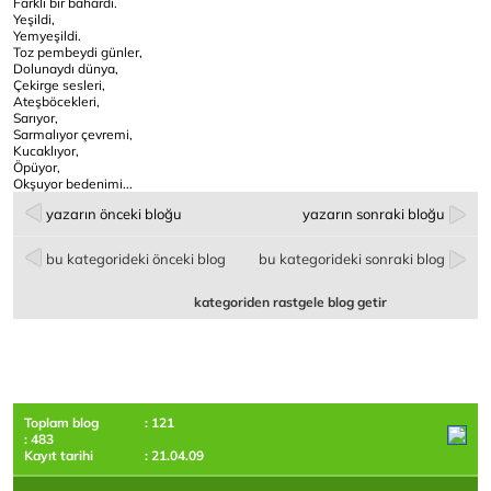
Farklı bir bahardı.
Yeşildi,
Yemyeşildi.
Toz pembeydi günler,
Dolunaydı dünya,
Çekirge sesleri,
Ateşböcekleri,
Sarıyor,
Sarmalıyor çevremi,
Kucaklıyor,
Öpüyor,
Okşuyor bedenimi...
yazarın önceki bloğu
yazarın sonraki bloğu
bu kategorideki önceki blog
bu kategorideki sonraki blog
kategoriden rastgele blog getir
Toplam blog
: 121
: 483
Kayıt tarihi
: 21.04.09