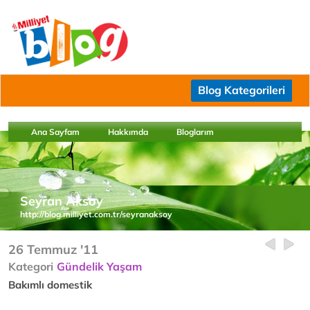
Blog Kategorileri
Ana Sayfam
Hakkımda
Bloglarım
Seyran Aksoy
http://blog.milliyet.com.tr/seyranaksoy
26 Temmuz '11
Kategori
Gündelik Yaşam
Bakımlı domestik