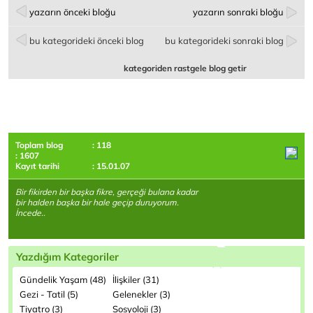
yazarın önceki bloğu
yazarın sonraki bloğu
bu kategorideki önceki blog
bu kategorideki sonraki blog
kategoriden rastgele blog getir
Toplam blog
: 118
: 1607
Kayıt tarihi
: 15.01.07
Bir fikirden bir başka fikre, gerçeği bulana kadar
bir halden başka bir hale geçip duruyorum.
İncede..
Yazdığım Kategoriler
Gündelik Yaşam (48)
İlişkiler (31)
Gezi - Tatil (5)
Gelenekler (3)
Tiyatro (3)
Sosyoloji (3)