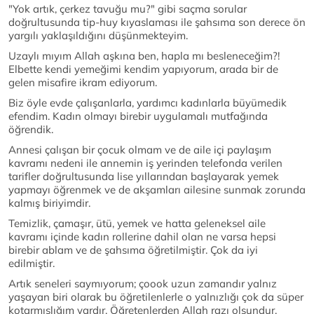
"Yok artık, çerkez tavuğu mu?" gibi saçma sorular
doğrultusunda tip-huy kıyaslaması ile şahsıma son derece ön
yargılı yaklaşıldığını düşünmekteyim.
Uzaylı mıyım Allah aşkına ben, hapla mı besleneceğim?!
Elbette kendi yemeğimi kendim yapıyorum, arada bir de
gelen misafire ikram ediyorum.
Biz öyle evde çalışanlarla, yardımcı kadınlarla büyümedik
efendim. Kadın olmayı birebir uygulamalı mutfağında
öğrendik.
Annesi çalışan bir çocuk olmam ve de aile içi paylaşım
kavramı nedeni ile annemin iş yerinden telefonda verilen
tarifler doğrultusunda lise yıllarından başlayarak yemek
yapmayı öğrenmek ve de akşamları ailesine sunmak zorunda
kalmış biriyimdir.
Temizlik, çamaşır, ütü, yemek ve hatta geleneksel aile
kavramı içinde kadın rollerine dahil olan ne varsa hepsi
birebir ablam ve de şahsıma öğretilmiştir. Çok da iyi
edilmiştir.
Artık seneleri saymıyorum; çoook uzun zamandır yalnız
yaşayan biri olarak bu öğretilenlerle o yalnızlığı çok da süper
kotarmışlığım vardır. Öğretenlerden Allah razı olsundur.