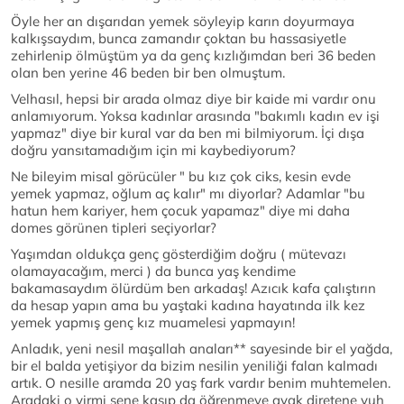
Öyle her an dışarıdan yemek söyleyip karın doyurmaya
kalkışsaydım, bunca zamandır çoktan bu hassasiyetle
zehirlenip ölmüştüm ya da genç kızlığımdan beri 36 beden
olan ben yerine 46 beden bir ben olmuştum.
Velhasıl, hepsi bir arada olmaz diye bir kaide mi vardır onu
anlamıyorum. Yoksa kadınlar arasında "bakımlı kadın ev işi
yapmaz" diye bir kural var da ben mi bilmiyorum. İçi dışa
doğru yansıtamadığım için mi kaybediyorum?
Ne bileyim misal görücüler " bu kız çok ciks, kesin evde
yemek yapmaz, oğlum aç kalır" mı diyorlar? Adamlar "bu
hatun hem kariyer, hem çocuk yapamaz" diye mi daha
domes görünen tipleri seçiyorlar?
Yaşımdan oldukça genç gösterdiğim doğru ( mütevazı
olamayacağım, merci ) da bunca yaş kendime
bakamasaydım ölürdüm ben arkadaş! Azıcık kafa çalıştırın
da hesap yapın ama bu yaştaki kadına hayatında ilk kez
yemek yapmış genç kız muamelesi yapmayın!
Anladık, yeni nesil maşallah anaları** sayesinde bir el yağda,
bir el balda yetişiyor da bizim nesilin yeniliği falan kalmadı
artık. O nesille aramda 20 yaş fark vardır benim muhtemelen.
Aradaki o yirmi sene kasıp da öğrenmeye ayak diretene yuh