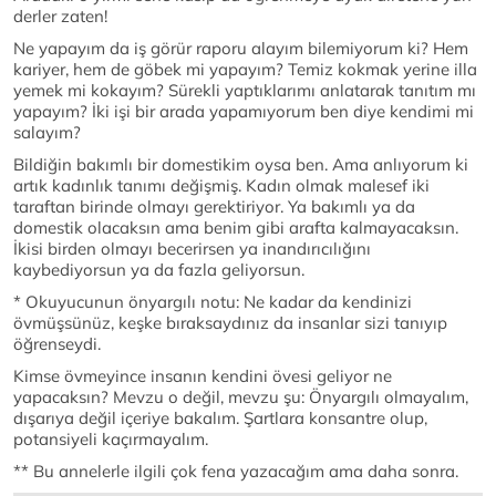
derler zaten!
Ne yapayım da iş görür raporu alayım bilemiyorum ki? Hem
kariyer, hem de göbek mi yapayım? Temiz kokmak yerine illa
yemek mi kokayım? Sürekli yaptıklarımı anlatarak tanıtım mı
yapayım? İki işi bir arada yapamıyorum ben diye kendimi mi
salayım?
Bildiğin bakımlı bir domestikim oysa ben. Ama anlıyorum ki
artık kadınlık tanımı değişmiş. Kadın olmak malesef iki
taraftan birinde olmayı gerektiriyor. Ya bakımlı ya da
domestik olacaksın ama benim gibi arafta kalmayacaksın.
İkisi birden olmayı becerirsen ya inandırıcılığını
kaybediyorsun ya da fazla geliyorsun.
* Okuyucunun önyargılı notu: Ne kadar da kendinizi
övmüşsünüz, keşke bıraksaydınız da insanlar sizi tanıyıp
öğrenseydi.
Kimse övmeyince insanın kendini övesi geliyor ne
yapacaksın? Mevzu o değil, mevzu şu: Önyargılı olmayalım,
dışarıya değil içeriye bakalım. Şartlara konsantre olup,
potansiyeli kaçırmayalım.
** Bu annelerle ilgili çok fena yazacağım ama daha sonra.